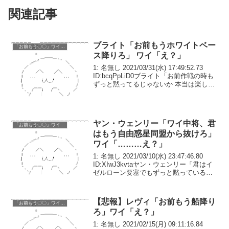
関連記事
ブライト「お前もうホワイトベー
「お前もう〇〇」ワイ「え？」
ス降りろ」 ワイ「え？」
1: 名無し 2021/03/31(水) 17:49:52.73
ID:bcqPpLiD0ブライト「お前作戦の時も
ずっと黙ってるじゃないか 本当は楽しく
ないんだろう？」ワイ「そ、そんな事
は..」ブライト「ミライやセイラからも苦
情が来てるんだ...
ヤン・ウェンリー「ワイ中将、君
「お前もう〇〇」ワイ「え？」
はもう自由惑星同盟から抜けろ」
ワイ「………え？」
1: 名無し 2021/03/10(水) 23:47:46.80
ID:XIwJ3kvtaヤン・ウェンリー「君はイ
ゼルローン要塞でもずっと黙っている
ね。本当は後方支援なんかしたくないん
だろう？」ワイ「そ、そんな事は..」ヤ
ン・ウェンリー「カ...
【悲報】レヴィ「お前もう船降り
「お前もう〇〇」ワイ「え？」
ろ」ワイ「え？」
1: 名無し 2021/02/15(月) 09:11:16.84