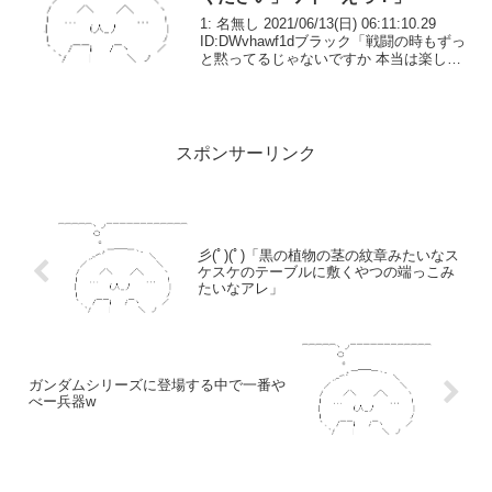
1: 名無し 2021/06/13(日) 06:11:10.29
ID:DWvhawf1dブラック「戦闘の時もずっ
と黙ってるじゃないですか 本当は楽しく
ないんですよね？」ワイ「そ、そんな事
は..」ブラック「ピーチやパッション、パ
インとベリー...
スポンサーリンク
彡(ﾟ)(ﾟ)「黒の植物の茎の紋章みたいなス
ケスケのテーブルに敷くやつの端っこみ
たいなアレ」
ガンダムシリーズに登場する中で一番や
べー兵器w