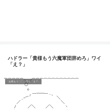
ハドラー「貴様もう六魔軍団辞めろ」ワイ
「え？」
「お前もう〇〇」ワイ「え？」