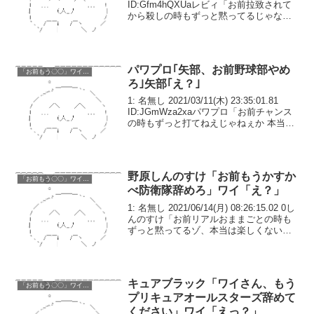
ID:Gfm4hQXUaレビィ「お前拉致されて
から殺しの時もずっと黙ってるじゃない
か 本当は楽しくないんだろ？」ワイ
「そ、そんな事は..」レビィ「ダッチやロ
ックからも苦情が来...
パワプロ｢矢部、お前野球部やめ
「お前もう〇〇」ワイ「え？」
ろ｣矢部｢え？｣
1: 名無し 2021/03/11(木) 23:35:01.81
ID:JGmWza2xaパワプロ「お前チャンス
の時もずっと打てねえじゃねぇか 本当は
才能ないんだろ？」矢部「そ、そんな事
は…」パワプロ「あおいや聖からも苦情
が来てんだ、お前が...
野原しんのすけ「お前もうかすか
「お前もう〇〇」ワイ「え？」
べ防衛隊辞めろ」ワイ「え？」
1: 名無し 2021/06/14(月) 08:26:15.02 0し
んのすけ「お前リアルおままごとの時も
ずっと黙ってるゾ、本当は楽しくないん
だろ？」ワイ「そ、そんな事は…」しん
のすけ「ネネちゃんやマサオくんからも
苦情が来てるんだゾ、お前が...
キュアブラック「ワイさん、もう
「お前もう〇〇」ワイ「え？」
プリキュアオールスターズ辞めて
ください」ワイ「えっ？」