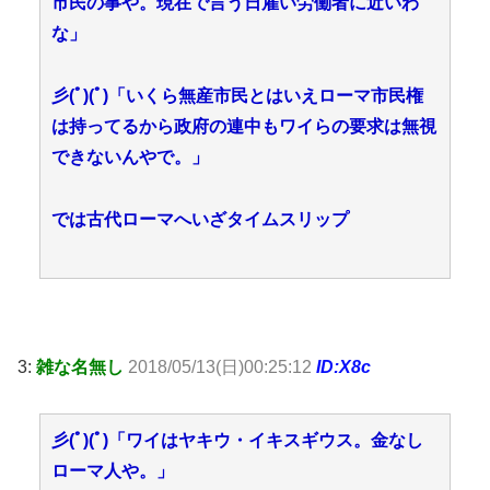
市民の事や。現在で言う日雇い労働者に近いわ
な」
彡(ﾟ)(ﾟ)「いくら無産市民とはいえローマ市民権
は持ってるから政府の連中もワイらの要求は無視
できないんやで。」
では古代ローマへいざタイムスリップ
3:
雑な名無し
2018/05/13(日)00:25:12
ID:X8c
彡(ﾟ)(ﾟ)「ワイはヤキウ・イキスギウス。金なし
ローマ人や。」