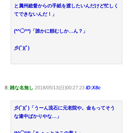
と属州総督からの手紙を渡したいんだけど忙しく
てできないんだ！」
(*^◯^*)「誰かに頼むしか…ん？」
彡(ﾟ)(ﾟ)
8:
雑な名無し
2018/05/13(日)00:27:23
ID:X8c
彡(ﾟ)(ﾟ)「うーん流石に元老院や。金もってそう
な連中ばかりやな…」