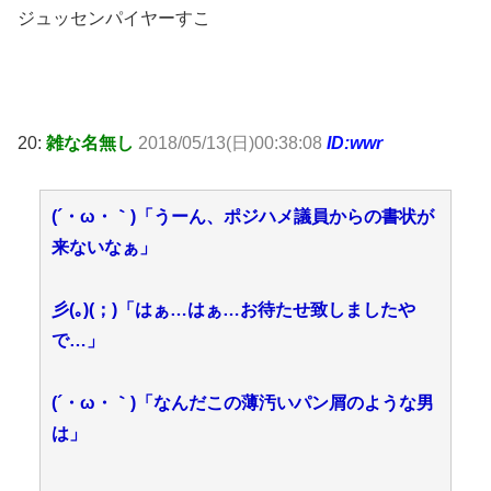
ジュッセンパイヤーすこ
20:
雑な名無し
2018/05/13(日)00:38:08
ID:wwr
(´・ω・｀)「うーん、ポジハメ議員からの書状が
来ないなぁ」
彡(｡)(；)「はぁ…はぁ…お待たせ致しましたや
で…」
(´・ω・｀)「なんだこの薄汚いパン屑のような男
は」