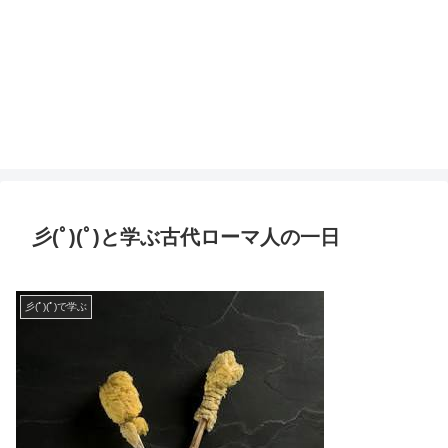
彡(ﾟ)(ﾟ)と学ぶ古代ローマ人の一日
彡(ﾟ)(ﾟ)で学ぶ