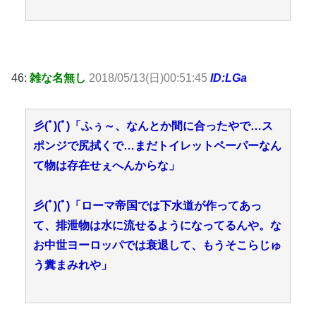
46:
雑な名無し
2018/05/13(日)00:51:45
ID:LGa
彡(ﾟ)(ﾟ)「ふぅ～、なんとか間に合ったやで…ス
ポンジで尻拭くで…まだトイレットペーパーなん
て物は存在せぇへんからな」
彡(ﾟ)(ﾟ)「ローマ帝国では下水道が作ってあっ
て、排泄物は水に流せるようになってるんや。な
お中世ヨーロッパでは衰退して、もうそこらじゅ
う糞まみれや」