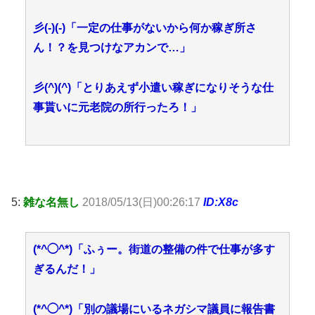
彡(-)(-)「一定の仕事がないから何か稼ぎ所さ
ん！？を見つけなアカンで…」
彡(^)(^)「とりあえず小遣い稼ぎになりそうな仕
事貰いに元老院の所行ったろ！」
5:
雑な名無し
2018/05/13(日)00:26:17
ID:X8c
(*^◯^*)「ふぅー。街道の整備の件で仕事が多す
ぎるんだ！」
(*^◯^*)「別の議場にいるネガシマ議員に報告書