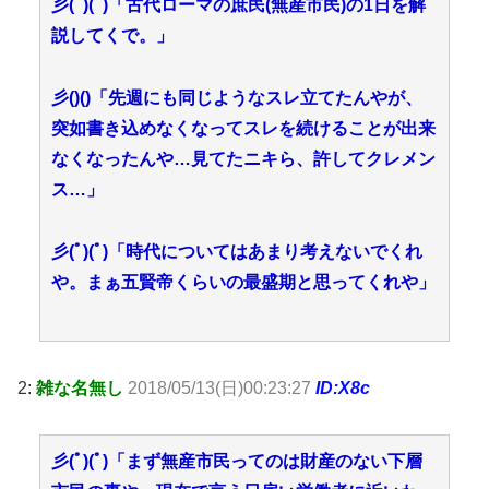
彡(ﾟ)(ﾟ)「古代ローマの庶民(無産市民)の1日を解
説してくで。」
彡()()「先週にも同じようなスレ立てたんやが、
突如書き込めなくなってスレを続けることが出来
なくなったんや…見てたニキら、許してクレメン
ス…」
彡(ﾟ)(ﾟ)「時代についてはあまり考えないでくれ
や。まぁ五賢帝くらいの最盛期と思ってくれや」
2:
雑な名無し
2018/05/13(日)00:23:27
ID:X8c
彡(ﾟ)(ﾟ)「まず無産市民ってのは財産のない下層