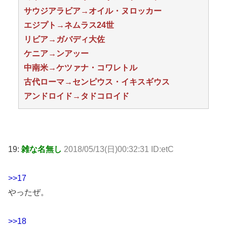
サウジアラビア→オイル・ヌロッカー
エジプト→ネムラス24世
リビア→ガバディ大佐
ケニア→ンアッー
中南米→ケツァナ・コワレトル
古代ローマ→センピウス・イキスギウス
アンドロイド→タドコロイド
19:
雑な名無し
2018/05/13(日)00:32:31 ID:etC
>>17
やったぜ。
>>18