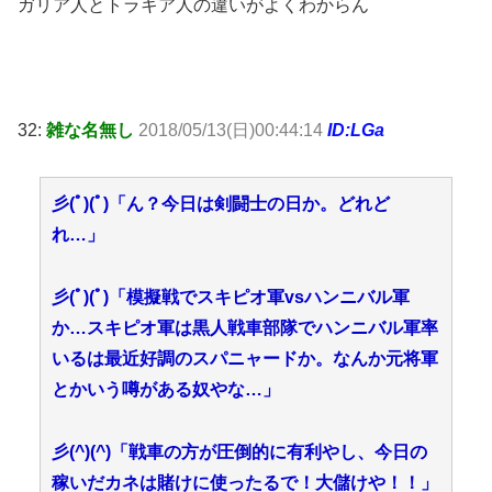
ガリア人とトラキア人の違いがよくわからん
32:
雑な名無し
2018/05/13(日)00:44:14
ID:LGa
彡(ﾟ)(ﾟ)「ん？今日は剣闘士の日か。どれど
れ…」
彡(ﾟ)(ﾟ)「模擬戦でスキピオ軍vsハンニバル軍
か…スキピオ軍は黒人戦車部隊でハンニバル軍率
いるは最近好調のスパニャードか。なんか元将軍
とかいう噂がある奴やな…」
彡(^)(^)「戦車の方が圧倒的に有利やし、今日の
稼いだカネは賭けに使ったるで！大儲けや！！」