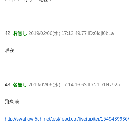
42:
名無し
2019/02/06(水) 17:12:49.77 ID:0Iqjf0bLa
咲夜
43:
名無し
2019/02/06(水) 17:14:16.63 ID:21D1Nz92a
飛鳥湊
http://swallow.5ch.net/test/read.cgi/livejupiter/1549439936/