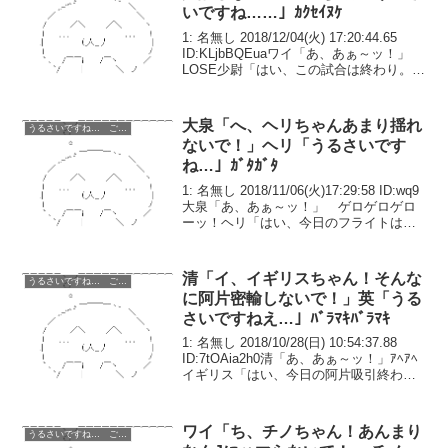
いですね……」ｶｸｾｲﾇｹ
1: 名無し 2018/12/04(火) 17:20:44.65
ID:KLjbBQEuaワイ「あ、あぁ～ッ！」
LOSE少尉「はい、この試合は終わり。お
疲れさまでした」ワイ「うぅ……あ、あ
りがとうございました……」数週間前、
念願のエクバ2...
大泉「へ、ヘリちゃんあまり揺れ
うるさいですね… ごちうさ コピペ改変
ないで！」ヘリ「うるさいです
ね…」ｶﾞﾀｶﾞﾀ
1: 名無し 2018/11/06(火)17:29:58 ID:wq9
大泉「あ、あぁ～ッ！」 ゲロゲロゲロ
ーッ！ヘリ「はい、今日のフライトは終
わり。お疲れさまでした」大泉「う
ぅ……あ、ありがとうございまし
た……」数時間前、念願のヘリコプタ
清「イ、イギリスちゃん！そんな
うるさいですね… ごちうさ コピペ改変
ー...
に阿片密輸しないで！」英「うる
さいですねえ…」ﾊﾞﾗﾏｷﾊﾞﾗﾏｷ
1: 名無し 2018/10/28(日) 10:54:37.88
ID:7tOAia2h0清「あ、あぁ～ッ！」ｱﾍｱﾍ
イギリス「はい、今日の阿片吸引終わ
り。お疲れさまでした」清「うぅ……
あ、ありがとうございました……」数週
間前、清ちゃんはイ...
ワイ「ち、チノちゃん！あんまり
うるさいですね… ごちうさ コピペ改変