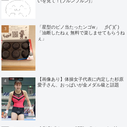
いを見て！(ブルンブルン)」
「星型のピノ当たったンゴw」 彡(ﾟ)(ﾟ)
「油断したねぇ 無料で楽しませてもらうね
ぇ」
【画像あり】体操女子代表に内定した杉原
愛子さん、おっぱいが金メダル級と話題