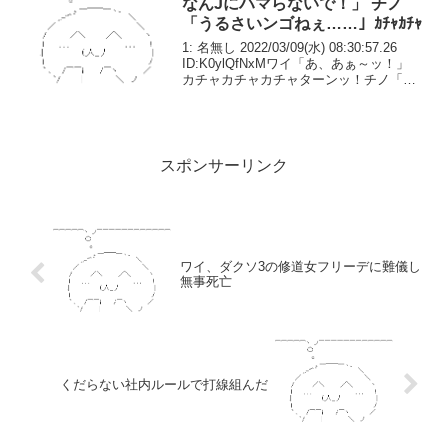
なんJにハマらないで！」 チノ
「うるさいンゴねぇ……」ｶﾁｬｶﾁｬ
1: 名無し 2022/03/09(水) 08:30:57.26
ID:K0ylQfNxMワイ「あ、あぁ～ッ！」
カチャカチャカチャターンッ！チノ「は
い、今日のレスバトルは終わり。お疲れ
さまです。」ワイ「うぅ…なんでこんな
事に……」数週間前...
スポンサーリンク
ワイ、ダクソ3の修道女フリーデに難儀し
無事死亡
くだらない社内ルールで打線組んだ