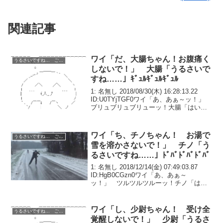
関連記事
ワイ「だ、大腸ちゃん！お腹痛く
うるさいですね… ごちうさ コピペ改変
しないで！」 大腸「うるさいで
すね……」ｷﾞｭﾙｷﾞｭﾙｷﾞｭﾙ
1: 名無し 2018/08/30(木) 16:28:13.22
ID:U0TYjTGF0ワイ「あ、あぁ～ッ！」
ブリュブリュブリューッ！大腸「はい、
今日の排泄は終わり。お疲れさまでし
た」ワイ「うぅ……またやってしまっ
た……」今朝、家を出る...
ワイ「ち、チノちゃん！ お湯で
うるさいですね… ごちうさ コピペ改変
雪を溶かさないで！」 チノ「う
るさいですね……」ﾄﾞﾊﾞﾄﾞﾊﾞﾄﾞﾊﾞ
1: 名無し 2018/12/14(金) 07:49:03.87
ID:HgB0CGzn0ワイ「あ、あぁ～
ッ！」 ツルツルツルーッ！チノ「は
い、今日の雪かきは終わり。お疲れさま
でした」ワイ「うぅ……あ、ありがとう
ございました……」数週間前、...
ワイ「し、少尉ちゃん！ 受け全
うるさいですね… ごちうさ コピペ改変
覚醒しないで！」 少尉「うるさ