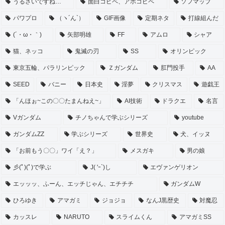
うるさいですね…
面白コピペ、アホコピペ
ソフマップ
パワプロ
（ヽ´ん`）
GIF画像
定期ネタ
打線組んだ
(´・ω・｀)
矢部明雄
FF
アムロ
シャア
猫、ネッコ
鬼滅の刃
SS
オリンピック
東京五輪、パラリンピック
Ｚガンダム
肛門投手
AA
SEED
バニー
日本史
淫夢
クリスマス
遊戯王
「んほぉ~この〇〇たまんねえ~」
AI技術
ドラクエ
名言
Vガンダム
チノちゃんで学ぶシリーズ
youtube
ガンダムZZ
学ぶシリーズ
世界史
犬、イッヌ
「お前もう〇〇」ワイ「え？」
メスガキ
男の娘
彡(ﾟ)(ﾟ)で学ぶ
J( 'ｰ`)し
エヴァンゲリオン
エッッッ、ふーん、エッチじゃん、エチチチ
ガンダムW
ひろゆき
アマガミ
ジョジョ
なんJ黒歴史
対魔忍
カッスレ
NARUTO
スライムくん
アマガミSS