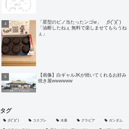
「星型のピノ当たったンゴw」 彡(ﾟ)(ﾟ)
「油断したねぇ 無料で楽しませてもらうね
ぇ」
【画像】白ギャルJKが焼いてくれるお好み
焼き屋wwwwww
タグ
彡(ﾟ)(ﾟ)
コスプレ
水着
グラビア
ガンダム