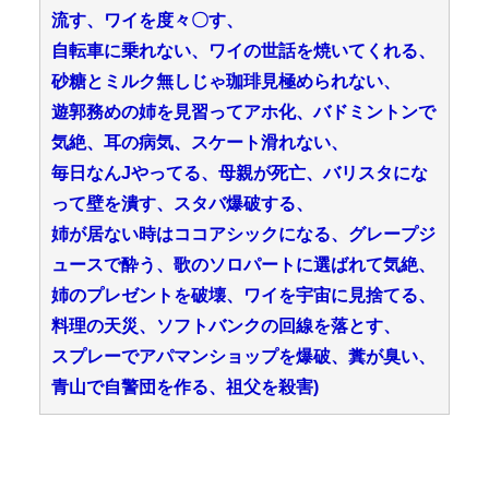
流す、ワイを度々〇す、
自転車に乗れない、ワイの世話を焼いてくれる、
砂糖とミルク無しじゃ珈琲見極められない、
遊郭務めの姉を見習ってアホ化、バドミントンで
気絶、耳の病気、スケート滑れない、
毎日なんJやってる、母親が死亡、バリスタにな
って壁を潰す、スタバ爆破する、
姉が居ない時はココアシックになる、グレープジ
ュースで酔う、歌のソロパートに選ばれて気絶、
姉のプレゼントを破壊、ワイを宇宙に見捨てる、
料理の天災、ソフトバンクの回線を落とす、
スプレーでアパマンショップを爆破、糞が臭い、
青山で自警団を作る、祖父を殺害)