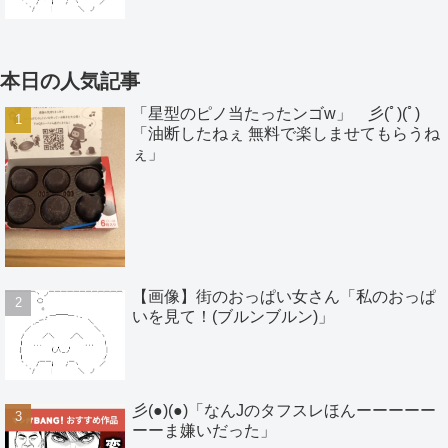
本日の人気記事
「星型のピノ当たったンゴw」 彡(ﾟ)(ﾟ)
「油断したねぇ 無料で楽しませてもらうね
ぇ」
【画像】街のおっぱい女さん「私のおっぱ
いを見て！(ブルンブルン)」
彡(●)(●)「なんJのタフスレほんーーーーー
ーーま嫌いだった」