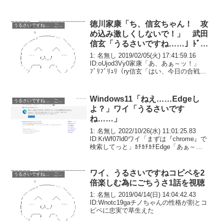
徳川家康「ち、信玄ちゃん！ 攻
うるさいですね… ごちうさ コピペ改変
め込み激しくしないで！」 武田
信玄「うるさいですね……」ﾄﾞﾄﾞ
ﾄﾞ
1: 名無し 2019/02/05(火) 17:41:59.16
ID:oUjod3Vy0家康「あ、あぁ～ッ！」
ﾌﾞﾘﾌﾞﾘｭﾘ（ry信玄「はい、今日の合戦は
終わり。お疲れさまでした」家康「う
ぅ……あ、ありがとうございまし
た……」5年前...
Windows11「ねえ……Edgeし
うるさいですね… ごちうさ コピペ改変
よ？」ワイ「うるさいです
ね……」
1: 名無し 2022/10/26(水) 11:01:25.83
ID:KrWf07ld0ワイ「まずは『chrome』で
検索してっと」ｶﾁｶﾁｶﾁEdge「あぁ～
ッ！」ワイ「よし、インストーラーのダ
ウンロード終わり。お疲れさまでした」
Edg...
ワイ、うるさいですねコピペを2
うるさいですね… ごちうさ コピペ改変
倍楽しむ為にごちうさ1話を視聴
1: 名無し 2019/04/14(日) 14:04:42.43
ID:Wnotc19gaチノちゃんの性格が割とコ
ピペに忠実で草生えた