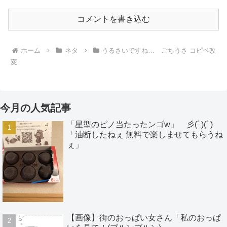
コメントを書き込む
ホーム
ネタ
うるさいですね… ごちうさ コピペ改
変
今月の人気記事
「星型のピノ当たったンゴw」 彡(ﾟ)(ﾟ)
「油断したねぇ 無料で楽しませてもらうね
ぇ」
【画像】街のおっぱい女さん「私のおっぱ