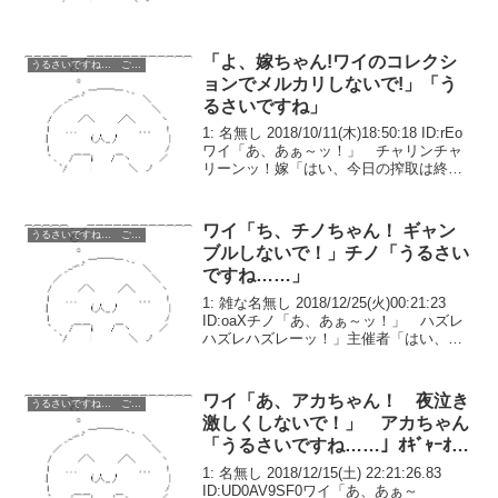
「よ、嫁ちゃん!ワイのコレクシ
うるさいですね… ごちうさ コピペ改変
ョンでメルカリしないで!」「う
るさいですね」
1: 名無し 2018/10/11(木)18:50:18 ID:rEo
ワイ「あ、あぁ～ッ！」 チャリンチャ
リーンッ！嫁「はい、今日の搾取は終わ
り。お疲れさまでした」ワイ「うぅ……
あ、あんまりだ……」数週間前、念願の
グロース上場を果たしたのだ...
ワイ「ち、チノちゃん！ ギャン
うるさいですね… ごちうさ コピペ改変
ブルしないで！」チノ「うるさい
ですね……」
1: 雑な名無し 2018/12/25(火)00:21:23
ID:oaXチノ「あ、あぁ～ッ！」 ハズレ
ハズレハズレーッ！」主催者「はい、今
年の締めのレースは終わり。お疲れさま
でした」チノ「うぅ……あ、ありがとう
ございました……」数日前、待...
ワイ「あ、アカちゃん！ 夜泣き
うるさいですね… ごちうさ コピペ改変
激しくしないで！」 アカちゃん
「うるさいですね……」ｵｷﾞｬｰｵｷﾞ
ｬｰ
1: 名無し 2018/12/15(土) 22:21:26.83
ID:UD0AV9SF0ワイ「あ、あぁ～