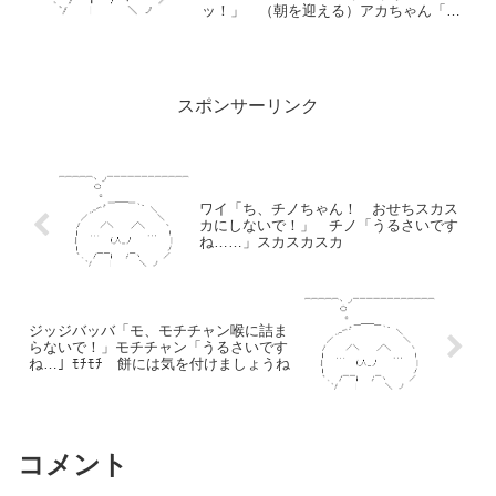
ッ！」 （朝を迎える）アカちゃん「は
い、今日の夜泣きは終わり。お疲れさま
でした」ワイ「うぅ……あ、ありがとう
ございました……」数ヵ月前...
スポンサーリンク
ワイ「ち、チノちゃん！ おせちスカス
カにしないで！」 チノ「うるさいです
ね……」スカスカスカ
ジッジバッバ「モ、モチチャン喉に詰ま
らないで！」モチチャン「うるさいです
ね…」ﾓﾁﾓﾁ 餅には気を付けましょうね
コメント