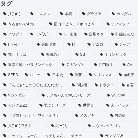
タグ
彡(ﾟ)(ﾟ)
コスプレ
水着
グラビア
ガンダム
うるさいですね…
面白コピペ、アホコピペ
ソフマップ
パワプロ
（ヽ´ん`）
GIF画像
定期ネタ
打線組んだ
(´・ω・｀)
矢部明雄
FF
アムロ
シャア
猫、ネッコ
鬼滅の刃
SS
オリンピック
東京五輪、パラリンピック
Ｚガンダム
肛門投手
AA
SEED
バニー
日本史
淫夢
クリスマス
遊戯王
「んほぉ~この〇〇たまんねえ~」
AI技術
ドラクエ
名言
Vガンダム
チノちゃんで学ぶシリーズ
youtube
ガンダムZZ
学ぶシリーズ
世界史
犬、イッヌ
「お前もう〇〇」ワイ「え？」
メスガキ
男の娘
彡(ﾟ)(ﾟ)で学ぶ
J( 'ｰ`)し
エヴァンゲリオン
エッッッ、ふーん、エッチじゃん、エチチチ
ガンダムW