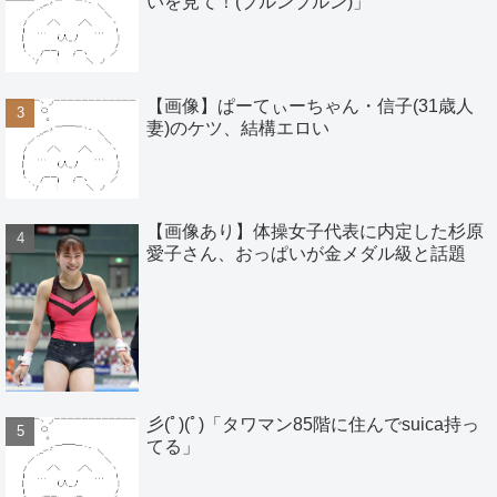
いを見て！(ブルンブルン)」
【画像】ぱーてぃーちゃん・信子(31歳人
妻)のケツ、結構エロい
【画像あり】体操女子代表に内定した杉原
愛子さん、おっぱいが金メダル級と話題
彡(ﾟ)(ﾟ)「タワマン85階に住んでsuica持っ
てる」