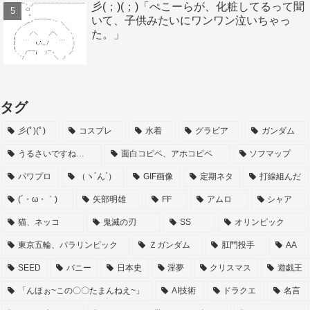
彡(；)(；)「ぺこーらが、化粧してるって聞
いて、子供みたいにワンワン泣いちゃっ
た。」
タグ
彡(ﾟ)(ﾟ)
コスプレ
水着
グラビア
ガンダム
うるさいですね…
面白コピペ、アホコピペ
ソフマップ
パワプロ
（ヽ´ん`）
GIF画像
定期ネタ
打線組んだ
(´・ω・｀)
矢部明雄
FF
アムロ
シャア
猫、ネッコ
鬼滅の刃
SS
オリンピック
東京五輪、パラリンピック
Ｚガンダム
肛門投手
AA
SEED
バニー
日本史
淫夢
クリスマス
遊戯王
「んほぉ~この〇〇たまんねえ~」
AI技術
ドラクエ
名言