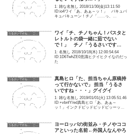
1: 雑な名無し 2018/11/30(金)13:11:50
ID:io4ワイ「あ、あぁ～ッ！」 バキュバ
キュバキューン！チノ「……っ、
………………。お疲れさまでした」ワイ
「うぅ……あ、ありがとう……」数時間
前、政府軍がラビットハウスへ襲撃...
ワイ「チ、チノちゃん！パスタと
うるさいですね… ごちうさ コピペ改変
レトルトの袋一緒に茹でない
で！」 チノ「うるさいです
ね……」ｸﾞﾂｸﾞﾂ
1: 名無し 2018/10/18(木) 12:00:54.64
ID:1D6TwhZE0意識ヒクイヒクイなのだっ
た
真島ヒロ「た、担当ちゃん原稿持
うるさいですね… ごちうさ コピペ改変
って行かないで」 担当「うるさ
いですね・・・」グイグイ
1: 雑な名無し 2019/01/01(火) 13:05:51.46
ID:+vbnfY/ed真島ヒロ「あ、あぁ～
ッ！」インクドピッドピッドピッーッ！
担当「はい、今日の仕事は終わり。お疲
れ様でした」真島ヒロ「うぅ……あ、あ
りがとうございまし...
ヨーロッパの街並み・チノやココ
うるさいですね… ごちうさ コピペ改変
アといった名前←外国人なんやろ