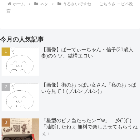
ホーム
ネタ
うるさいですね… ごちうさ コピペ改
変
今月の人気記事
【画像】ぱーてぃーちゃん・信子(31歳人
妻)のケツ、結構エロい
【画像】街のおっぱい女さん「私のおっぱ
いを見て！(ブルンブルン)」
「星型のピノ当たったンゴw」 彡(ﾟ)(ﾟ)
「油断したねぇ 無料で楽しませてもらうね
ぇ」