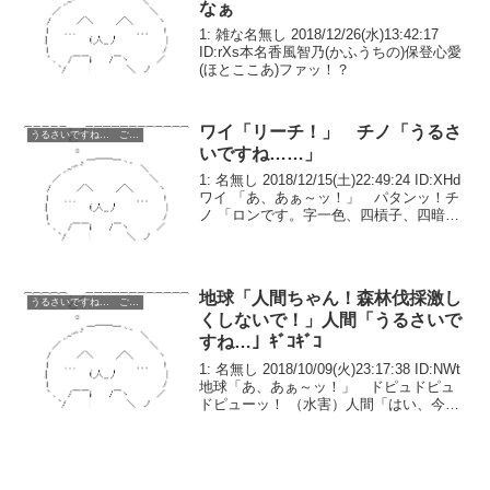
なぁ
1: 雑な名無し 2018/12/26(水)13:42:17
ID:rXs本名香風智乃(かふうちの)保登心愛
(ほとここあ)ファッ！？
ワイ「リーチ！」 チノ「うるさ
うるさいですね… ごちうさ コピペ改変
いですね……」
1: 名無し 2018/12/15(土)22:49:24 ID:XHd
ワイ 「あ、あぁ～ッ！」 パタンッ！チ
ノ 「ロンです。字一色、四槓子、四暗
刻、大四喜で親の4倍役満です。足りない
分はお給料から差し引いておきます。お
疲れ様でした。」ワイ「...
地球「人間ちゃん！森林伐採激し
うるさいですね… ごちうさ コピペ改変
くしないで！」人間「うるさいで
すね…」ｷﾞｺｷﾞｺ
1: 名無し 2018/10/09(火)23:17:38 ID:NWt
地球「あ、あぁ～ッ！」 ドピュドピュ
ドピューッ！ （水害）人間「はい、今日
の伐採は終わり。お疲れさまでした」地
球「うぅ……あ、ありがとうございまし
た……」数百万年前、念願...