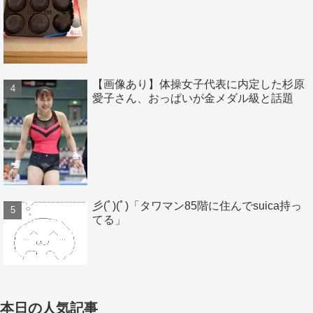
【画像あり】体操女子代表に内定した杉原
愛子さん、おっぱいが金メダル級と話題
彡(ﾟ)(ﾟ)「タワマン85階に住んでsuica持っ
てる」
本日の人気記事