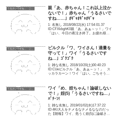
親「あ、赤ちゃん！これ以上泣か
うるさいですね… ごちうさ コピペ改変
ないで！」赤ちゃん「うるさいで
すね……」ｵｷﾞｬｵｷﾞｬｵｷﾞｬ
1: 名無し 2018/08/22(水) 17:54:01.37
ID:CFXkbghK0親「あ、あぁ～ッ！」ワイ
「はい、今日の夜泣き終了。お疲れ様で
した」親「うぅ……う、産まなきゃよか
った……」この前、念願の出産をしたの
だが、『体罰で泣き...
ピルクル「ワ、ワイさん！適量を
うるさいですね… ごちうさ コピペ改変
守って！」ワイ「うるさいです
ね…」ｺﾞｸｺﾞｸ
1: 雑な名無し 2018/10/20(土)00:40:23
ID:CUeピルクル「あ、あぁ～ッ！」 ス
ッカラカーン！ワイ「はい。ごちそうさ
までした」ピルクル「うぅ……あ、あり
がとうございました……」数分前、念願
のピルクル500mlパックを...
ワイ「め、姪ちゃん！論破しない
うるさいですね… ごちうさ コピペ改変
で！」姪(5)「うるさいですね…」
ﾊﾟﾁｰﾝ!
1: 雑な名無し 2019/01/02(水)17:37:22
ID:4Kt大人をナメるなナメるななのだっ
た【朗報】ワイ、危うく姪(5)に論破され
そうなところをビンタ一発で形勢逆転