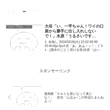
大谷「い、一平ちゃん！ワイの口
うるさいですね… ごちうさ コピペ改変
座から勝手に出し入れしない
で！」水原「うるさいです
ね……」ｼﾞｬﾗﾗﾗﾗ
1: 名無し 2024/03/26(火) 23:02:09.99
ID:4m4jyrJja大谷「あ、あぁ～ッ！」ﾄﾞﾛ
ｫ…(湯水のごとく溶ける音)水原「はい、
今日の賭博は終わり。お疲れさまでし
た。」大谷「うぅ……あ、ありがとうご
ざいました…...
スポンサーリンク
漫画家「ナルトも形になって来た
な！」 担当「んほぉ~この作品たまんね
え~｣