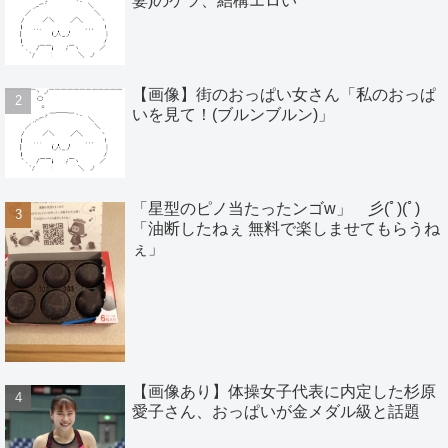
妻)のケツ、結構エロい
【画像】街のおっぱい女さん「私のおっぱ
いを見て！(ブルンブルン)」
「星型のピノ当たったンゴw」 彡(ﾟ)(ﾟ)
「油断したねぇ 無料で楽しませてもらうね
ぇ」
【画像あり】体操女子代表に内定した杉原
愛子さん、おっぱいが金メダル級と話題