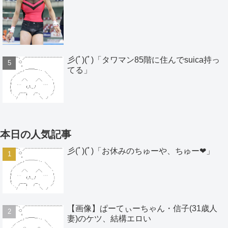
彡(ﾟ)(ﾟ)「タワマン85階に住んでsuica持っ
てる」
本日の人気記事
彡(ﾟ)(ﾟ)「お休みのちゅーや、ちゅー❤」
【画像】ぱーてぃーちゃん・信子(31歳人
妻)のケツ、結構エロい