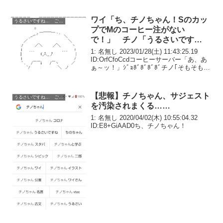
ワイ「ち、チノちゃん！Sのカッ
うるさいですね… ごちうさ コピペ改変
プでMのコーヒー注がない
で！」 チノ「うるさいです
ね……」ﾎﾟﾁﾎﾟﾁ
1: 名無し 2023/01/28(土) 11:43:25.19
ID:OrfCfoCcdコーヒーサーバー「あ、あ
ぁ～ッ！」ｼﾞｮﾎﾞﾎﾞﾎﾞﾎﾞチノ｢そもそもこ
んな事ができる欠陥システムのコンビニ
が悪いじゃないですか、それにただボタ
ン押し...
【悲報】チノちゃん、サジェスト
うるさいですね… ごちうさ コピペ改変
を汚染されまくる……
1: 名無し 2020/04/02(木) 10:55:04.32
ID:E8+GiAAD0ち、チノちゃん！