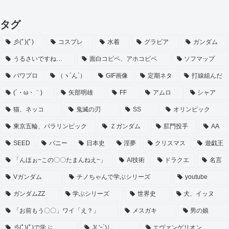
タグ
彡(ﾟ)(ﾟ)
コスプレ
水着
グラビア
ガンダム
うるさいですね…
面白コピペ、アホコピペ
ソフマップ
パワプロ
（ヽ´ん`）
GIF画像
定期ネタ
打線組んだ
(´・ω・｀)
矢部明雄
FF
アムロ
シャア
猫、ネッコ
鬼滅の刃
SS
オリンピック
東京五輪、パラリンピック
Ｚガンダム
肛門投手
AA
SEED
バニー
日本史
淫夢
クリスマス
遊戯王
「んほぉ~この〇〇たまんねえ~」
AI技術
ドラクエ
名言
Vガンダム
チノちゃんで学ぶシリーズ
youtube
ガンダムZZ
学ぶシリーズ
世界史
犬、イッヌ
「お前もう〇〇」ワイ「え？」
メスガキ
男の娘
彡(ﾟ)(ﾟ)で学ぶ
J( 'ｰ`)し
エヴァンゲリオン