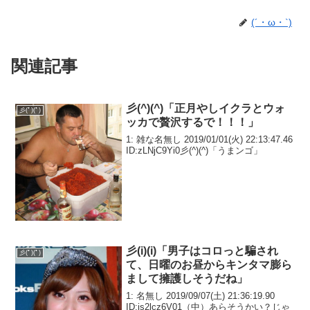
(´・ω・`)
関連記事
彡(^)(^)「正月やしイクラとウォ
彡(ﾟ)(ﾟ)
ッカで贅沢するで！！！」
1: 雑な名無し 2019/01/01(火) 22:13:47.46
ID:zLNjC9Yi0彡(^)(^)「うまンゴ」
彡(i)(i)「男子はコロっと騙され
彡(ﾟ)(ﾟ)
て、日曜のお昼からキンタマ膨ら
まして擁護しそうだね」
1: 名無し 2019/09/07(土) 21:36:19.90
ID:js2lcz6V01（中）あらそうかい？じゃ