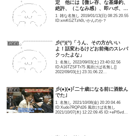
定 他には【微レ存、な基爆釣、
絶許、（こなみ感）、即ハボ、申
あ絶N】
1: 雑な名無し 2019/01/13(日) 08:25:20.55
ID:xmKGZTzh0いかんのか？
彡(^)(^)「うん、その方がいい
彡(ﾟ)(ﾟ)
よ！話変わるけどお前俺のスレパ
クったよな」
1: 名無し 2022/09/03(土) 23:40:02.56
ID:A16TZSFTr75 風吹けば名無し[]
2022/09/03(土) 23:31:06.22
ID:yy1fZEWDMイッチそういうのはガチ
で録音しておいた方がええで...
彡(●)(●)｢二十歳になる前に酒飲ん
彡(ﾟ)(ﾟ)
でた｣
1: 名無し 2021/10/08(金) 20:20:04.46
ID:Xudo7RQPd26 風吹けば名無し
2021/10/07(木) 12:22:09.45 ID:+ePl5vdK0
ワイも二十歳になる前から酒飲んでたで
高校時代友達ん家...