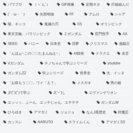
パワプロ
（ヽ´ん`）
GIF画像
定期ネタ
打線組んだ
(´・ω・｀)
矢部明雄
FF
アムロ
シャア
猫、ネッコ
鬼滅の刃
SS
オリンピック
東京五輪、パラリンピック
Ｚガンダム
肛門投手
AA
SEED
バニー
日本史
淫夢
クリスマス
遊戯王
「んほぉ~この〇〇たまんねえ~」
AI技術
ドラクエ
名言
Vガンダム
チノちゃんで学ぶシリーズ
youtube
ガンダムZZ
学ぶシリーズ
世界史
犬、イッヌ
「お前もう〇〇」ワイ「え？」
メスガキ
男の娘
彡(ﾟ)(ﾟ)で学ぶ
J( 'ｰ`)し
エヴァンゲリオン
エッッッ、ふーん、エッチじゃん、エチチチ
ガンダムW
ひろゆき
アマガミ
ジョジョ
なんJ黒歴史
対魔忍
カッスレ
NARUTO
スライムくん
アマガミSS