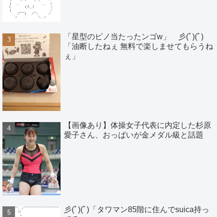
「星型のピノ当たったンゴw」 彡(ﾟ)(ﾟ)
「油断したねぇ 無料で楽しませてもらうね
ぇ」
【画像あり】体操女子代表に内定した杉原
愛子さん、おっぱいが金メダル級と話題
彡(ﾟ)(ﾟ)「タワマン85階に住んでsuica持っ