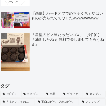
【画像】ハードオフでめちゃくちゃやばい
ものが売られててワロたwwwwwwwww
「星型のピノ当たったンゴw」 彡(ﾟ)(ﾟ)
「油断したねぇ 無料で楽しませてもらうね
ぇ」
タグ
彡(ﾟ)(ﾟ)
コスプレ
水着
グラビア
ガンダム
うるさいですね…
面白コピペ、アホコピペ
ソフマップ