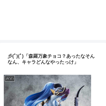
彡(ﾟ)(ﾟ)「森羅万象チョコ？あったなそん
なん、キャラどんなやったっけ」
彡(ﾟ)(ﾟ)