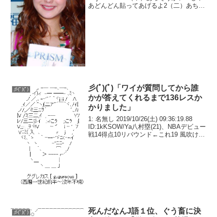
あどんどん貼ってあげるよ2（二）あちゃ
ちゃもう壊れたradioみたいに羊水羊水し
か言えなくなっちゃったね3（三）ご苦労
さんだ...
彡(ﾟ)(ﾟ)「ワイが質問してから誰
彡(ﾟ)(ﾟ)
かが答えてくれるまで136レスか
かりました」
1: 名無し 2019/10/26(土) 09:36:19.88
ID:1kKSOW/Ya八村塁(21)、NBAデビュー
戦14得点10リバウンド←これ19 風吹けば
名無し 2019/10/25(金) 20:37:57.07
ID:4vVvA...
死んだなんJ語１位、ぐう畜に決
彡(ﾟ)(ﾟ)