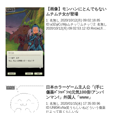
【画像】モンハンにとんでもない
ゲーム
ムチムチ女が登場
1: 名無し 2020/10/12(月) 09:02:18.85
ID:a3ZqiCcWpムチッ♡ムチッ♡2: 名無し
2020/10/12(月) 09:02:53.12 ID:RnUeLfIp0
きっつ…3: 名無し 2020/10/12(...
日本ホラーゲーム主人公「(手に
ゲーム
傷薬ﾊﾞｼｬﾊﾞｼｬ)元気100倍!アンパ
ンマン!」外国人「www」
1: 名無し 2020/01/15(水) 17:35:00.96
ID:UNl0iKsNa笑うらしいねどういう傷薬
だよって吹くらしいな