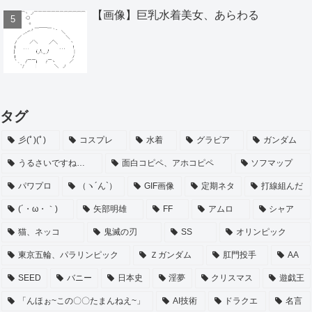
【画像】巨乳水着美女、あらわる
タグ
彡(ﾟ)(ﾟ)
コスプレ
水着
グラビア
ガンダム
うるさいですね…
面白コピペ、アホコピペ
ソフマップ
パワプロ
（ヽ´ん`）
GIF画像
定期ネタ
打線組んだ
(´・ω・｀)
矢部明雄
FF
アムロ
シャア
猫、ネッコ
鬼滅の刃
SS
オリンピック
東京五輪、パラリンピック
Ｚガンダム
肛門投手
AA
SEED
バニー
日本史
淫夢
クリスマス
遊戯王
「んほぉ~この〇〇たまんねえ~」
AI技術
ドラクエ
名言