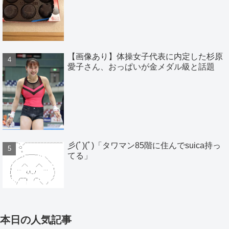
【画像あり】体操女子代表に内定した杉原
愛子さん、おっぱいが金メダル級と話題
彡(ﾟ)(ﾟ)「タワマン85階に住んでsuica持っ
てる」
本日の人気記事