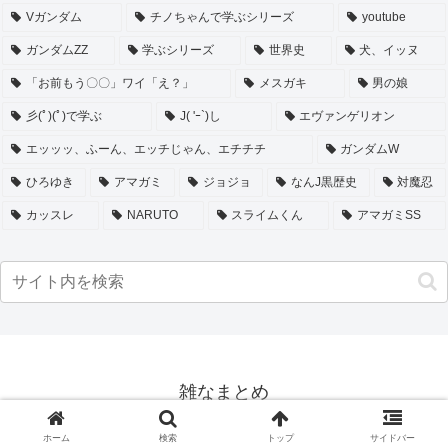
Vガンダム
チノちゃんで学ぶシリーズ
youtube
ガンダムZZ
学ぶシリーズ
世界史
犬、イッヌ
「お前もう〇〇」ワイ「え？」
メスガキ
男の娘
彡(ﾟ)(ﾟ)で学ぶ
J( 'ｰ`)し
エヴァンゲリオン
エッッッ、ふーん、エッチじゃん、エチチチ
ガンダムW
ひろゆき
アマガミ
ジョジョ
なんJ黒歴史
対魔忍
カッスレ
NARUTO
スライムくん
アマガミSS
雑なまとめ
© 2018 雑なまとめ.
ホーム
検索
トップ
サイドバー