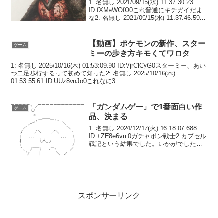
1: 名無し 2021/09/15(水) 11:37:30.23
ID:fXMeWOfO0これ普通にキチガイだよ
な2: 名無し 2021/09/15(水) 11:37:46.59
ID:nzujDVZEa初期はマジで阿鼻叫喚だっ
たからなこれ...
【動画】ポケモンの新作、スター
ゲーム
ミーの歩き方キモくてワロタ
1: 名無し 2025/10/16(木) 01:53:09.90 ID:VjrClCyG0スターミー、あい
つ二足歩行するって初めて知った2: 名無し 2025/10/16(木)
01:53:55.61 ID:UUz8vnJo0これなに3: ...
「ガンダムゲー」で1番面白い作
ゲーム
品、決まる
1: 名無し 2024/12/17(火) 16:18:07.688
ID:+ZE8e6vm0ガチャポン戦士2 カプセル
戦記という結果でした。いかがでした
か？2: 名無し 2024/12/17(火)
16:18:51.721 ID:Nn+UX...
スポンサーリンク