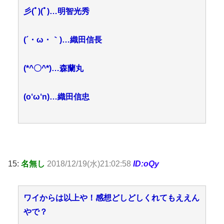
彡(ﾟ)(ﾟ)…明智光秀
(´・ω・｀)…織田信長
(*^〇^*)…森蘭丸
(o‘ω‘n)…織田信忠
15:
名無し
2018/12/19(水)21:02:58
ID:oQy
ワイからは以上や！感想どしどしくれてもええん
やで？