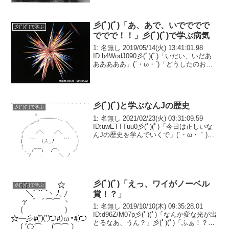
んから間違ってたらすまんやで」
彡(ﾟ)(ﾟ)「あ、あで、いでででで
彡(ﾟ)(ﾟ)で学ぶ
ででで！！」彡(ﾟ)(ﾟ)で学ぶ病気
1: 名無し 2019/05/14(火) 13:41:01.98
ID:b4WodJ090彡(ﾟ)(ﾟ)「いだい、いだあ
あああああ」(´・ω・`)「どうしたのお兄
ちゃん」彡(ﾟ)(ﾟ)「足、足の指のとこがめ
ちゃくちゃイタイんや！」(´・ω・...
彡(ﾟ)(ﾟ)と学ぶなんJの歴史
彡(ﾟ)(ﾟ)で学ぶ
1: 名無し 2021/02/23(火) 03:31:09.59
ID:uwETTTuu0彡(ﾟ)(ﾟ)「今日は正しいな
んJの歴史を学んでいくで」(´・ω・｀)
「はい先生」2: 名無し 2021/02/23(火)
03:31:21.51 I...
彡(ﾟ)(ﾟ)「えっ、ワイがノーベル
彡(ﾟ)(ﾟ)で学ぶ
賞！？」
1: 名無し 2019/10/10(木) 09:35:28.01
ID:d96Z/M07p彡(ﾟ)(ﾟ)「なんか変な光が出
とるなあ、うん？」彡(ﾟ)(ﾟ)「ふぁ！？ワ