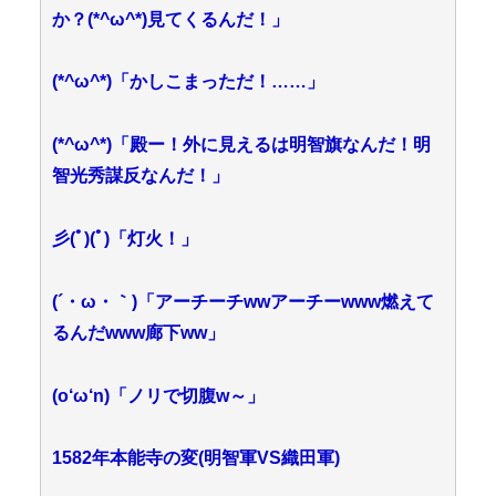
か？(*^ω^*)見てくるんだ！」
(*^ω^*)「かしこまっただ！……」
(*^ω^*)「殿ー！外に見えるは明智旗なんだ！明
智光秀謀反なんだ！」
彡(ﾟ)(ﾟ)「灯火！」
(´・ω・｀)「アーチーチwwアーチーwww燃えて
るんだwww廊下ww」
(o‘ω‘n)「ノリで切腹w～」
1582年本能寺の変(明智軍VS織田軍)