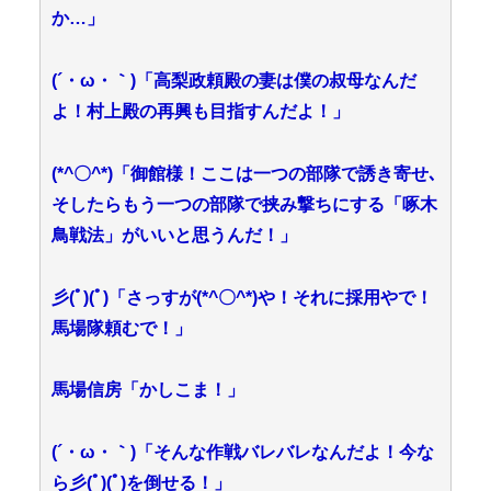
か…」
(´・ω・｀)「高梨政頼殿の妻は僕の叔母なんだ
よ！村上殿の再興も目指すんだよ！」
(*^〇^*)「御館様！ここは一つの部隊で誘き寄せ､
そしたらもう一つの部隊で挟み撃ちにする「啄木
鳥戦法」がいいと思うんだ！」
彡(ﾟ)(ﾟ)「さっすが(*^〇^*)や！それに採用やで！
馬場隊頼むで！」
馬場信房「かしこま！」
(´・ω・｀)「そんな作戦バレバレなんだよ！今な
ら彡(ﾟ)(ﾟ)を倒せる！」