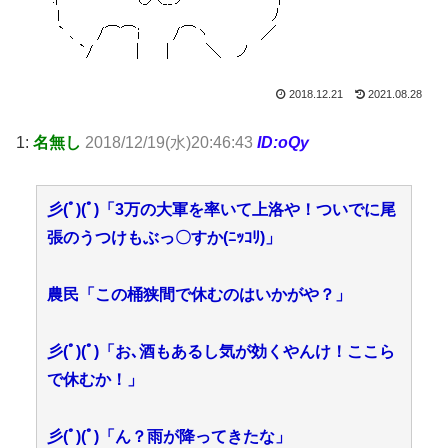
2018.12.21
2021.08.28
1:
名無し
2018/12/19(水)20:46:43
ID:oQy
彡(ﾟ)(ﾟ)「3万の大軍を率いて上洛や！ついでに尾
張のうつけもぶっ〇すか(ﾆｯｺﾘ)」
農民「この桶狭間で休むのはいかがや？」
彡(ﾟ)(ﾟ)「お､酒もあるし気が効くやんけ！ここら
で休むか！」
彡(ﾟ)(ﾟ)「ん？雨が降ってきたな」