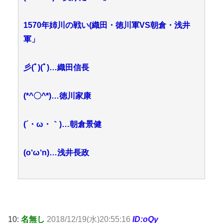
1570年姉川の戦い(織田・徳川軍VS朝倉・浅井
軍」
彡(ﾟ)(ﾟ)…織田信長
(*^〇^*)…徳川家康
(´・ω・｀)…朝倉景健
(o‘ω‘n)…浅井長政
10:
名無し
2018/12/19(水)20:55:16
ID:oQy