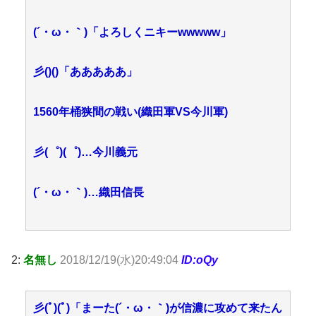
(´・ω・｀)「よろしくニキーwwwww」
彡()()「あああああ」
1560年桶狭間の戦い(織田軍VS今川軍)
彡(゜)(゜)…今川義元
(´・ω・｀)…織田信長
2:
名無し
2018/12/19(水)20:49:04
ID:oQy
彡(ﾟ)(ﾟ)「まーた(´・ω・｀)が信濃に攻めて来たん