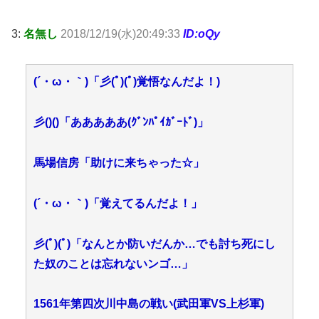
3:
名無し
2018/12/19(水)20:49:33
ID:oQy
(´・ω・｀)「彡(ﾟ)(ﾟ)覚悟なんだよ！)
彡()()「あああああ(ｸﾞﾝﾊﾟｲｶﾞｰﾄﾞ)」
馬場信房「助けに来ちゃった☆」
(´・ω・｀)「覚えてるんだよ！」
彡(ﾟ)(ﾟ)「なんとか防いだんか…でも討ち死にし
た奴のことは忘れないンゴ…」
1561年第四次川中島の戦い(武田軍VS上杉軍)