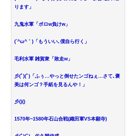
ります」
九鬼水軍「ボロw負けw」
(´^ω^｀)「もういい､僕自ら行く」
毛利水軍 雑賀衆「敗走w」
彡(ﾟ)(ﾟ)「ふぅ…やっと倒せたンゴねぇ…さて､褒
美は何ンゴ？手紙を見るんや！」
彡()()
1570年~1580年石山合戦(織田軍VS本願寺)