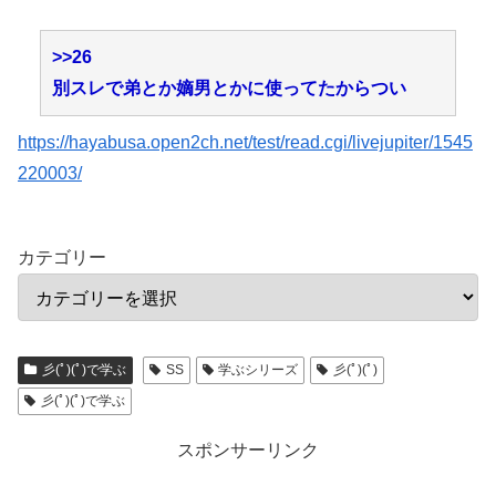
>>26
別スレで弟とか嫡男とかに使ってたからつい
https://hayabusa.open2ch.net/test/read.cgi/livejupiter/1545
220003/
カテゴリー
彡(ﾟ)(ﾟ)で学ぶ
SS
学ぶシリーズ
彡(ﾟ)(ﾟ)
彡(ﾟ)(ﾟ)で学ぶ
スポンサーリンク