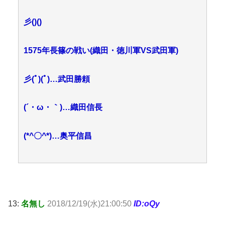
彡()()
1575年長篠の戦い(織田・徳川軍VS武田軍)
彡(ﾟ)(ﾟ)…武田勝頼
(´・ω・｀)…織田信長
(*^〇^*)…奥平信昌
13:
名無し
2018/12/19(水)21:00:50
ID:oQy