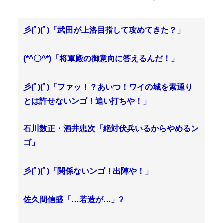
彡(ﾟ)(ﾟ)「武田が上洛目指して攻めてきた？」
(*^〇^*)「将軍殿の御意向に答えるんだ！」
彡(ﾟ)(ﾟ)「ファッ！？あいつ！ワイの城を素通り
とは許せないンゴ！追い打ちや！」
石川数正・酒井忠次「絶対伏兵いるからやめるン
ゴ」
彡(ﾟ)(ﾟ)「関係ないンゴ！出陣や！」
佐久間信盛「…若造が…」?