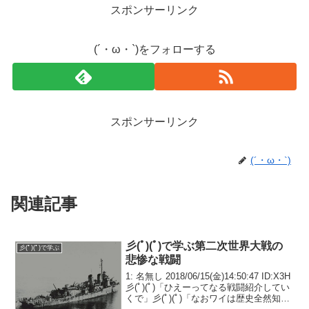
スポンサーリンク
(´・ω・`)をフォローする
スポンサーリンク
(´・ω・`)
関連記事
彡(ﾟ)(ﾟ)で学ぶ第二次世界大戦の
彡(ﾟ)(ﾟ)で学ぶ
悲惨な戦闘
1: 名無し 2018/06/15(金)14:50:47 ID:X3H
彡(ﾟ)(ﾟ)「ひえーってなる戦闘紹介してい
くで」彡(ﾟ)(ﾟ)「なおワイは歴史全然知ら