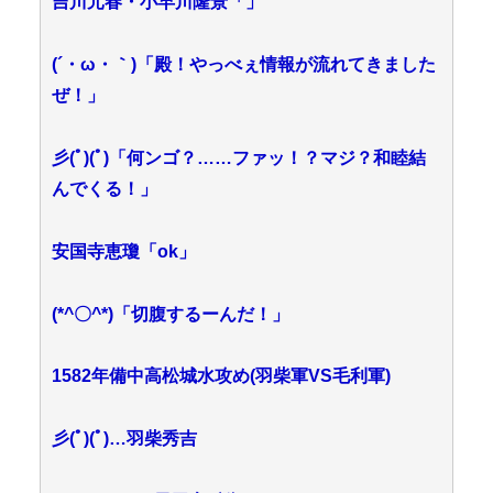
吉川元春・小早川隆景「」
(´・ω・｀)「殿！やっべぇ情報が流れてきました
ぜ！」
彡(ﾟ)(ﾟ)「何ンゴ？……ファッ！？マジ？和睦結
んでくる！」
安国寺恵瓊「ok」
(*^〇^*)「切腹するーんだ！」
1582年備中高松城水攻め(羽柴軍VS毛利軍)
彡(ﾟ)(ﾟ)…羽柴秀吉