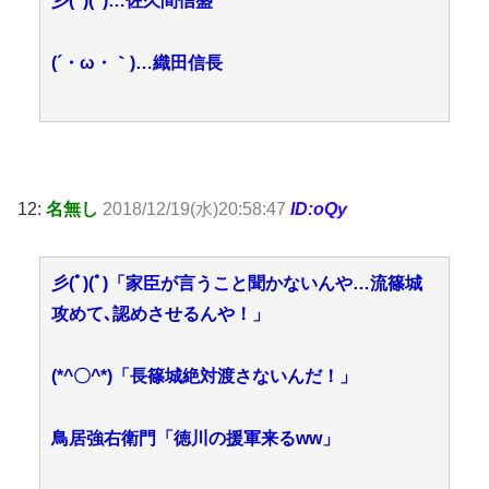
彡(ﾟ)(ﾟ)…佐久間信盛
(´・ω・｀)…織田信長
12:
名無し
2018/12/19(水)20:58:47
ID:oQy
彡(ﾟ)(ﾟ)「家臣が言うこと聞かないんや…流篠城
攻めて､認めさせるんや！」
(*^〇^*)「長篠城絶対渡さないんだ！」
鳥居強右衛門「徳川の援軍来るww」