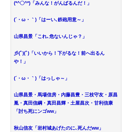
(*^〇^*)「みんな！がんばるんだ！」
(´・ω・｀)「はーい､鉄砲用意～」
山県昌景「これ､危ないんじゃ？」
彡(ﾟ)(ﾟ)「いいから！下がるな！前へ出るん
や！」
(´・ω・｀)「はっしゃ～」
山県昌景・馬場信房・内藤昌豊・三枝守友・原昌
胤・真田信綱・真田昌輝・土屋昌次・甘利信康
「討ち死にンゴww」
秋山信友「岩村城あげたのに､死んだww」