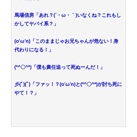
馬場信房「あれ？(´・ω・｀)いなくね？これもし
かしてヤバイ系？」
(o‘ω‘n)「このままじゃお兄ちゃんが危ない！身
代わりになる！」
(*^〇^*)「僕も責任追って死ぬーんだ！」
彡(ﾟ)(ﾟ)「ファッ！？(o‘ω‘n)と(*^〇^*)が討ち死に
やて！？」