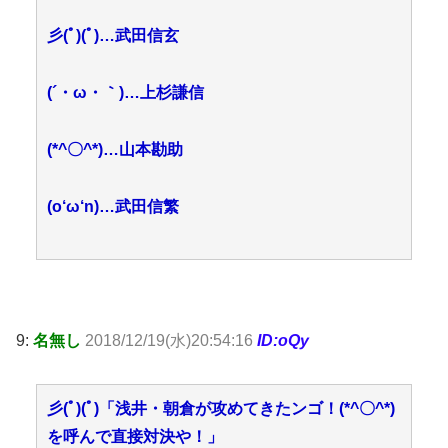
彡(ﾟ)(ﾟ)…武田信玄
(´・ω・｀)…上杉謙信
(*^〇^*)…山本勘助
(o‘ω‘n)…武田信繁
9:
名無し
2018/12/19(水)20:54:16
ID:oQy
彡(ﾟ)(ﾟ)「浅井・朝倉が攻めてきたンゴ！(*^〇^*)
を呼んで直接対決や！」