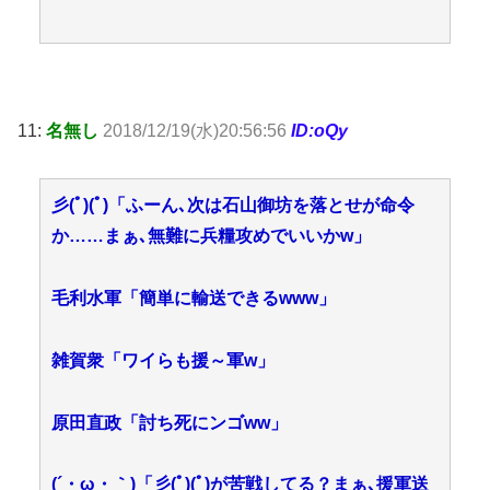
11:
名無し
2018/12/19(水)20:56:56
ID:oQy
彡(ﾟ)(ﾟ)「ふーん､次は石山御坊を落とせが命令
か……まぁ､無難に兵糧攻めでいいかw」
毛利水軍「簡単に輸送できるwww」
雑賀衆「ワイらも援～軍w」
原田直政「討ち死にンゴww」
(´・ω・｀)「彡(ﾟ)(ﾟ)が苦戦してる？まぁ､援軍送