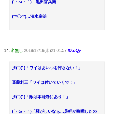
(´・ω・｀)…黒田官兵衛
(*^〇^*)…清水宗治
14:
名無し
2018/12/19(水)21:01:57
ID:oQy
彡(ﾟ)(ﾟ)「ワイはあいつを許さない！」
斎藤利三「ワイは付いていくで！」
彡(ﾟ)(ﾟ)「敵は本能寺にあり！」
(´・ω・｀)「騒がしいなぁ…足軽が喧嘩したの