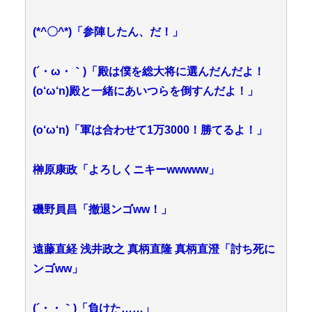
(*^〇^*)「参陣したん、だ！」
(´・ω・｀)「殿は僕を総大将に選んだんだよ！
(o‘ω‘n)殿と一緒にあいつらを倒すんだよ！」
(o‘ω‘n)「軍は合わせて1万3000！勝てるよ！」
榊原康政「よろしくニキーwwwww」
磯野員昌「撤退ンゴww！」
遠藤直経 浅井政之 真柄直隆 真柄直澄「討ち死に
ンゴww」
(´・・｀)「負けた……」