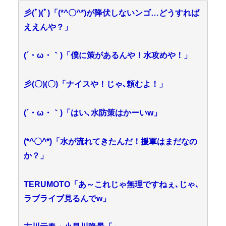
彡(ﾟ)(ﾟ)「(*^〇^*)が降伏しないンゴ…どうすれば
ええんや？」
(´・ω・｀)「僕に策があるんや！水攻めや！」
彡(〇)(〇)「ナイスや！じゃ､頼むよ！」
(´・ω・｀)「はい､水防策はかーいw」
(*^〇^*)「水が流れてきたんだ！援軍はまだなの
か？」
TERUMOTO「あ～これじゃ無理ですねぇ､じゃ､
ラブライブ見るんでw」