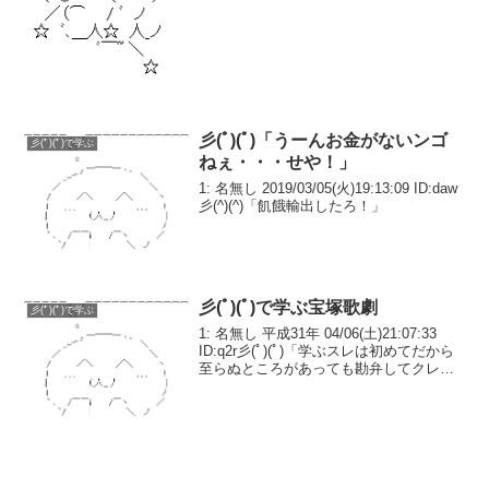
イの手が透けとる！肉が透けて、骨だけ
写っとる」彡(^)(^)「これを使えば...
彡(ﾟ)(ﾟ)「うーんお金がないンゴ
彡(ﾟ)(ﾟ)で学ぶ
ねぇ・・・せや！」
1: 名無し 2019/03/05(火)19:13:09 ID:daw
彡(^)(^)「飢餓輸出したろ！」
彡(ﾟ)(ﾟ)で学ぶ宝塚歌劇
彡(ﾟ)(ﾟ)で学ぶ
1: 名無し 平成31年 04/06(土)21:07:33
ID:q2r彡(ﾟ)(ﾟ)「学ぶスレは初めてだから
至らぬところがあっても勘弁してクレメ
ンス」彡(ﾟ)(ﾟ)「今年105周年を迎えた宝
塚歌劇について紹介するスレやで」彡(ﾟ)
(ﾟ)「...