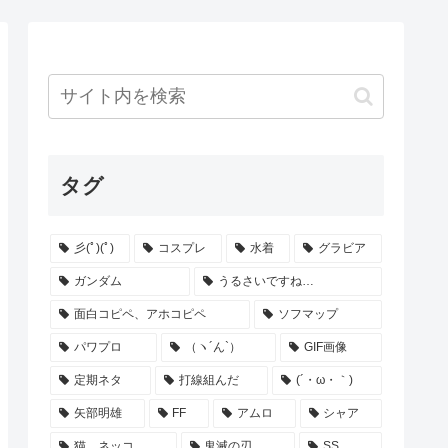
タグ
彡(ﾟ)(ﾟ)
コスプレ
水着
グラビア
ガンダム
うるさいですね…
面白コピペ、アホコピペ
ソフマップ
パワプロ
（ヽ´ん`）
GIF画像
定期ネタ
打線組んだ
(´・ω・｀)
矢部明雄
FF
アムロ
シャア
猫、ネッコ
鬼滅の刃
SS