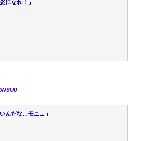
姿になれ！」
rpNSU0
いんだな…モニュ」