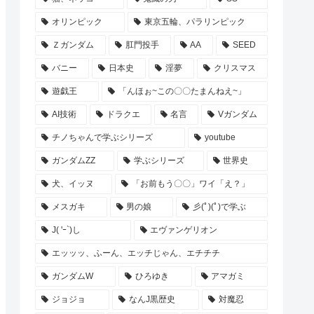
オリンピック
東京五輪、パラリンピック
Ｚガンダム
肛門投手
AA
SEED
バニー
日本史
淫夢
クリスマス
遊戯王
「んほぉ~この〇〇たまんねえ~」
AI技術
ドラクエ
名言
Vガンダム
チノちゃんで学ぶシリーズ
youtube
ガンダムZZ
学ぶシリーズ
世界史
犬、イッヌ
「お前もう〇〇」ワイ「え？」
メスガキ
男の娘
彡(ﾟ)(ﾟ)で学ぶ
J( 'ｰ`)し
エヴァンゲリオン
エッッッ、ふーん、エッチじゃん、エチチチ
ガンダムW
ひろゆき
アマガミ
ジョジョ
なんJ黒歴史
対魔忍