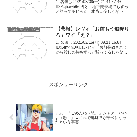
1: 名無し 2021/03/06(土) 21:44:47.46
ID:Aq5ow56/0刃牙「地下闘技場でもずっ
と黙ってるじゃん…本当は楽しくないん
だろ？」ワイ「そ、そんな事は」刃牙
「梢江からも苦情が来てんだ、お前がい
やらしい目つきで見て...
【悲報】レヴィ「お前もう船降り
「お前もう〇〇」ワイ「え？」
ろ」ワイ「え？」
1: 名無し 2021/02/15(月) 09:11:16.84
ID:Gfm4hQXUaレビィ「お前拉致されて
から殺しの時もずっと黙ってるじゃない
か 本当は楽しくないんだろ？」ワイ
「そ、そんな事は..」レビィ「ダッチやロ
ックからも苦情が来...
スポンサーリンク
アムロ「ごめんね（怒）」シャア「いい
よ（怒）」←これで地球圏が平和になっ
たという事実