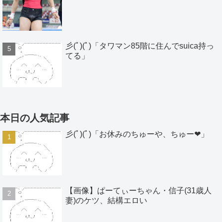
彡(ﾟ)(ﾟ)「タワマン85階に住んでsuica持っ
てる」
本日の人気記事
彡(ﾟ)(ﾟ)「お休みのちゅーや、ちゅー❤」
【画像】ぱーてぃーちゃん・信子(31歳人
妻)のケツ、結構エロい