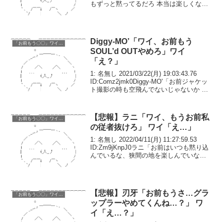
もずっと黙ってるだろ 本当は楽しくない
んだろ？」ワイ「そ、そんな事は..」サト
シ「ピジョットやベトベトンからも苦情
が来てんだ、お...
Diggy-MO’「ワイ、お前もう
「お前もう〇〇」ワイ「え？」
SOUL’d OUTやめろ」ワイ
「え？」
1: 名無し 2021/03/22(月) 19:03:43.76
ID:Comz2jmk0Diggy-MO'「お前ジャケッ
ト撮影の時も空飛んでないじゃないか 本
当は楽しくないんだろ？」ワイ「そ、そ
んな事は..」Diggy-MO'「ケイトやエ...
【悲報】ラニ「ワイ、もうお前私
「お前もう〇〇」ワイ「え？」
の従者抜けろ」 ワイ「え…」
1: 名無し 2022/04/11(月) 11:27:59.53
ID:Zm9jKnpJ0ラニ「お前はいつも黙り込
んでいるな、狭間の地を楽しんでいない
んだろう」ワイ「そ、そんな事は..」ラニ
「私からも苦情が来ているのだ。お前が
いやらしい目で...
【悲報】刃牙「お前もうさ…グラ
「お前もう〇〇」ワイ「え？」
ップラーやめてくんね…？」 ワ
イ「え…？」