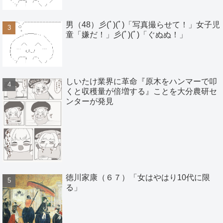
男（48）彡(ﾟ)(ﾟ)「写真撮らせて！」女子児
童「嫌だ！」彡(ﾟ)(ﾟ)「ぐぬぬ！」
しいたけ業界に革命『原木をハンマーで叩
くと収穫量が倍増する』ことを大分農研セ
ンターが発見
徳川家康（６７）「女はやはり10代に限
る」