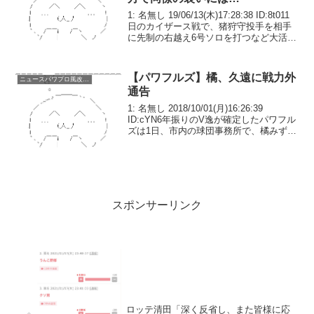
1: 名無し 19/06/13(木)17:28:38 ID:8t011
日のカイザース戦で、猪狩守投手を相手
に先制の右越え6号ソロを打つなど大活躍
を見せたパワフルズ・パワプロ投手。一
夜明けた12日、本拠地・頑張市民球場で
行われた「頑張パワフル...
【パワフルズ】橘、久遠に戦力外
ニュースパワプロ風改変系
通告
1: 名無し 2018/10/01(月)16:26:39
ID:cYN6年振りのV逸が確定したパワフル
ズは1日、市内の球団事務所で、橘みずき
投手（31）、久遠ヒカル投手（23）に戦
力外通告を行った。橘は聖タチバナ学
園、イレブン工科大をへて、...
スポンサーリンク
ロッテ清田「深く反省し、また皆様に応