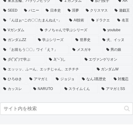
東京五輪、パラリンピック
Ｚガンダム
肛門投手
AA
SEED
バニー
日本史
淫夢
クリスマス
遊戯王
「んほぉ~この〇〇たまんねえ~」
AI技術
ドラクエ
名言
Vガンダム
チノちゃんで学ぶシリーズ
youtube
ガンダムZZ
学ぶシリーズ
世界史
犬、イッヌ
「お前もう〇〇」ワイ「え？」
メスガキ
男の娘
彡(ﾟ)(ﾟ)で学ぶ
J( 'ｰ`)し
エヴァンゲリオン
エッッッ、ふーん、エッチじゃん、エチチチ
ガンダムW
ひろゆき
アマガミ
ジョジョ
なんJ黒歴史
対魔忍
カッスレ
NARUTO
スライムくん
アマガミSS