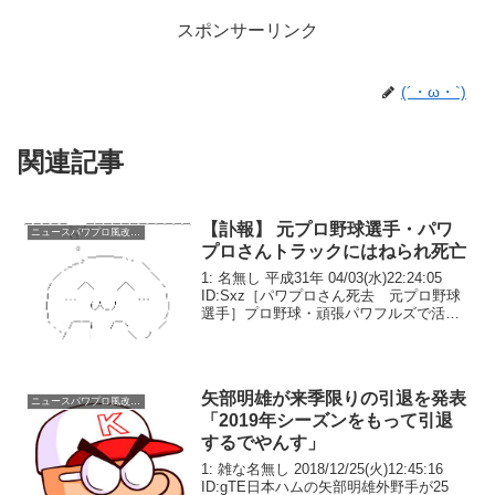
スポンサーリンク
(´・ω・`)
関連記事
【訃報】 元プロ野球選手・パワ
ニュースパワプロ風改変系
プロさんトラックにはねられ死亡
1: 名無し 平成31年 04/03(水)22:24:05
ID:Sxz［パワプロさん死去 元プロ野球
選手］プロ野球・頑張パワフルズで活躍
した元プロ野球選手のパワプロさんが３
日午後３時３４分ごろ、５１歳の専業主
婦を尾行していたと思われるとこ...
矢部明雄が来季限りの引退を発表
ニュースパワプロ風改変系
「2019年シーズンをもって引退
するでやんす」
1: 雑な名無し 2018/12/25(火)12:45:16
ID:gTE日本ハムの矢部明雄外野手が25