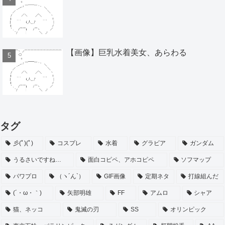
【画像】巨乳水着美女、あらわる
タグ
彡(ﾟ)(ﾟ)
コスプレ
水着
グラビア
ガンダム
うるさいですね…
面白コピペ、アホコピペ
ソフマップ
パワプロ
（ヽ´ん`）
GIF画像
定期ネタ
打線組んだ
(´・ω・｀)
矢部明雄
FF
アムロ
シャア
猫、ネッコ
鬼滅の刃
SS
オリンピック