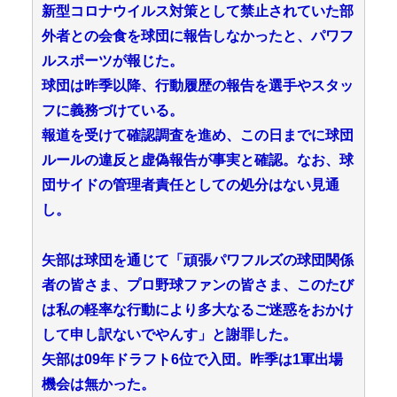
新型コロナウイルス対策として禁止されていた部
外者との会食を球団に報告しなかったと、パワフ
ルスポーツが報じた。
球団は昨季以降、行動履歴の報告を選手やスタッ
フに義務づけている。
報道を受けて確認調査を進め、この日までに球団
ルールの違反と虚偽報告が事実と確認。なお、球
団サイドの管理者責任としての処分はない見通
し。
矢部は球団を通じて「頑張パワフルズの球団関係
者の皆さま、プロ野球ファンの皆さま、このたび
は私の軽率な行動により多大なるご迷惑をおかけ
して申し訳ないでやんす」と謝罪した。
矢部は09年ドラフト6位で入団。昨季は1軍出場
機会は無かった。