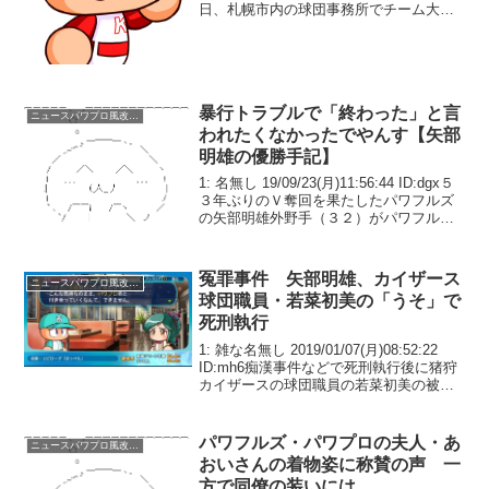
日、札幌市内の球団事務所でチーム大ト
リとなる契約更改を行い、日米通算15年
目となる来季を限りに引退することを発
表した。「オイラごとになる...
暴行トラブルで「終わった」と言
ニュースパワプロ風改変系
われたくなかったでやんす【矢部
明雄の優勝手記】
1: 名無し 19/09/23(月)11:56:44 ID:dgx５
３年ぶりのＶ奪回を果たしたパワフルズ
の矢部明雄外野手（３２）がパワフルス
ポーツに手記を寄せた。今季は外野手と
してリーグトップの３６盗塁(１８盗塁死)
を挙げるなど、本人だけが...
冤罪事件 矢部明雄、カイザース
ニュースパワプロ風改変系
球団職員・若菜初美の「うそ」で
死刑執行
1: 雑な名無し 2019/01/07(月)08:52:22
ID:mh6痴漢事件などで死刑執行後に猪狩
カイザースの球団職員の若菜初美の被害
証言がうそだったとわかり、再審で無罪
となった矢部明雄（４３）について、矢
部の自称家族の男が国とパワフ...
パワフルズ・パワプロの夫人・あ
ニュースパワプロ風改変系
おいさんの着物姿に称賛の声 一
方で同僚の装いには…