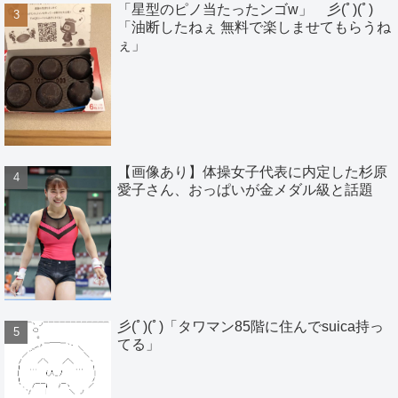
「星型のピノ当たったンゴw」 彡(ﾟ)(ﾟ)
「油断したねぇ 無料で楽しませてもらうね
ぇ」
【画像あり】体操女子代表に内定した杉原
愛子さん、おっぱいが金メダル級と話題
彡(ﾟ)(ﾟ)「タワマン85階に住んでsuica持っ
てる」