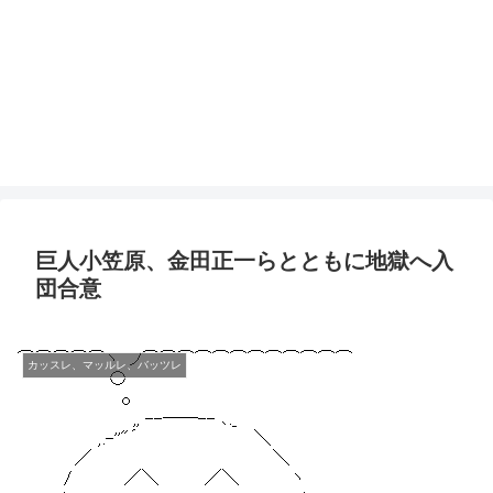
巨人小笠原、金田正一らとともに地獄へ入
団合意
カッスレ、マッルレ、バッツレ