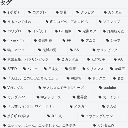
タグ
彡(ﾟ)(ﾟ)
コスプレ
水着
グラビア
ガンダム
うるさいですね…
面白コピペ、アホコピペ
ソフマップ
パワプロ
（ヽ´ん`）
GIF画像
定期ネタ
打線組んだ
(´・ω・｀)
矢部明雄
FF
アムロ
シャア
猫、ネッコ
鬼滅の刃
SS
オリンピック
東京五輪、パラリンピック
Ｚガンダム
肛門投手
AA
SEED
バニー
日本史
淫夢
クリスマス
遊戯王
「んほぉ~この〇〇たまんねえ~」
AI技術
ドラクエ
名言
Vガンダム
チノちゃんで学ぶシリーズ
youtube
ガンダムZZ
学ぶシリーズ
世界史
犬、イッヌ
「お前もう〇〇」ワイ「え？」
メスガキ
男の娘
彡(ﾟ)(ﾟ)で学ぶ
J( 'ｰ`)し
エヴァンゲリオン
エッッッ、ふーん、エッチじゃん、エチチチ
ガンダムW