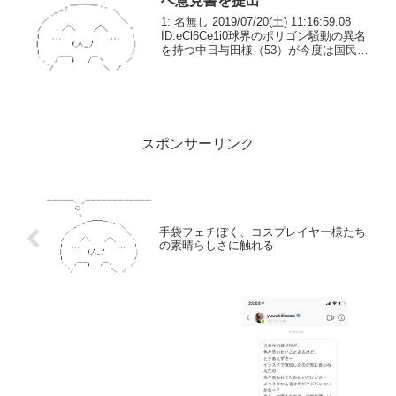
へ意見書を提出
1: 名無し 2019/07/20(土) 11:16:59.08
ID:eCl6Ce1i0球界のポリゴン騒動の異名
を持つ中日与田様（53）が今度は国民的
人気アニメに不快感をあらわにした。デ
ーゲームを6xのサヨナラ負けで締めくく
り帰宅した肩幅...
スポンサーリンク
手袋フェチぼく、コスプレイヤー様たち
の素晴らしさに触れる