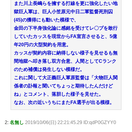
また川上長嶋らを擁する打線を更に強化したい地
獄巨人軍は、巨人小笠原元中日二軍監督死刑囚
(45)の獲得にも動いた模様で、
金田の下半身強化論に感銘を受けてレ〇プを敢行
していたカッスを現世からFA宣言させると、5億
年20円の大型契約を用意。
カッスが契約内容に納得しない様子を見せるも無
間地獄へ叩き落し双方合意、人間としてCランク
のため補償は発生しない模様だ。
これに関して大正義巨人軍原監督は「大物巨人関
係者の訃報と聞いてちょっと期待したんだけど
ね」とコメント、落胆した様子を見せた。
なお、次の近いうちにまたFA選手が出る模様。
2:
名無し
2019/10/06(日) 22:21:45.29 ID:qdP0GZYY0