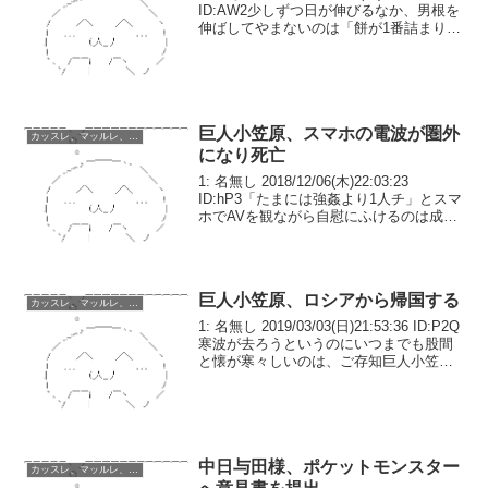
ID:AW2少しずつ日が伸びるなか、男根を
伸ばしてやまないのは「餅が1番詰まりた
い喉No1」こと巨人小笠原(45）だ。早速
初詣に出かけるとおみくじを販売する巫
女さんをなりふり構わ...
巨人小笠原、スマホの電波が圏外
カッスレ、マッルレ、バッツレ
になり死亡
1: 名無し 2018/12/06(木)22:03:23
ID:hP3「たまには強姦より1人チ」とスマ
ホでAVを観ながら自慰にふけるのは成績
が圏外こと巨人小笠原終身名誉死刑囚内
野手容疑者(45)しかし絶頂射〇まであと少
しのところ動画再生が止...
巨人小笠原、ロシアから帰国する
カッスレ、マッルレ、バッツレ
1: 名無し 2019/03/03(日)21:53:36 ID:P2Q
寒波が去ろうというのにいつまでも股間
と懐が寒々しいのは、ご存知巨人小笠原
永世死刑囚(45)ホットな話題で気分もあげ
ようと思いついた畜生はカニ漁でホット
な日本海へ、巨人の三...
中日与田様、ポケットモンスター
カッスレ、マッルレ、バッツレ