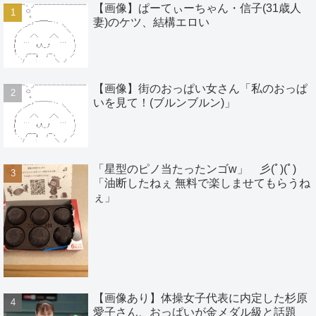
【画像】ぱーてぃーちゃん・信子(31歳人
妻)のケツ、結構エロい
【画像】街のおっぱい女さん「私のおっぱ
いを見て！(ブルンブルン)」
「星型のピノ当たったンゴw」 彡(ﾟ)(ﾟ)
「油断したねぇ 無料で楽しませてもらうね
ぇ」
【画像あり】体操女子代表に内定した杉原
愛子さん、おっぱいが金メダル級と話題