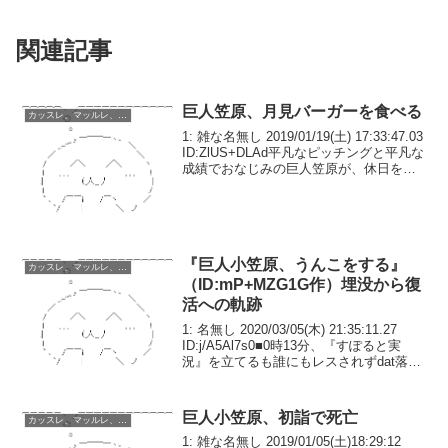
関連記事
巨人笠原、月見バーガーを食べる
カッスレ、マッルレ、バッツレ
1: 雑な名無し 2019/01/19(土) 17:33:47.03
ID:ZlUS+DLAd平凡なピッチングと平凡な
成績でおなじみの巨人笠原が、休日を満
喫した。オフの日に寮の宿舎でテレビを
見ていた巨人笠原は、CMでマクドナルド
の月見バーガ...
『巨人小笠原、うんこをする』
カッスレ、マッルレ、バッツレ
（ID:mP+MZG1G作）埋没から復
活への軌跡
1: 名無し 2020/03/05(木) 21:35:11.27
ID:j/A5Al7s0■0時13分、『すぽると実
況』を立てるも誰にもレスされずdat落
ち。複数のスポーツニュースを併せて実
況するスレが立っていたが指摘・誘導も
されず。すぽる...
巨人小笠原、初詣で死亡
カッスレ、マッルレ、バッツレ
1: 雑な名無し 2019/01/05(土)18:29:12