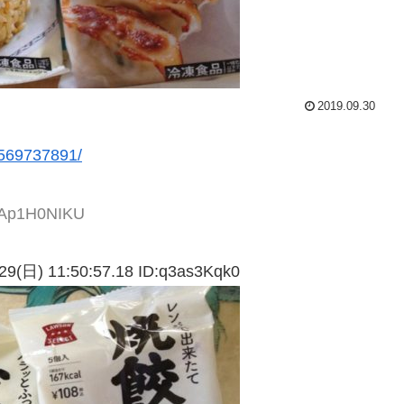
2019.09.30
/1569737891/
C+Ap1H0NIKU
 11:50:57.18 ID:q3as3Kqk0