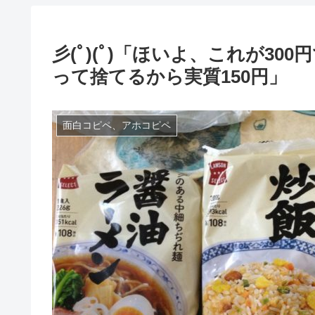
彡(ﾟ)(ﾟ)「ほいよ、これが3
って捨てるから実質150円」
面白コピペ、アホコピペ