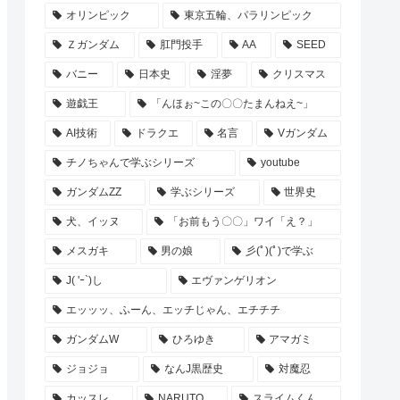
オリンピック
東京五輪、パラリンピック
Ｚガンダム
肛門投手
AA
SEED
バニー
日本史
淫夢
クリスマス
遊戯王
「んほぉ~この〇〇たまんねえ~」
AI技術
ドラクエ
名言
Vガンダム
チノちゃんで学ぶシリーズ
youtube
ガンダムZZ
学ぶシリーズ
世界史
犬、イッヌ
「お前もう〇〇」ワイ「え？」
メスガキ
男の娘
彡(ﾟ)(ﾟ)で学ぶ
J( 'ｰ`)し
エヴァンゲリオン
エッッッ、ふーん、エッチじゃん、エチチチ
ガンダムW
ひろゆき
アマガミ
ジョジョ
なんJ黒歴史
対魔忍
カッスレ
NARUTO
スライムくん