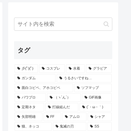
タグ
彡(ﾟ)(ﾟ)
コスプレ
水着
グラビア
ガンダム
うるさいですね…
面白コピペ、アホコピペ
ソフマップ
パワプロ
（ヽ´ん`）
GIF画像
定期ネタ
打線組んだ
(´・ω・｀)
矢部明雄
FF
アムロ
シャア
猫、ネッコ
鬼滅の刃
SS