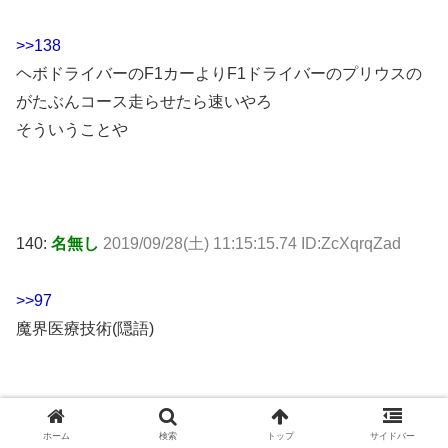
>>138
ヘボドライバーのF1カーよりF1ドライバーのプリウスの
がたぶんコース走らせたら速いやろ
そういうことや
140:
名無し
2019/09/28(土) 11:15:15.74 ID:ZcXqrqZad
>>97
魔界医療技術(隠語)
ホーム
検索
トップ
サイドバー
175:
名無し
2019/09/28(土) 11:18:10.61 ID:jGZXtHfd0