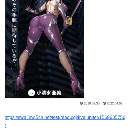
2019.09.30
2022.04.02
https://swallow.5ch.net/test/read.cgi/livejupiter/1569635756
/