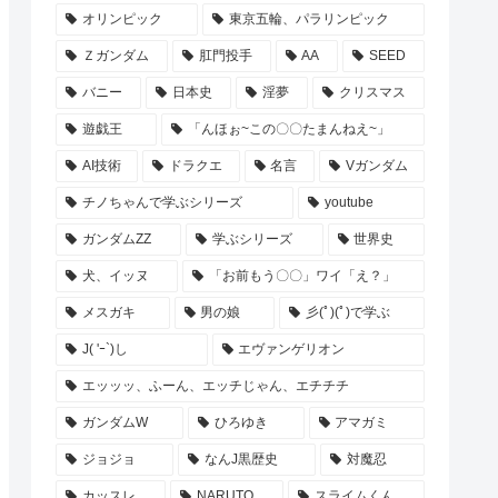
オリンピック
東京五輪、パラリンピック
Ｚガンダム
肛門投手
AA
SEED
バニー
日本史
淫夢
クリスマス
遊戯王
「んほぉ~この〇〇たまんねえ~」
AI技術
ドラクエ
名言
Vガンダム
チノちゃんで学ぶシリーズ
youtube
ガンダムZZ
学ぶシリーズ
世界史
犬、イッヌ
「お前もう〇〇」ワイ「え？」
メスガキ
男の娘
彡(ﾟ)(ﾟ)で学ぶ
J( 'ｰ`)し
エヴァンゲリオン
エッッッ、ふーん、エッチじゃん、エチチチ
ガンダムW
ひろゆき
アマガミ
ジョジョ
なんJ黒歴史
対魔忍
カッスレ
NARUTO
スライムくん