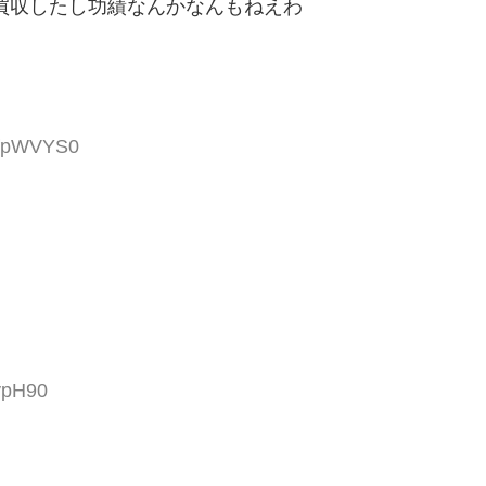
買収したし功績なんかなんもねえわ
4fpWVYS0
ypH90