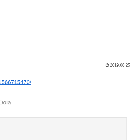
2019.08.25
r/1566715470/
FDoIa