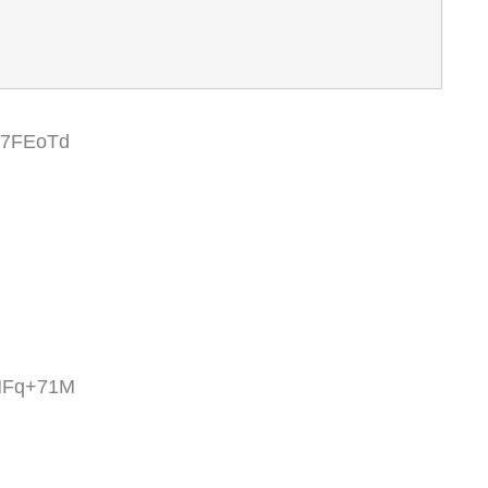
An7FEoTd
pMFq+71M