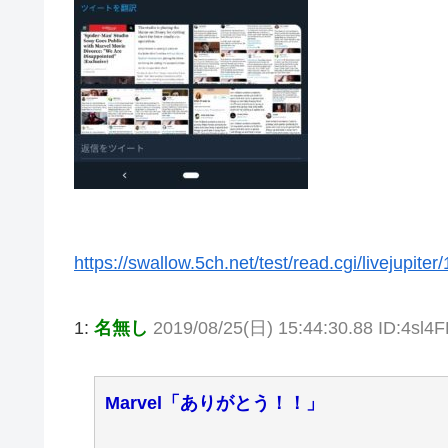
https://swallow.5ch.net/test/read.cgi/livejupite
1:
名無し
2019/08/25(日) 15:44:30.88 ID:4sl4
Marvel「ありがとう！！」