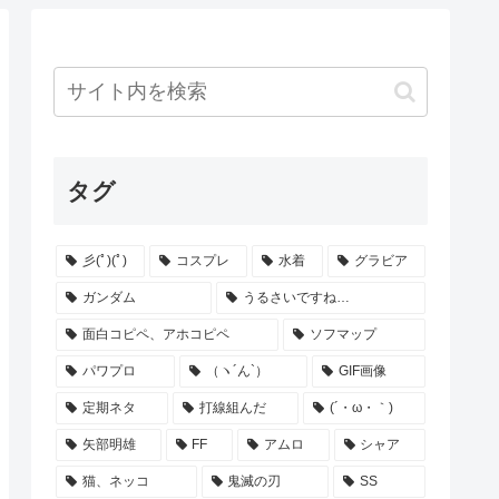
タグ
彡(ﾟ)(ﾟ)
コスプレ
水着
グラビア
ガンダム
うるさいですね…
面白コピペ、アホコピペ
ソフマップ
パワプロ
（ヽ´ん`）
GIF画像
定期ネタ
打線組んだ
(´・ω・｀)
矢部明雄
FF
アムロ
シャア
猫、ネッコ
鬼滅の刃
SS