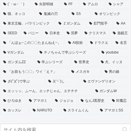
(´・ω・｀)
矢部明雄
FF
アムロ
シャア
猫、ネッコ
鬼滅の刃
SS
オリンピック
東京五輪、パラリンピック
Ｚガンダム
肛門投手
AA
SEED
バニー
日本史
淫夢
クリスマス
遊戯王
「んほぉ~この〇〇たまんねえ~」
AI技術
ドラクエ
名言
Vガンダム
チノちゃんで学ぶシリーズ
youtube
ガンダムZZ
学ぶシリーズ
世界史
犬、イッヌ
「お前もう〇〇」ワイ「え？」
メスガキ
男の娘
彡(ﾟ)(ﾟ)で学ぶ
J( 'ｰ`)し
エヴァンゲリオン
エッッッ、ふーん、エッチじゃん、エチチチ
ガンダムW
ひろゆき
アマガミ
ジョジョ
なんJ黒歴史
対魔忍
カッスレ
NARUTO
スライムくん
アマガミSS