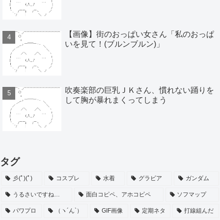
【画像】街のおっぱい女さん「私のおっぱ
いを見て！(ブルンブルン)」
吹奏楽部の巨乳ＪＫさん、慣れない踊りを
して胸が暴れまくってしまう
タグ
彡(ﾟ)(ﾟ)
コスプレ
水着
グラビア
ガンダム
うるさいですね…
面白コピペ、アホコピペ
ソフマップ
パワプロ
（ヽ´ん`）
GIF画像
定期ネタ
打線組んだ