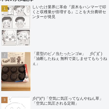
しいたけ業界に革命『原木をハンマーで叩
くと収穫量が倍増する』ことを大分農研セ
ンターが発見
「星型のピノ当たったンゴw」 彡(ﾟ)(ﾟ)
「油断したねぇ 無料で楽しませてもらうね
ぇ」
彡(^)(^)「空気に気圧ってなんやねん草」
「空気に気圧される定期」