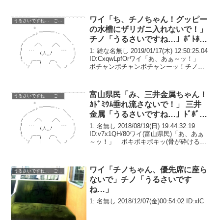
ワイ「ち、チノちゃん！グッピー
うるさいですね… ごちうさ コピペ改変
の水槽にザリガニ入れないで！」
チノ「うるさいですね…」ﾎﾞﾄﾎﾞﾄ
ﾎﾞﾄ
1: 雑な名無し 2019/01/17(木) 12:50:25.04
ID:CxqwLpfOrワイ「あ、あぁ～ッ！」
ボチャンボチャンボチャンーッ！チノ
「はい、ザリガニの投入は終わり。お疲
れさまでした」ワイ「うぅ……あ、あり
がとうございまし...
富山県民「み、三井金属ちゃん！
うるさいですね… ごちうさ コピペ改変
ｶﾄﾞﾐｳﾑ垂れ流さないで！」 三井
金属「うるさいですね…」ﾄﾞﾎﾞﾄﾞ
ﾎﾞ
1: 名無し 2018/08/19(日) 19:44:32.19
ID:v7x1QH/80ワイ(富山県民)「あ、あぁ
～ッ！」 ボキボキボキッ(骨が砕ける音)
三井金属「はい、今日の排水は終わり。
お疲れさまでした」ワイ「うぅ……痛
い…痛い…」数...
ワイ「チノちゃん、優先席に座ら
うるさいですね… ごちうさ コピペ改変
ないで」チノ「うるさいです
ね…」
1: 名無し 2018/12/07(金)00:54:02 ID:xlC