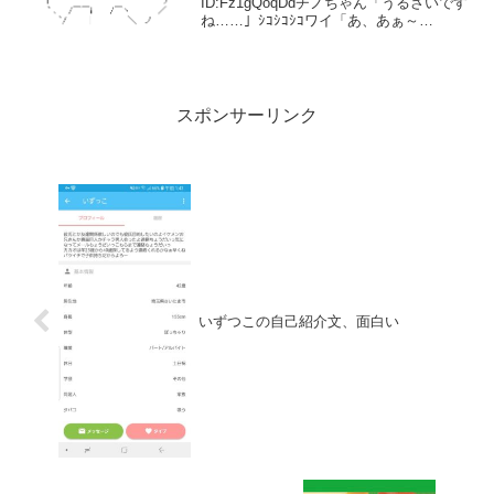
ID:Fz1gQoqDdチノちゃん「うるさいです
ね……」ｼｺｼｺｼｺワイ「あ、あぁ～
ッ！」 ドピュドピュドピューッ！チノ
「はい、今日の搾〇は終わり。お疲れさ
までした」ワイ「う...
スポンサーリンク
いずつこの自己紹介文、面白い