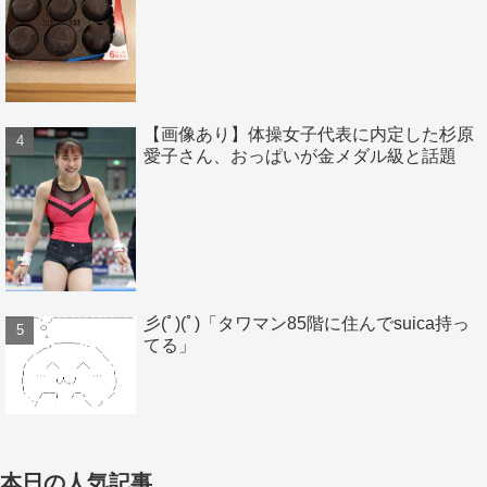
【画像あり】体操女子代表に内定した杉原
愛子さん、おっぱいが金メダル級と話題
彡(ﾟ)(ﾟ)「タワマン85階に住んでsuica持っ
てる」
本日の人気記事