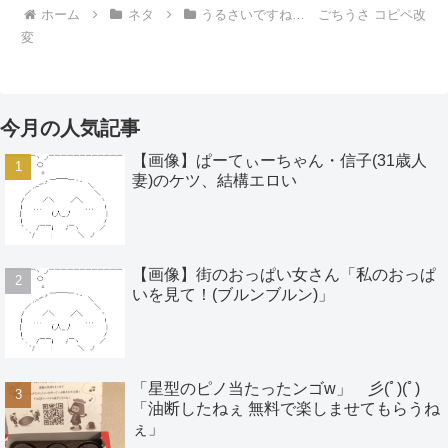
ホーム
ネタ
うるさいですね… ごちうさ コピペ改
変
今月の人気記事
【画像】ぱーてぃーちゃん・信子(31歳人
妻)のケツ、結構エロい
【画像】街のおっぱい女さん「私のおっぱ
いを見て！(ブルンブルン)」
「星型のピノ当たったンゴw」 彡(ﾟ)(ﾟ)
「油断したねぇ 無料で楽しませてもらうね
ぇ」