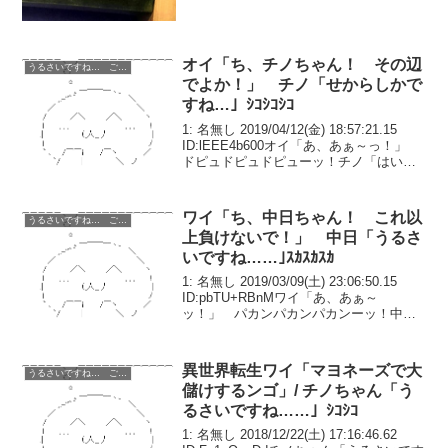
オイ「ち、チノちゃん！ その辺
うるさいですね… ごちうさ コピペ改変
でよか！」 チノ「せからしかで
すね…」ｼｺｼｺｼｺ
1: 名無し 2019/04/12(金) 18:57:21.15
ID:lEEE4b600オイ「あ、あぁ～っ！」
ドピュドピュドピューッ！チノ「はい、
今日ん搾〇はしまい。お疲れやったっち
ゃね」オイ「うぅ……あ、あいがとうご
ざんました……」数...
ワイ「ち、中日ちゃん！ これ以
うるさいですね… ごちうさ コピペ改変
上負けないで！」 中日「うるさ
いですね……｣ｽｶｽｶｽｶ
1: 名無し 2019/03/09(土) 23:06:50.15
ID:pbTU+RBnMワイ「あ、あぁ～
ッ！」 パカンパカンパカンーッ！中日
「はい、今日の試合は終わり。お疲れさ
までした」2-4ワイ「うぅ……あ、ありが
とうございました……」...
異世界転生ワイ「マヨネーズで大
うるさいですね… ごちうさ コピペ改変
儲けするンゴ」/ チノちゃん「う
るさいですね……」ｼｺｼｺ
1: 名無し 2018/12/22(土) 17:16:46.62