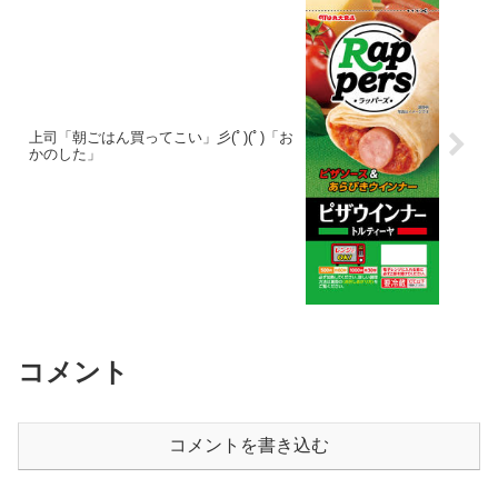
上司「朝ごはん買ってこい」彡(ﾟ)(ﾟ)「お
かのした」
コメント
コメントを書き込む