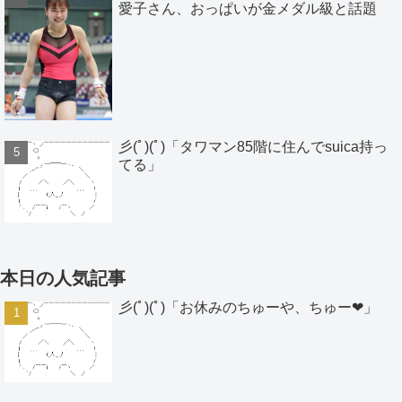
愛子さん、おっぱいが金メダル級と話題
彡(ﾟ)(ﾟ)「タワマン85階に住んでsuica持っ
てる」
本日の人気記事
彡(ﾟ)(ﾟ)「お休みのちゅーや、ちゅー❤」