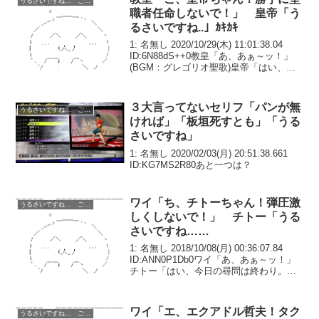
うるさいですね… ごちうさ コピペ改変
職者任命しないで！」 皇帝「う
るさいですね..」ｶｷｶｷ
1: 名無し 2020/10/29(木) 11:01:38.04
ID:6N88dS++0教皇「あ、あぁ～ッ！」
(BGM：グレゴリオ聖歌)皇帝「はい、今
回の任命は終わり。お疲れさまでした」
教皇「うぅ……あ、ありがとうございま
した……」数週間...
３大言ってないセリフ「パンが無
うるさいですね… ごちうさ コピペ改変
ければ」「板垣死すとも」「うる
さいですね」
1: 名無し 2020/02/03(月) 20:51:38.661
ID:KG7MS2R80あと一つは？
ワイ「ち、チトーちゃん！弾圧激
うるさいですね… ごちうさ コピペ改変
しくしないで！」 チトー「うる
さいですね……
1: 名無し 2018/10/08(月) 00:36:07.84
ID:ANN0P1Db0ワイ「あ、あぁ～ッ！」
チトー「はい、今日の尋問は終わり。お
疲れさまでした」ワイ「うぅ……あ、あ
りがとうございました……」数週間前、
念願であった東スラブ...
ワイ「エ、エクアドル哲夫！タク
うるさいですね… ごちうさ コピペ改変