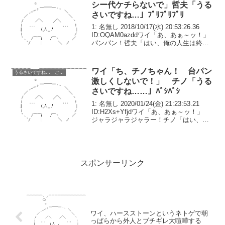
シー代ケチらないで」哲夫「うる
さいですね…」ﾌﾟﾘﾌﾟﾘﾌﾟﾘ
1: 名無し 2018/10/17(水) 20:53:26.36
ID:OQAM0azddワイ「あ、あぁ～ッ！」
パンパン！哲夫「はい、俺の人生は終わ
り。お疲れさまでした」ワイ「うぅ……
プ、プリケツ大往生でした……」数週
前、哲夫ちゃんは念願の...
ワイ「ち、チノちゃん！ 台パン
うるさいですね… ごちうさ コピペ改変
激しくしないで！」 チノ「うる
さいですね……」ﾊﾞｼﾊﾞｼ
1: 名無し 2020/01/24(金) 21:23:53.21
ID:H2Xs+Yfjdワイ「あ、あぁ～ッ！」
ジャラジャラジャラー！チノ「はい、今
日の遊技は終わり。お疲れさまでした」
ワイ「うぅ……あ、ありがとうございま
した……」数週間前...
スポンサーリンク
ワイ、ハースストーンというネトゲで朝
っぱらから外人とブチギレ大喧嘩する