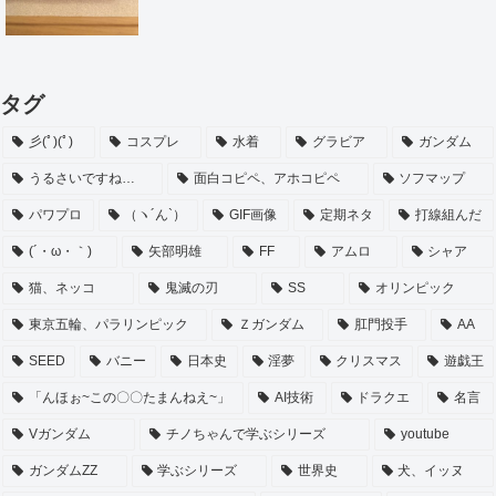
タグ
彡(ﾟ)(ﾟ)
コスプレ
水着
グラビア
ガンダム
うるさいですね…
面白コピペ、アホコピペ
ソフマップ
パワプロ
（ヽ´ん`）
GIF画像
定期ネタ
打線組んだ
(´・ω・｀)
矢部明雄
FF
アムロ
シャア
猫、ネッコ
鬼滅の刃
SS
オリンピック
東京五輪、パラリンピック
Ｚガンダム
肛門投手
AA
SEED
バニー
日本史
淫夢
クリスマス
遊戯王
「んほぉ~この〇〇たまんねえ~」
AI技術
ドラクエ
名言
Vガンダム
チノちゃんで学ぶシリーズ
youtube
ガンダムZZ
学ぶシリーズ
世界史
犬、イッヌ