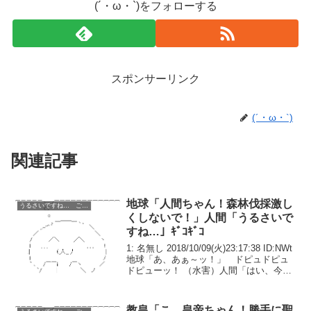
(´・ω・`)をフォローする
スポンサーリンク
(´・ω・`)
関連記事
地球「人間ちゃん！森林伐採激し
うるさいですね… ごちうさ コピペ改変
くしないで！」人間「うるさいで
すね…」ｷﾞｺｷﾞｺ
1: 名無し 2018/10/09(火)23:17:38 ID:NWt
地球「あ、あぁ～ッ！」 ドピュドピュ
ドピューッ！ （水害）人間「はい、今日
の伐採は終わり。お疲れさまでした」地
球「うぅ……あ、ありがとうございまし
た……」数百万年前、念願...
教皇「こ、皇帝ちゃん！勝手に聖