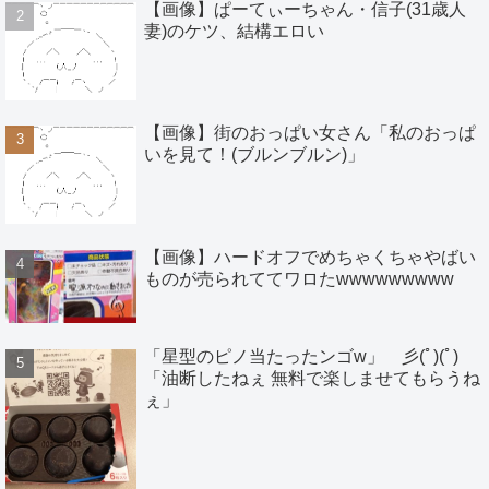
【画像】ぱーてぃーちゃん・信子(31歳人
妻)のケツ、結構エロい
【画像】街のおっぱい女さん「私のおっぱ
いを見て！(ブルンブルン)」
【画像】ハードオフでめちゃくちゃやばい
ものが売られててワロたwwwwwwwww
「星型のピノ当たったンゴw」 彡(ﾟ)(ﾟ)
「油断したねぇ 無料で楽しませてもらうね
ぇ」