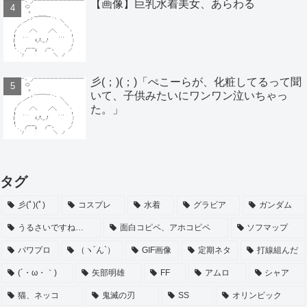
【画像】巨乳水着美女、あらわる
彡(；)(；)「ぺこーらが、化粧してるって聞
いて、子供みたいにワンワン泣いちゃっ
た。」
タグ
彡(ﾟ)(ﾟ)
コスプレ
水着
グラビア
ガンダム
うるさいですね…
面白コピペ、アホコピペ
ソフマップ
パワプロ
（ヽ´ん`）
GIF画像
定期ネタ
打線組んだ
(´・ω・｀)
矢部明雄
FF
アムロ
シャア
猫、ネッコ
鬼滅の刃
SS
オリンピック