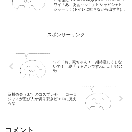
ワイ「あ、あぁ～ッ！」ビシャビシャビ
シャーッ！(トイレに吐きながら出す音)カ
キ「はい、今日の搾〇は終わり。お疲れ
さまでした」ワイ「うぅ……あ、ありが
とうございました……」...
スポンサーリンク
ワイ「お、親ちゃん！ 期待激しくしな
いで！」親「うるさいですね……」ﾜｸﾜｸ
ﾜｸ
及川奈央（37）のコスプレ姿 ゴー☆
ジャスが遊び人か切り裂きピエロに見え
るな
コメント