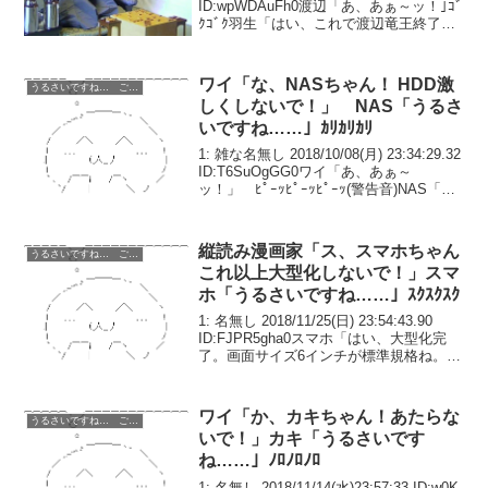
ID:wpWDAuFh0渡辺「あ、あぁ～ッ！｣ｺﾞ
ｸｺﾞｸ羽生「はい、これで渡辺竜王終了。
お疲れ様でした」渡辺「うぅ……あ、あ
りがとうございました……」史上初とな
る永世七冠へ...
ワイ「な、NASちゃん！ HDD激
うるさいですね… ごちうさ コピペ改変
しくしないで！」 NAS「うるさ
いですね……」ｶﾘｶﾘｶﾘ
1: 雑な名無し 2018/10/08(月) 23:34:29.32
ID:T6SuOgGG0ワイ「あ、あぁ～
ッ！」 ﾋﾟｰｯﾋﾟｰｯﾋﾟｰｯ(警告音)NAS「は
い、今日の不良セクタチェックは終わ
り。お疲れさまでした」ワイ「うぅ……
あ、あり...
縦読み漫画家「ス、スマホちゃん
うるさいですね… ごちうさ コピペ改変
これ以上大型化しないで！」スマ
ホ「うるさいですね……」ｽｸｽｸｽｸ
1: 名無し 2018/11/25(日) 23:54:43.90
ID:FJPR5gha0スマホ「はい、大型化完
了。画面サイズ6インチが標準規格ね。お
疲れまでした。」縦読み漫画家「う
ぅ……、ありがとうございました。」10
年前、スマホが普及し...
ワイ「か、カキちゃん！あたらな
うるさいですね… ごちうさ コピペ改変
いで！」カキ「うるさいです
ね……」ﾉﾛﾉﾛﾉﾛ
1: 名無し 2018/11/14(水)23:57:33 ID:w0K