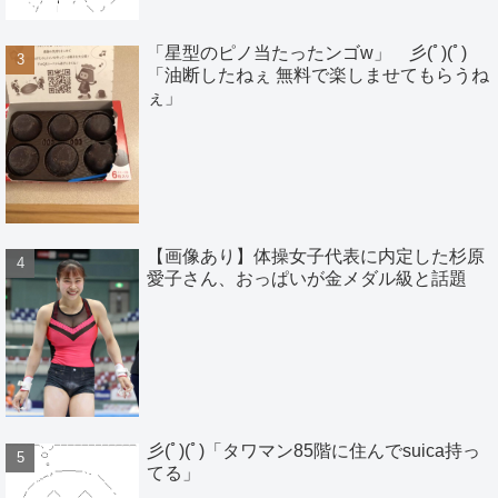
「星型のピノ当たったンゴw」 彡(ﾟ)(ﾟ)
「油断したねぇ 無料で楽しませてもらうね
ぇ」
【画像あり】体操女子代表に内定した杉原
愛子さん、おっぱいが金メダル級と話題
彡(ﾟ)(ﾟ)「タワマン85階に住んでsuica持っ
てる」