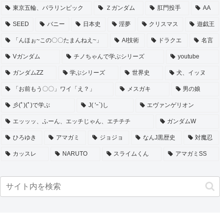
東京五輪、パラリンピック
Ｚガンダム
肛門投手
AA
SEED
バニー
日本史
淫夢
クリスマス
遊戯王
「んほぉ~この〇〇たまんねえ~」
AI技術
ドラクエ
名言
Vガンダム
チノちゃんで学ぶシリーズ
youtube
ガンダムZZ
学ぶシリーズ
世界史
犬、イッヌ
「お前もう〇〇」ワイ「え？」
メスガキ
男の娘
彡(ﾟ)(ﾟ)で学ぶ
J( 'ｰ`)し
エヴァンゲリオン
エッッッ、ふーん、エッチじゃん、エチチチ
ガンダムW
ひろゆき
アマガミ
ジョジョ
なんJ黒歴史
対魔忍
カッスレ
NARUTO
スライムくん
アマガミSS