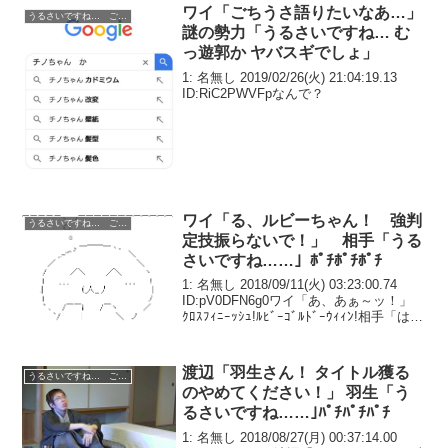
ワイ「ごちうさ語りたいなあ…」
うるさいですね… ごちうさ コピペ改変
謎の勢力「うるさいですね… む
っ遊郭か ヤバスギでしょ」
1: 名無し 2019/02/26(火) 21:04:19.13
ID:RiC2PWVFpなんで？
ワイ「る、ルビーちゃん！ 強判
うるさいですね… ごちうさ コピペ改変
定技振らないで！」 相手「うる
さいですね……」ﾎﾟﾁﾎﾟﾁﾎﾟﾁ
1: 名無し 2018/09/11(火) 03:23:00.74
ID:pV0DFN6g0ワイ「あ、あぁ～ッ！」
ｸﾛｽﾌｨﾆｰｯｼｭ!ﾙﾋﾞｰｺﾞﾙﾄﾞｰｳｨｨﾝ!相手「は
い、今回の対戦終わり。お疲れさまでし
た」ワイ「うぅ……あ、ありがと...
渡辺「羽生さん！ タイトル獲る
うるさいですね… ごちうさ コピペ改変
のやめてください！」 羽生「う
るさいですね……｣ﾊﾟﾁﾊﾟﾁﾊﾟﾁ
1: 名無し 2018/08/27(月) 00:37:14.00