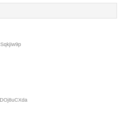
XSqkjiw9p
D:DOj8uCXda