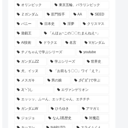
オリンピック
東京五輪、パラリンピック
Ｚガンダム
肛門投手
AA
SEED
バニー
日本史
淫夢
クリスマス
遊戯王
「んほぉ~この〇〇たまんねえ~」
AI技術
ドラクエ
名言
Vガンダム
チノちゃんで学ぶシリーズ
youtube
ガンダムZZ
学ぶシリーズ
世界史
犬、イッヌ
「お前もう〇〇」ワイ「え？」
メスガキ
男の娘
彡(ﾟ)(ﾟ)で学ぶ
J( 'ｰ`)し
エヴァンゲリオン
エッッッ、ふーん、エッチじゃん、エチチチ
ガンダムW
ひろゆき
アマガミ
ジョジョ
なんJ黒歴史
対魔忍
カッスレ
NARUTO
スライムくん