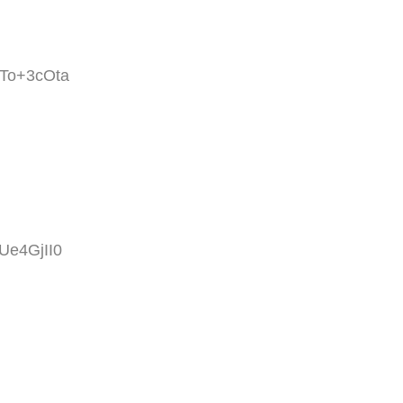
0To+3cOta
Ue4GjII0