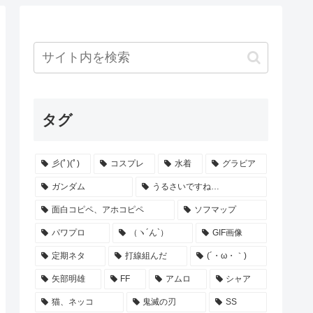
タグ
彡(ﾟ)(ﾟ)
コスプレ
水着
グラビア
ガンダム
うるさいですね…
面白コピペ、アホコピペ
ソフマップ
パワプロ
（ヽ´ん`）
GIF画像
定期ネタ
打線組んだ
(´・ω・｀)
矢部明雄
FF
アムロ
シャア
猫、ネッコ
鬼滅の刃
SS