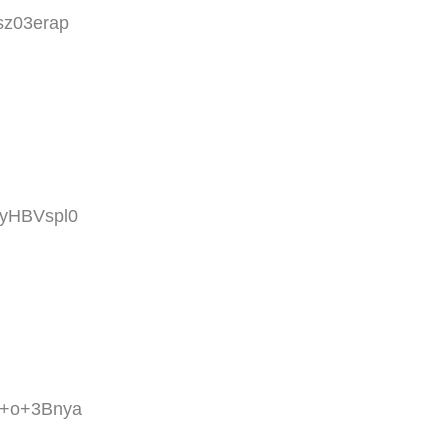
sz03erap
eyHBVspl0
:g+o+3Bnya