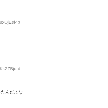
:8xQjEef4p
:KkZZBjdrd
ったんだよな