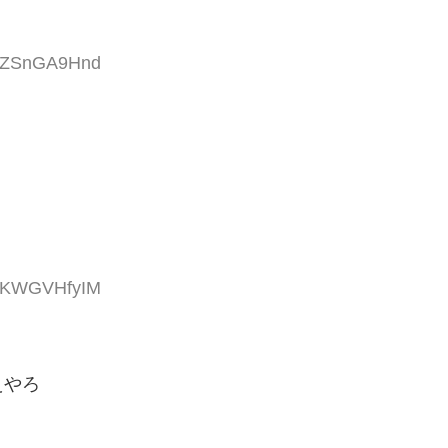
D:ZSnGA9Hnd
D:KWGVHfyIM
えやろ