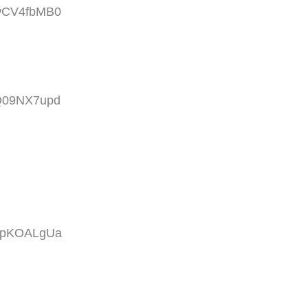
:wCV4fbMB0
:Q09NX7upd
:epKOALgUa