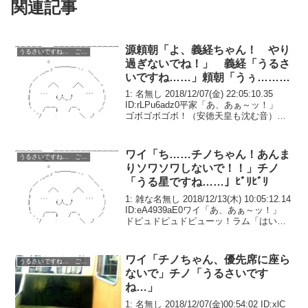
関連記事
源頼朝「よ、義経ちゃん！ やり
うるさいですね… ごちうさ コピペ改変
過ぎないでね！」 義経「うるさ
いですね……」頼朝「うぅ……
ど、どうすんだこれ……」
1: 名無し 2018/12/07(金) 22:05:10.35
ID:rLPu6adz0平家「あ、あぁ～ッ！」
ゴボゴボゴボ！（安徳天皇も沈む音）義
経「はい、源平合戦は終わり。お疲れさ
までした」頼朝「うぅ……ど、どうすん
だこれ……」数年前...
ワイ「ち……チノちゃん！あんま
うるさいですね… ごちうさ コピペ改変
りソワソワしないで！！」チノ
「うる星ですね……」ﾋﾞﾘﾋﾞﾘ
1: 雑な名無し 2018/12/13(木) 10:05:12.14
ID:eA4939aE0ワイ「あ、あぁ～ッ！」
ドピュドピュドピューッ！ラム「はい、
今日の電撃は終わり。お疲れさまだっち
ゃ」ワイ「うぅ……あ、ありがとうござ
いました……」...
ワイ「チノちゃん、優先席に座ら
うるさいですね… ごちうさ コピペ改変
ないで」チノ「うるさいです
ね…」
1: 名無し 2018/12/07(金)00:54:02 ID:xlC