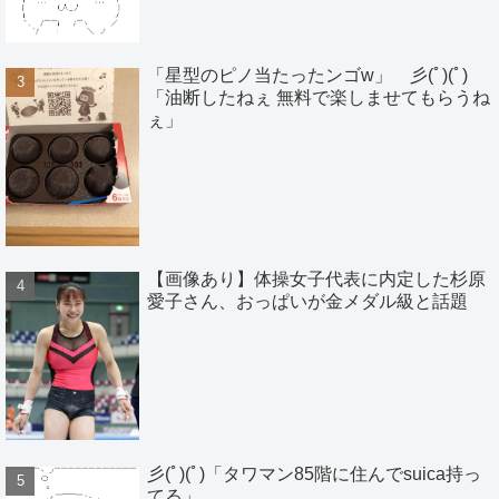
「星型のピノ当たったンゴw」 彡(ﾟ)(ﾟ)
「油断したねぇ 無料で楽しませてもらうね
ぇ」
【画像あり】体操女子代表に内定した杉原
愛子さん、おっぱいが金メダル級と話題
彡(ﾟ)(ﾟ)「タワマン85階に住んでsuica持っ
てる」