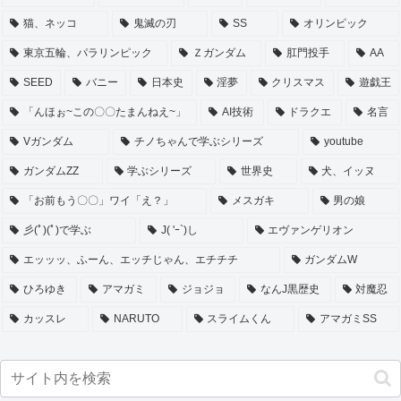
猫、ネッコ
鬼滅の刃
SS
オリンピック
東京五輪、パラリンピック
Ｚガンダム
肛門投手
AA
SEED
バニー
日本史
淫夢
クリスマス
遊戯王
「んほぉ~この〇〇たまんねえ~」
AI技術
ドラクエ
名言
Vガンダム
チノちゃんで学ぶシリーズ
youtube
ガンダムZZ
学ぶシリーズ
世界史
犬、イッヌ
「お前もう〇〇」ワイ「え？」
メスガキ
男の娘
彡(ﾟ)(ﾟ)で学ぶ
J( 'ｰ`)し
エヴァンゲリオン
エッッッ、ふーん、エッチじゃん、エチチチ
ガンダムW
ひろゆき
アマガミ
ジョジョ
なんJ黒歴史
対魔忍
カッスレ
NARUTO
スライムくん
アマガミSS