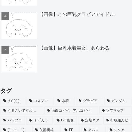
【画像】この巨乳グラビアアイドル
【画像】巨乳水着美女、あらわる
タグ
彡(ﾟ)(ﾟ)
コスプレ
水着
グラビア
ガンダム
うるさいですね…
面白コピペ、アホコピペ
ソフマップ
パワプロ
（ヽ´ん`）
GIF画像
定期ネタ
打線組んだ
(´・ω・｀)
矢部明雄
FF
アムロ
シャア