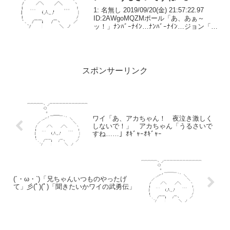
1: 名無し 2019/09/20(金) 21:57:22.97
ID:2AWgoMQZMポール「あ、あぁ～
ッ！」ﾅﾝﾊﾞｰﾅｲﾝ…ﾅﾝﾊﾞｰﾅｲﾝ…ジョン「は
い、今日のレコーディングは終わり。お
疲れさまです。」ポール「うぅ…ありが
とうござ...
スポンサーリンク
ワイ「あ、アカちゃん！ 夜泣き激しく
しないで！」 アカちゃん「うるさいで
すね……」ｵｷﾞｬｰｵｷﾞｬｰ
(´・ω・`)「兄ちゃんいつものやったげ
て」彡(ﾟ)(ﾟ)「聞きたいかワイの武勇伝」