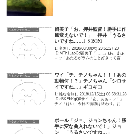
留美子「お、押井監督！勝手に作
うるさいですね… ごちうさ コピペ改変
風変えないで！」 押井「うるさ
いですね……」ｼｺｼｺｼｺ
1: 名無し 2018/08/30(木) 23:51:27.20
ID:MTh1LaoGd留美子「……」(あ、あぁ
～ッ！あたるがラムのこと好きって言っ
てる～！)ビキビキビキィ！押井「はい、
ビューティフルドリーマーの初号試写終
わり。お疲れ様で...
ワイ「チ、チノちゃん！！！あの
うるさいですね… ごちうさ コピペ改変
動物何！？」チノちゃん「シロサ
イですね…」ギコギコ
1: 雑な名無し 2018/12/15(土) 06:58:31.28
ID:d5KEbKgQ0サイ「あ、あぁ～ッ！」
チノ「はい、今日の密猟は終わり。お疲
れさまでした」ワイ「うぅ…殺しちゃダ
メだって言われてるのに……」数週間
前、念願のアフリカ...
ポール「ジョ、ジョンちゃん！勝
うるさいですね… ごちうさ コピペ改変
手に変な曲入れないで！」ジョ
ン 「うるさいですね…」