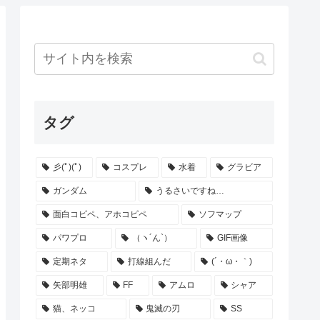
タグ
彡(ﾟ)(ﾟ)
コスプレ
水着
グラビア
ガンダム
うるさいですね…
面白コピペ、アホコピペ
ソフマップ
パワプロ
（ヽ´ん`）
GIF画像
定期ネタ
打線組んだ
(´・ω・｀)
矢部明雄
FF
アムロ
シャア
猫、ネッコ
鬼滅の刃
SS