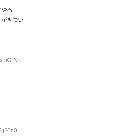
けやろ
方がきつい
W2smGrNH
cEq30d0