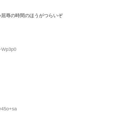
い屈辱の時間のほうがつらいぞ
k+Wp3p0
xv45o+sa