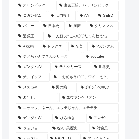
オリンピック
東京五輪、パラリンピック
Ｚガンダム
肛門投手
AA
SEED
バニー
日本史
淫夢
クリスマス
遊戯王
「んほぉ~この〇〇たまんねえ~」
AI技術
ドラクエ
名言
Vガンダム
チノちゃんで学ぶシリーズ
youtube
ガンダムZZ
学ぶシリーズ
世界史
犬、イッヌ
「お前もう〇〇」ワイ「え？」
メスガキ
男の娘
彡(ﾟ)(ﾟ)で学ぶ
J( 'ｰ`)し
エヴァンゲリオン
エッッッ、ふーん、エッチじゃん、エチチチ
ガンダムW
ひろゆき
アマガミ
ジョジョ
なんJ黒歴史
対魔忍
カッスレ
NARUTO
スライムくん