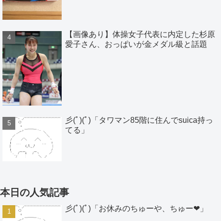
【画像あり】体操女子代表に内定した杉原
愛子さん、おっぱいが金メダル級と話題
彡(ﾟ)(ﾟ)「タワマン85階に住んでsuica持っ
てる」
本日の人気記事
彡(ﾟ)(ﾟ)「お休みのちゅーや、ちゅー❤」