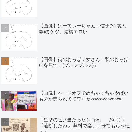
【画像】ぱーてぃーちゃん・信子(31歳人
妻)のケツ、結構エロい
【画像】街のおっぱい女さん「私のおっぱ
いを見て！(ブルンブルン)」
【画像】ハードオフでめちゃくちゃやばい
ものが売られててワロたwwwwwwwww
「星型のピノ当たったンゴw」 彡(ﾟ)(ﾟ)
「油断したねぇ 無料で楽しませてもらうね
ぇ」