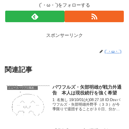
(´・ω・`)をフォローする
スポンサーリンク
(´・ω・`)
関連記事
パワフルズ・矢部明雄が戦力外通
ニュースパワプロ風改変系
告 本人は現役続行を強く希望
1: 名無し 19/10/01(火)08:27:18 ID:Dsvパ
ワフルズ・矢部明雄外野手（３３）が今
季限りで退団することが３０日、分かっ
た。来季の戦力構想から外れたが、本人
は現役続行を希望しており、他球団での
プレーを模索するとみられる。...