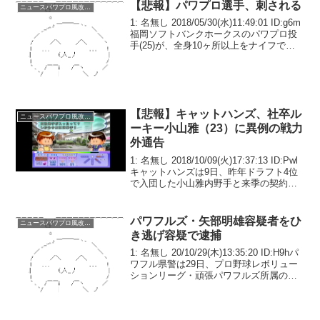
【悲報】パワプロ選手、刺される
ニュースパワプロ風改変系
1: 名無し 2018/05/30(水)11:49:01 ID:g6m
福岡ソフトバンクホークスのパワプロ投
手(25)が、全身10ヶ所以上をナイフで刺
され病院へ搬送された。警察は殺人未遂
と銃刀法違反の容疑でホークス球団職員
の若菜初美容疑者(2...
【悲報】キャットハンズ、社卒ル
ニュースパワプロ風改変系
ーキー小山雅（23）に異例の戦力
外通告
1: 名無し 2018/10/09(火)17:37:13 ID:Pwl
キャットハンズは9日、昨年ドラフト4位
で入団した小山雅内野手と来季の契約を
を行わない旨を通告したことを発表し
た。小山は昨年、パワフル商業からプロ
野球初の女性内野手としてキ...
パワフルズ・矢部明雄容疑者をひ
ニュースパワプロ風改変系
き逃げ容疑で逮捕
1: 名無し 20/10/29(木)13:35:20 ID:H9hパ
ワフル県警は29日、プロ野球レボリュー
ションリーグ・頑張パワフルズ所属の矢
部明雄容疑者（23）を逮捕したと発表し
た。矢部容疑者は、28日午後3時34分頃、
頑張市民球場近くの...