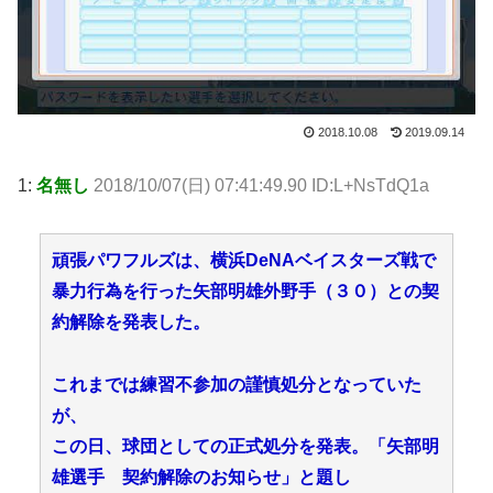
2018.10.08
2019.09.14
1:
名無し
2018/10/07(日) 07:41:49.90 ID:L+NsTdQ1a
頑張パワフルズは、横浜DeNAベイスターズ戦で
暴力行為を行った矢部明雄外野手（３０）との契
約解除を発表した。
これまでは練習不参加の謹慎処分となっていた
が、
この日、球団としての正式処分を発表。「矢部明
雄選手 契約解除のお知らせ」と題し