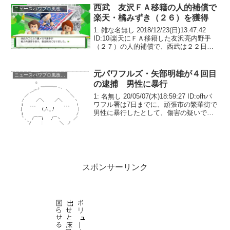
西武 友沢ＦＡ移籍の人的補償で
ニュースパワプロ風改変系
楽天・橘みずき（２６）を獲得
1: 雑な名無し 2018/12/23(日)13:47:42
ID:10i楽天にＦＡ移籍した友沢亮内野手
（２７）の人的補償で、西武は２２日、
女性左腕投手、橘みずき投手（２６）を
獲得することを発表した。辻監督は「ピ
ンと来ない投手だけど（友沢内...
元パワフルズ・矢部明雄が４回目
ニュースパワプロ風改変系
の逮捕 男性に暴行
1: 名無し 20/05/07(木)18:59:27 ID:ofhパ
ワフル署は7日までに、頑張市の繁華街で
男性に暴行したとして、傷害の疑いで無
職矢部明雄容疑者を逮捕した。矢部容疑
者はプロ野球パワフルズの元外野手で逮
捕は4回目。他人名義を使い...
スポンサーリンク