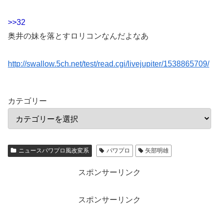
>>32
奥井の妹を落とすロリコンなんだよなあ
http://swallow.5ch.net/test/read.cgi/livejupiter/1538865709/
カテゴリー
ニュースパワプロ風改変系
パワプロ
矢部明雄
スポンサーリンク
スポンサーリンク