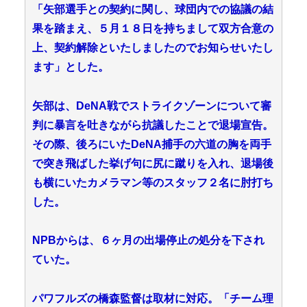
「矢部選手との契約に関し、球団内での協議の結
果を踏まえ、５月１８日を持ちまして双方合意の
上、契約解除といたしましたのでお知らせいたし
ます」とした。
矢部は、DeNA戦でストライクゾーンについて審
判に暴言を吐きながら抗議したことで退場宣告。
その際、後ろにいたDeNA捕手の六道の胸を両手
で突き飛ばした挙げ句に尻に蹴りを入れ、退場後
も横にいたカメラマン等のスタッフ２名に肘打ち
した。
NPBからは、６ヶ月の出場停止の処分を下され
ていた。
パワフルズの橋森監督は取材に対応。「チーム理