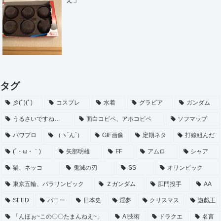
タグ
彡(ﾟ)(ﾟ)
コスプレ
水着
グラビア
ガンダム
うるさいですね…
面白コピペ、アホコピペ
ソフマップ
パワプロ
（ヽ´ん`）
GIF画像
定期ネタ
打線組んだ
(´・ω・｀)
矢部明雄
FF
アムロ
シャア
猫、ネッコ
鬼滅の刃
SS
オリンピック
東京五輪、パラリンピック
Ｚガンダム
肛門投手
AA
SEED
バニー
日本史
淫夢
クリスマス
遊戯王
「んほぉ~この〇〇たまんねえ~」
AI技術
ドラクエ
名言