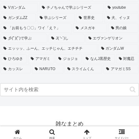
Vガンダム
チノちゃんで学ぶシリーズ
youtube
ガンダムZZ
学ぶシリーズ
世界史
犬、イッヌ
「お前もう〇〇」ワイ「え？」
メスガキ
男の娘
彡(ﾟ)(ﾟ)で学ぶ
J( 'ｰ`)し
エヴァンゲリオン
エッッッ、ふーん、エッチじゃん、エチチチ
ガンダムW
ひろゆき
アマガミ
ジョジョ
なんJ黒歴史
対魔忍
カッスレ
NARUTO
スライムくん
アマガミSS
雑なまとめ
© 2018 雑なまとめ.
ホーム
検索
トップ
サイドバー