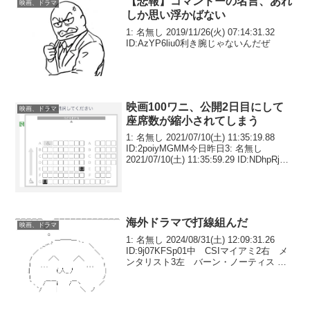
【悲報】コマンドーの名言、あれ
映画、ドラマ
しか思い浮かばない
1: 名無し 2019/11/26(火) 07:14:31.32
ID:AzYP6liu0利き腕じゃないんだぜ
映画100ワニ、公開2日目にして
映画、ドラマ
座席数が縮小されてしまう
1: 名無し 2021/07/10(土) 11:35:19.88
ID:2poiyMGMM今日昨日3: 名無し
2021/07/10(土) 11:35:59.29 ID:NDhpRjOr0
ウニになっとるやん4: 名無し
2021/07/10...
海外ドラマで打線組んだ
映画、ドラマ
1: 名無し 2024/08/31(土) 12:09:31.26
ID:9j07KFSp01中 CSIマイアミ2右 メ
ンタリスト3左 バーン・ノーティス 元
スパイの逆襲4一 24－TWENTY FOUR
－5三 プリズン・ブレイク6二 Haw...