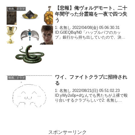
【悲報】俺ヴォルデモート、二十
映画、ドラマ
年間守った分霊箱を一夜で四つ失
う
1: 名無し 2022/04/08(金) 05:06:30.31
ID:G0EQBq/N0「ハップルパフのカッ
プ」銀行から持ち出していたので、決戦
の日に合わせてホグワーツにてロンが破
壊する。「レイブンクローの髪飾り」ホ
グワーツに隠されていた...
ワイ、ファイトクラブに招待され
映画、ドラマ
る
1: 名無し 2022/08/21(日) 05:51:02.23
ID:yWy2o0p+dなんでも男たちが上裸で殴
り合いするクラブらしいで2: 名無し
2022/08/21(日) 05:51:20.55 ID:oTZhr94zd
言うなや！3...
スポンサーリンク