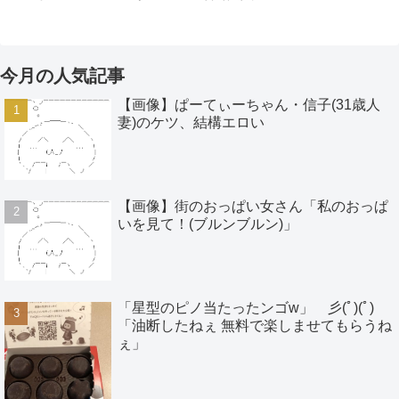
今月の人気記事
【画像】ぱーてぃーちゃん・信子(31歳人
妻)のケツ、結構エロい
【画像】街のおっぱい女さん「私のおっぱ
いを見て！(ブルンブルン)」
「星型のピノ当たったンゴw」 彡(ﾟ)(ﾟ)
「油断したねぇ 無料で楽しませてもらうね
ぇ」