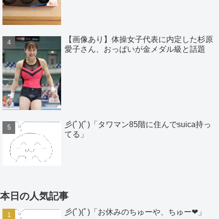
【画像あり】体操女子代表に内定した杉原
愛子さん、おっぱいが金メダル級と話題
彡(ﾟ)(ﾟ)「タワマン85階に住んでsuica持っ
てる」
本日の人気記事
彡(ﾟ)(ﾟ)「お休みのちゅーや、ちゅー❤」