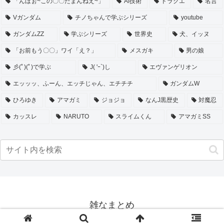
「んほぉ~この〇〇たまんねえ~」
AI技術
ドラクエ
名言
Vガンダム
チノちゃんで学ぶシリーズ
youtube
ガンダムZZ
学ぶシリーズ
世界史
犬、イッヌ
「お前もう〇〇」ワイ「え？」
メスガキ
男の娘
彡(ﾟ)(ﾟ)で学ぶ
J( 'ｰ`)し
エヴァンゲリオン
エッッッ、ふーん、エッチじゃん、エチチチ
ガンダムW
ひろゆき
アマガミ
ジョジョ
なんJ黒歴史
対魔忍
カッスレ
NARUTO
スライムくん
アマガミSS
雑なまとめ
© 2018 雑なまとめ.