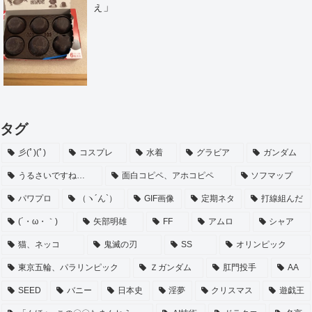
ぇ」
タグ
彡(ﾟ)(ﾟ)
コスプレ
水着
グラビア
ガンダム
うるさいですね…
面白コピペ、アホコピペ
ソフマップ
パワプロ
（ヽ´ん`）
GIF画像
定期ネタ
打線組んだ
(´・ω・｀)
矢部明雄
FF
アムロ
シャア
猫、ネッコ
鬼滅の刃
SS
オリンピック
東京五輪、パラリンピック
Ｚガンダム
肛門投手
AA
SEED
バニー
日本史
淫夢
クリスマス
遊戯王