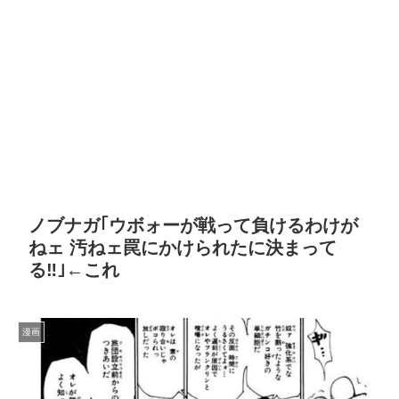
ノブナガ｢ウボォーが戦って負けるわけが
ねェ 汚ねェ罠にかけられたに決まって
る‼︎｣←これ
漫画