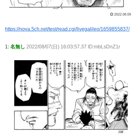
2022.08.09
https://nova.5ch.net/test/read.cgi/livegalileo/1659855837/
1:
名無し
2022/08/07(日) 16:03:57.37 ID:mbLsDnZ1r