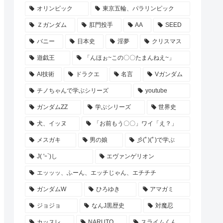
オリンピック
東京五輪、パラリンピック
Ｚガンダム
肛門投手
AA
SEED
バニー
日本史
淫夢
クリスマス
遊戯王
「んほぉ~この〇〇たまんねえ~」
AI技術
ドラクエ
名言
Vガンダム
チノちゃんで学ぶシリーズ
youtube
ガンダムZZ
学ぶシリーズ
世界史
犬、イッヌ
「お前もう〇〇」ワイ「え？」
メスガキ
男の娘
彡(ﾟ)(ﾟ)で学ぶ
J( 'ｰ`)し
エヴァンゲリオン
エッッッ、ふーん、エッチじゃん、エチチチ
ガンダムW
ひろゆき
アマガミ
ジョジョ
なんJ黒歴史
対魔忍
カッスレ
NARUTO
スライムくん