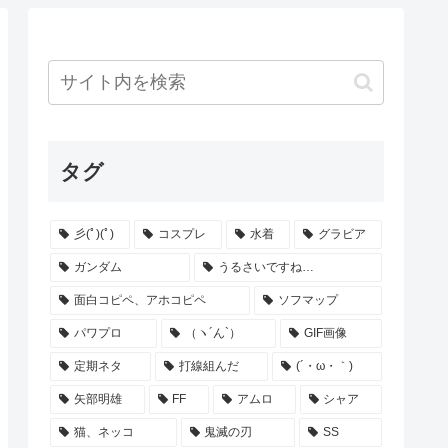
タグ
彡(ﾟ)(ﾟ)
コスプレ
水着
グラビア
ガンダム
うるさいですね…
面白コピペ、アホコピペ
ソフマップ
パワプロ
（ヽ´ん`）
GIF画像
定期ネタ
打線組んだ
(´・ω・｀)
矢部明雄
FF
アムロ
シャア
猫、ネッコ
鬼滅の刃
SS