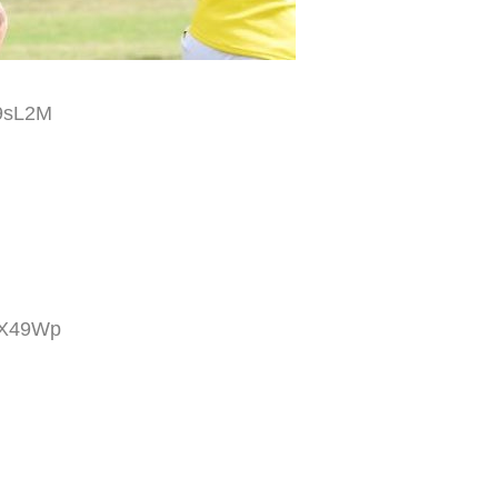
s9sL2M
MX49Wp