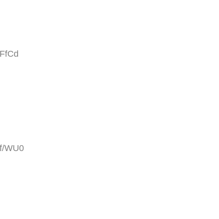
rFfCd
rf/WU0