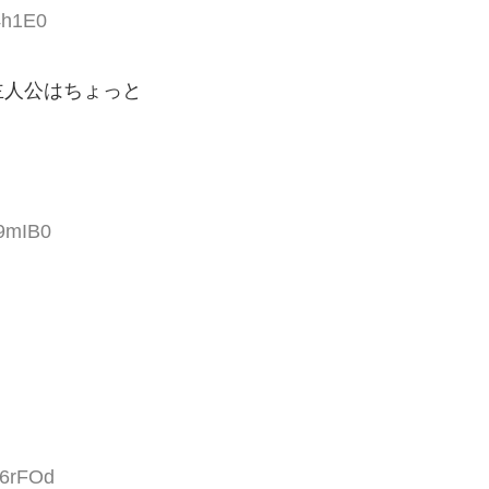
4h1E0
主人公はちょっと
p9mIB0
B6rFOd