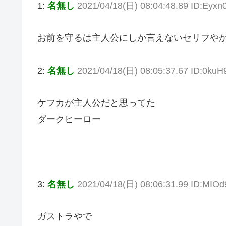
1:
名無し
2021/04/18(日) 08:04:48.89 ID:Eyx
お前を守るは主人公にしか言えないセリフやか
2:
名無し
2021/04/18(日) 08:05:37.67 ID:0ku
ケフカが主人公だと思ってた
ダークヒーロー
3:
名無し
2021/04/18(日) 08:06:31.99 ID:MIO
ガストラやで