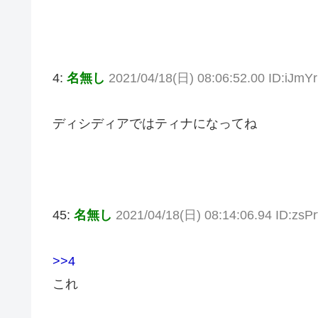
4:
名無し
2021/04/18(日) 08:06:52.00 ID:iJmY
ディシディアではティナになってね
45:
名無し
2021/04/18(日) 08:14:06.94 ID:zsP
>>4
これ