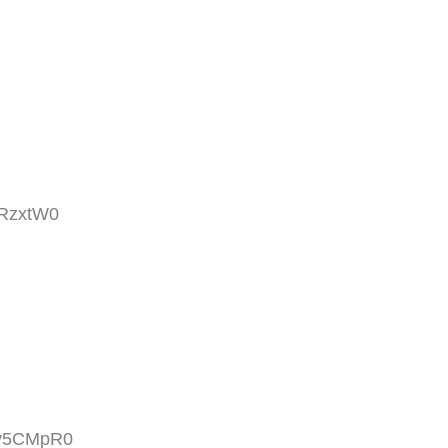
BRzxtW0
ay5CMpR0