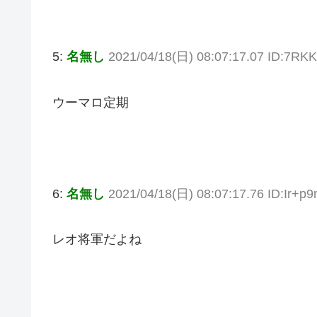
5:
名無し
2021/04/18(日) 08:07:17.07 ID:7RK
ウーマロ定期
6:
名無し
2021/04/18(日) 08:07:17.76 ID:Ir+p
レオ将軍だよね