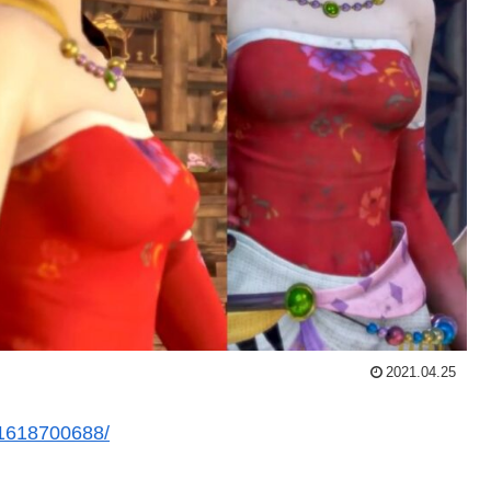
2021.04.25
r/1618700688/