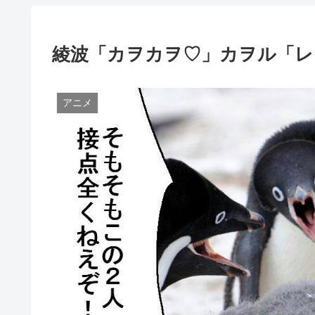
綾波「カヲカヲ♡」カヲル「レ
アニメ