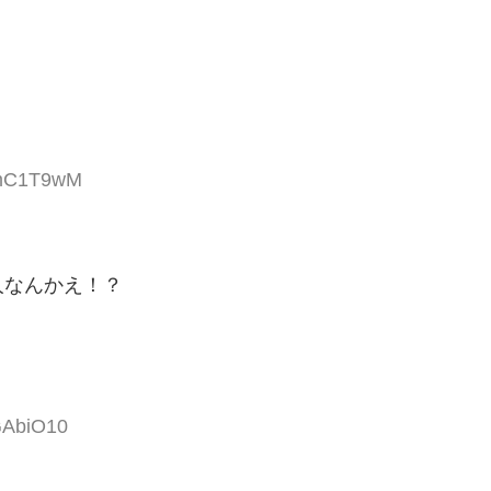
UmC1T9wM
人なんかえ！？
GAbiO10