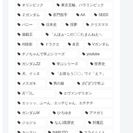
オリンピック
東京五輪、パラリンピック
Ｚガンダム
肛門投手
AA
SEED
バニー
日本史
淫夢
クリスマス
遊戯王
「んほぉ~この〇〇たまんねえ~」
AI技術
ドラクエ
名言
Vガンダム
チノちゃんで学ぶシリーズ
youtube
ガンダムZZ
学ぶシリーズ
世界史
犬、イッヌ
「お前もう〇〇」ワイ「え？」
メスガキ
男の娘
彡(ﾟ)(ﾟ)で学ぶ
J( 'ｰ`)し
エヴァンゲリオン
エッッッ、ふーん、エッチじゃん、エチチチ
ガンダムW
ひろゆき
アマガミ
ジョジョ
なんJ黒歴史
対魔忍
カッスレ
NARUTO
スライムくん