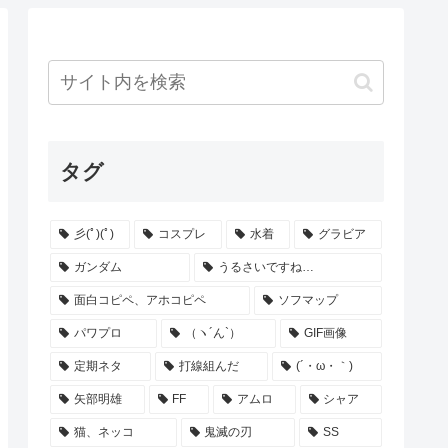
タグ
彡(ﾟ)(ﾟ)
コスプレ
水着
グラビア
ガンダム
うるさいですね…
面白コピペ、アホコピペ
ソフマップ
パワプロ
（ヽ´ん`）
GIF画像
定期ネタ
打線組んだ
(´・ω・｀)
矢部明雄
FF
アムロ
シャア
猫、ネッコ
鬼滅の刃
SS