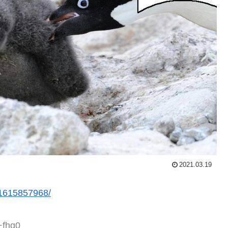
2021.03.19
r/1615857968/
+fhq0