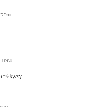
ZVRDmr
Nb1RB0
全に空気やな