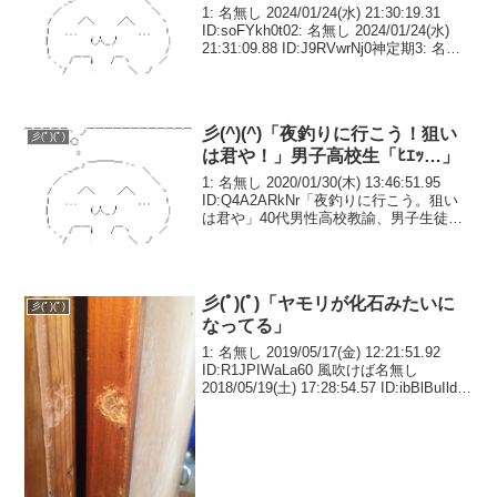
1: 名無し 2024/01/24(水) 21:30:19.31
ID:soFYkh0t02: 名無し 2024/01/24(水)
21:31:09.88 ID:J9RVwrNj0神定期3: 名無
し 2024/01/24(水) 21:31:...
彡(^)(^)「夜釣りに行こう！狙い
彡(ﾟ)(ﾟ)
は君や！」男子高校生「ﾋｴｯ…」
1: 名無し 2020/01/30(木) 13:46:51.95
ID:Q4A2ARkNr「夜釣りに行こう。狙い
は君や」40代男性高校教諭、男子生徒へ
のわいせつ言動で懲戒免職兵庫県教育委
員会は２８日、男子生徒にわいせつ行為
をしたとして、同県...
彡(ﾟ)(ﾟ)「ヤモリが化石みたいに
彡(ﾟ)(ﾟ)
なってる」
1: 名無し 2019/05/17(金) 12:21:51.92
ID:R1JPIWaLa60 風吹けば名無し
2018/05/19(土) 17:28:54.57 ID:ibBlBuIldう
ちの実家で20年くらい前にドアに挟まれ
て死んだヤモ...