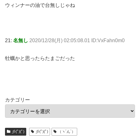
ウィンナーの油で台無しじゃね
21:
名無し
2020/12/28(月) 02:05:08.01 ID:VxFahn0m0
牡蠣かと思ったらたまごだった
カテゴリー
彡(ﾟ)(ﾟ)
彡(ﾟ)(ﾟ)
（ヽ´ん`）