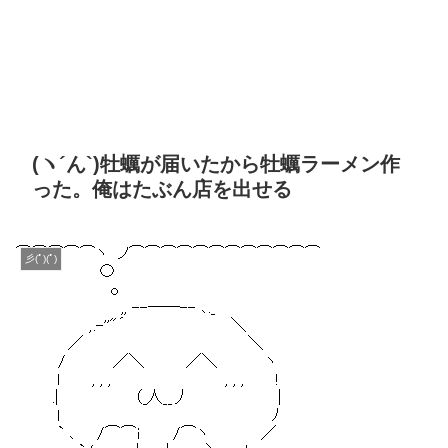
(ヽ´ん`)牡蠣が届いたから牡蠣ラーメン作
った。俺はたぶん店を出せる
彡(ﾟ)(ﾟ)