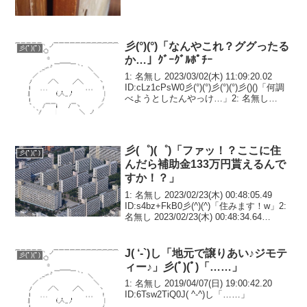
彡(°)(°)「なんやこれ？ググったる
彡(ﾟ)(ﾟ)
か…」ｸﾞｰｸﾞﾙﾎﾟﾁｰ
1: 名無し 2023/03/02(木) 11:09:20.02
ID:cLz1cPsW0彡(°)(°)彡(°)(°)彡()()「何調
べようとしたんやっけ…」2: 名無し
2023/03/02(木) 11:09:40.68 ID:9Krdn...
彡(゜)(゜)「ファッ！？ここに住
彡(ﾟ)(ﾟ)
んだら補助金133万円貰えるんで
すか！？」
1: 名無し 2023/02/23(木) 00:48:05.49
ID:s4bz+FkB0彡(^)(^)「住みます！w」2:
名無し 2023/02/23(木) 00:48:34.64
ID:qhZLtVc+0ﾋｴｯ3: 名無し 2023/...
J( ‘-`)し「地元で譲りあい♪ジモテ
彡(ﾟ)(ﾟ)
ィー♪」彡(ﾟ)(ﾟ)「……」
1: 名無し 2019/04/07(日) 19:00:42.20
ID:6Tsw2TiQ0J( ^-^)し「……」