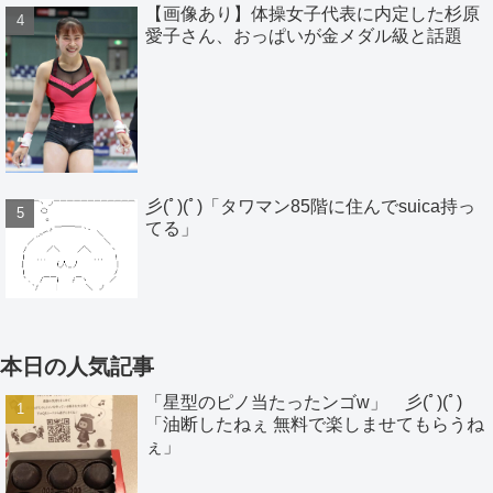
【画像あり】体操女子代表に内定した杉原
愛子さん、おっぱいが金メダル級と話題
彡(ﾟ)(ﾟ)「タワマン85階に住んでsuica持っ
てる」
本日の人気記事
「星型のピノ当たったンゴw」 彡(ﾟ)(ﾟ)
「油断したねぇ 無料で楽しませてもらうね
ぇ」