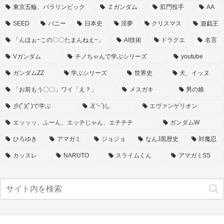
東京五輪、パラリンピック
Ｚガンダム
肛門投手
AA
SEED
バニー
日本史
淫夢
クリスマス
遊戯王
「んほぉ~この〇〇たまんねえ~」
AI技術
ドラクエ
名言
Vガンダム
チノちゃんで学ぶシリーズ
youtube
ガンダムZZ
学ぶシリーズ
世界史
犬、イッヌ
「お前もう〇〇」ワイ「え？」
メスガキ
男の娘
彡(ﾟ)(ﾟ)で学ぶ
J( 'ｰ`)し
エヴァンゲリオン
エッッッ、ふーん、エッチじゃん、エチチチ
ガンダムW
ひろゆき
アマガミ
ジョジョ
なんJ黒歴史
対魔忍
カッスレ
NARUTO
スライムくん
アマガミSS