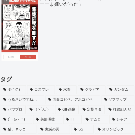
ーーま嫌いだった」
タグ
彡(ﾟ)(ﾟ)
コスプレ
水着
グラビア
ガンダム
うるさいですね…
面白コピペ、アホコピペ
ソフマップ
パワプロ
（ヽ´ん`）
GIF画像
定期ネタ
打線組んだ
(´・ω・｀)
矢部明雄
FF
アムロ
シャア
猫、ネッコ
鬼滅の刃
SS
オリンピック