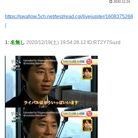
2020.12.24
https://swallow.5ch.net/test/read.cgi/livejupiter/1608375268
/
1:
名無し
2020/12/19(土) 19:54:28.12 ID:RT2Y7Suzd