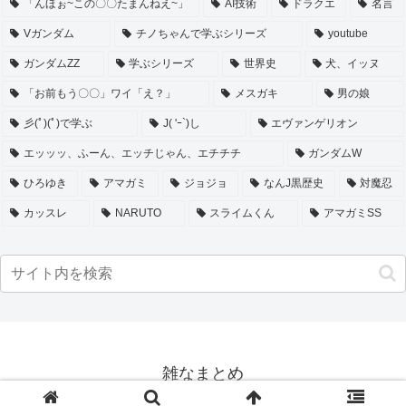
「んほぉ~この〇〇たまんねえ~」
AI技術
ドラクエ
名言
Vガンダム
チノちゃんで学ぶシリーズ
youtube
ガンダムZZ
学ぶシリーズ
世界史
犬、イッヌ
「お前もう〇〇」ワイ「え？」
メスガキ
男の娘
彡(ﾟ)(ﾟ)で学ぶ
J( 'ｰ`)し
エヴァンゲリオン
エッッッ、ふーん、エッチじゃん、エチチチ
ガンダムW
ひろゆき
アマガミ
ジョジョ
なんJ黒歴史
対魔忍
カッスレ
NARUTO
スライムくん
アマガミSS
雑なまとめ
© 2018 雑なまとめ.