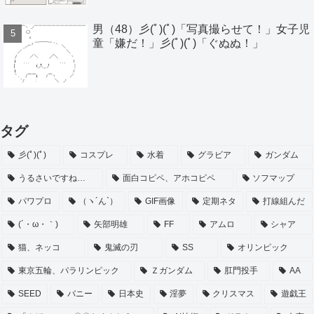
男（48）彡(ﾟ)(ﾟ)「写真撮らせて！」女子児
童「嫌だ！」彡(ﾟ)(ﾟ)「ぐぬぬ！」
タグ
彡(ﾟ)(ﾟ)
コスプレ
水着
グラビア
ガンダム
うるさいですね…
面白コピペ、アホコピペ
ソフマップ
パワプロ
（ヽ´ん`）
GIF画像
定期ネタ
打線組んだ
(´・ω・｀)
矢部明雄
FF
アムロ
シャア
猫、ネッコ
鬼滅の刃
SS
オリンピック
東京五輪、パラリンピック
Ｚガンダム
肛門投手
AA
SEED
バニー
日本史
淫夢
クリスマス
遊戯王