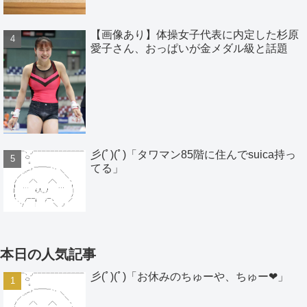
【画像あり】体操女子代表に内定した杉原
愛子さん、おっぱいが金メダル級と話題
彡(ﾟ)(ﾟ)「タワマン85階に住んでsuica持っ
てる」
本日の人気記事
彡(ﾟ)(ﾟ)「お休みのちゅーや、ちゅー❤」