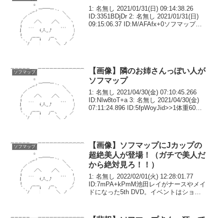
1: 名無し 2021/01/31(日) 09:14:38.26
ID:3351BDjDr 2: 名無し 2021/01/31(日)
09:15:06.37 ID:M/AFAfx+0ソフマップに
しては普通すぎる3: 名無し 2021/01/...
【画像】隣のお姉さんっぽい人が
ソフマップ
ソフマップ
1: 名無し 2021/04/30(金) 07:10:45.266
ID:NIw8toT+a 3: 名無し 2021/04/30(金)
07:11:24.896 ID:5fpWoyJid>>1体重60㌔
はありそう9: 名無し 2021/04...
【画像】ソフマップにJカップの
ソフマップ
超絶美人が登場！（ガチで美人だ
から絶対見ろ！！）
1: 名無し 2022/02/01(火) 12:28:01.77
ID:7mPA+kPmM池田レイがナースやメイ
ドになった5th DVD。イベントはショー
トカット姿で登場！103cm・Jカップにし
て画家グラドルとしての顔も持つ池田レ
イさんが...