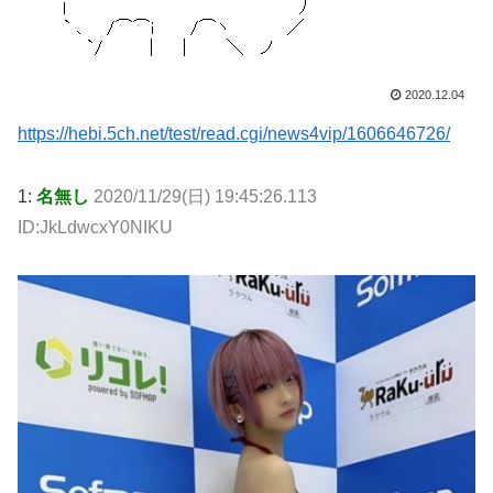
2020.12.04
https://hebi.5ch.net/test/read.cgi/news4vip/1606646726/
1:
名無し
2020/11/29(日) 19:45:26.113
ID:JkLdwcxY0NIKU