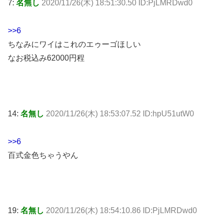
7:
名無し
2020/11/26(木) 18:51:30.50 ID:PjLMRDwd0
>>6
ちなみにワイはこれのエゥーゴほしい
なお税込み62000円程
14:
名無し
2020/11/26(木) 18:53:07.52 ID:hpU51utW0
>>6
百式金色ちゃうやん
19:
名無し
2020/11/26(木) 18:54:10.86 ID:PjLMRDwd0