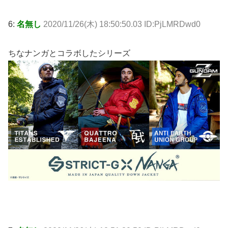
6:
名無し
2020/11/26(木) 18:50:50.03 ID:PjLMRDwd0
ちなナンガとコラボしたシリーズ