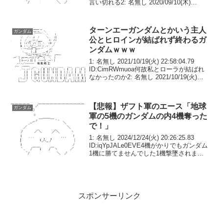
言い切れる2: 名無し 2020/09/10(木)
00:13:59.91 ID:+WINj7SV0謎すぎるわ4:
名無し 2...
ターンエーガンダムとかいう主人
ガンダム
公とヒロインが結ばれず終わるガ
ンダムｗｗｗ
1: 名無し 2021/10/19(火) 22:58:04.79
ID:CimRWmuoa何故私とローラが結ばれ
なかったのか2: 名無し 2021/10/19(火)
22:58:30.17 ID:QfmW7OMJ0金魚投げて
そう4: 名無し...
【悲報】ザフト軍のエース「地球
ガンダム
軍の5機のガンダムの内4機奪った
で！」
1: 名無し 2024/12/24(火) 20:26:25.83
ID:iqYpJALe0EVE4機がかりでもガンダム
1機に勝てませんでした1機撃墜されまし
た相打ちでようやく仕留めましたこの無
能部隊2: 名無し 2024/12/24(火) ...
スポンサーリンク