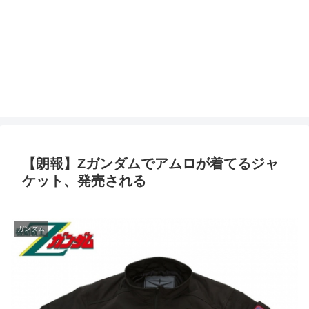
【朗報】Zガンダムでアムロが着てるジャ
ケット、発売される
ガンダム