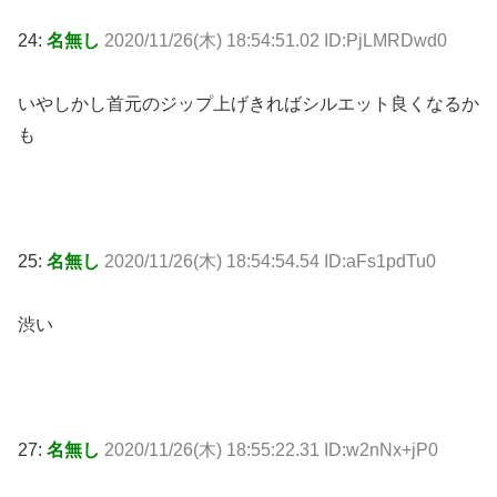
24:
名無し
2020/11/26(木) 18:54:51.02 ID:PjLMRDwd0
いやしかし首元のジップ上げきればシルエット良くなるか
も
25:
名無し
2020/11/26(木) 18:54:54.54 ID:aFs1pdTu0
渋い
27:
名無し
2020/11/26(木) 18:55:22.31 ID:w2nNx+jP0