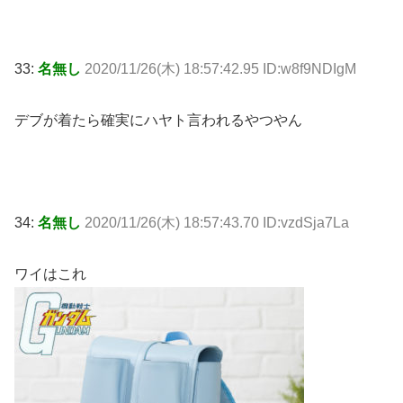
33:
名無し
2020/11/26(木) 18:57:42.95 ID:w8f9NDIgM
デブが着たら確実にハヤト言われるやつやん
34:
名無し
2020/11/26(木) 18:57:43.70 ID:vzdSja7La
ワイはこれ