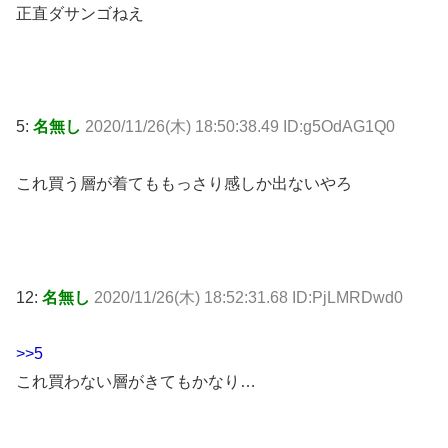
正直ダサンゴねえ
5:
名無し
2020/11/26(木) 18:50:38.49 ID:g5OdAG1Q0
これ買う層が着てももっさり感しか出ないやろ
12:
名無し
2020/11/26(木) 18:52:31.68 ID:PjLMRDwd0
>>5
これ買わない層がきてもかなり…