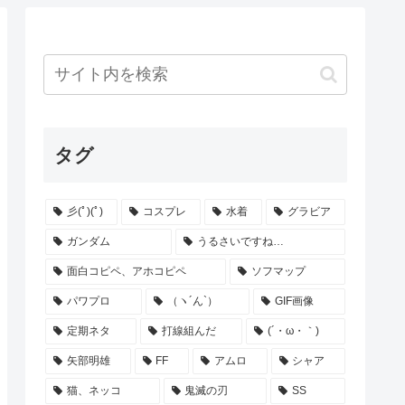
タグ
彡(ﾟ)(ﾟ)
コスプレ
水着
グラビア
ガンダム
うるさいですね…
面白コピペ、アホコピペ
ソフマップ
パワプロ
（ヽ´ん`）
GIF画像
定期ネタ
打線組んだ
(´・ω・｀)
矢部明雄
FF
アムロ
シャア
猫、ネッコ
鬼滅の刃
SS