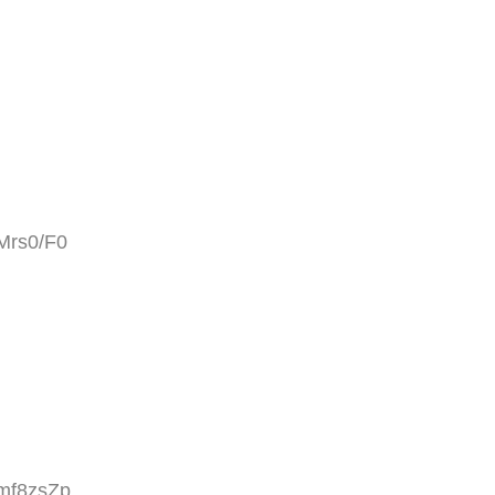
Mrs0/F0
qmf8zsZp