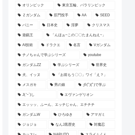
オリンピック
東京五輪、パラリンピック
Ｚガンダム
肛門投手
AA
SEED
バニー
日本史
淫夢
クリスマス
遊戯王
「んほぉ~この〇〇たまんねえ~」
AI技術
ドラクエ
名言
Vガンダム
チノちゃんで学ぶシリーズ
youtube
ガンダムZZ
学ぶシリーズ
世界史
犬、イッヌ
「お前もう〇〇」ワイ「え？」
メスガキ
男の娘
彡(ﾟ)(ﾟ)で学ぶ
J( 'ｰ`)し
エヴァンゲリオン
エッッッ、ふーん、エッチじゃん、エチチチ
ガンダムW
ひろゆき
アマガミ
ジョジョ
なんJ黒歴史
対魔忍
カッスレ
NARUTO
スライムくん