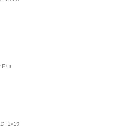
TnF+a
wXD+1v10