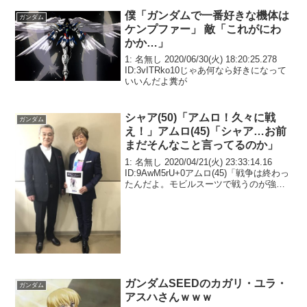
僕「ガンダムで一番好きな機体は
ガンダム
ケンプファー」 敵「これがにわ
かか…」
1: 名無し 2020/06/30(火) 18:20:25.278
ID:3vITRko10じゃあ何なら好きになって
いいんだよ糞が
シャア(50)「アムロ！久々に戦
ガンダム
え！」アムロ(45)「シャア…お前
まだそんなこと言ってるのか」
1: 名無し 2020/04/21(火) 23:33:14.16
ID:9AwM5rU+0アムロ(45)「戦争は終わっ
たんだよ。モビルスーツで戦うのが強い
のなんてもうどうでもいいんだ」アムロ
(45)「今やニュータイプなんて珍しくもな
いし回避...
ガンダムSEEDのカガリ・ユラ・
ガンダム
アスハさんｗｗｗ