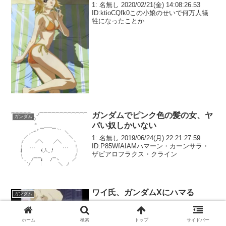
1: 名無し 2020/02/21(金) 14:08:26.53
ID:ktioCQfk0この小娘のせいで何万人犠
牲になったことか
ガンダムでピンク色の髪の女、ヤ
ガンダム
バい奴しかいない
1: 名無し 2019/06/24(月) 22:21:27.59
ID:P85WfAIAMハマーン・カーンサラ・
ザビアロフラクス・クライン
ワイ氏、ガンダムXにハマる
ガンダム
1: 名無し 2026/02/13(金) 15:15:06.72
ID:TrKrPN+fdやたらと評価低いけど戦い
が地味なだけでオモロイやん2: 名無し
ホーム
検索
トップ
サイドバー