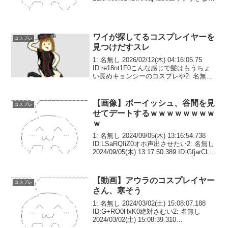
す！取り締まられるのはキミタチのほう
だーっ！...
ワイが探してるコスプレイヤーを
コスプレ
見つけだすスレ
1: 名無し 2026/02/12(木) 04:16:05.75
ID:re18nt1F0こんな感じで髪はもうちょ
い長めキョンシーのコスプレや2: 名無し
2026/02/12(木) 04:16:26.80 ID:re18nt1F0
ワイは諦...
【画像】ボーイッシュ、谷間を見
コスプレ
せてデートするｗｗｗｗｗｗｗｗ
ｗ
1: 名無し 2024/09/05(木) 13:16:54.738
ID:LSaRQIiZ0オホ声出させたい2: 名無し
2024/09/05(木) 13:17:50.389 ID:GfjarCL20
おばさんくさい3: 名無し 2024/0...
【動画】アウラのコスプレイヤー
コスプレ
さん、寒そう
1: 名無し 2024/03/02(土) 15:08:07.188
ID:G+RO0HxK0絶対さむい2: 名無し
2024/03/02(土) 15:08:39.310
ID:4YDjtGzWdくびれが無い……3: 名無し