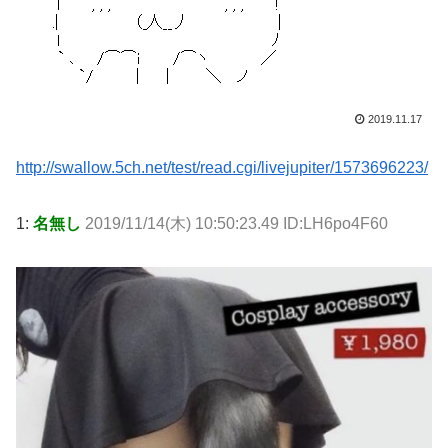
2019.11.17
http://swallow.5ch.net/test/read.cgi/livejupiter/1573696223/
1:
名無し
2019/11/14(木) 10:50:23.49 ID:LH6po4F60