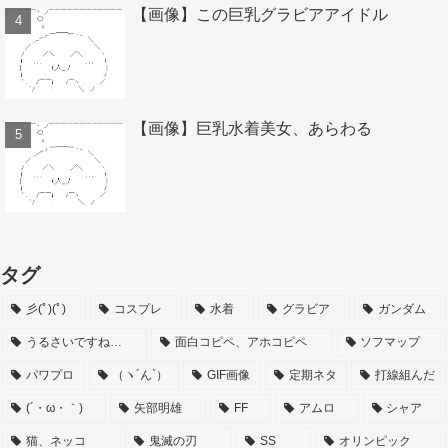
【画像】この巨乳グラビアアイドル
【画像】巨乳水着美女、あらわる
タグ
彡(ﾟ)(ﾟ)
コスプレ
水着
グラビア
ガンダム
うるさいですね…
面白コピペ、アホコピペ
ソフマップ
パワプロ
（ヽ´ん`）
GIF画像
定期ネタ
打線組んだ
(´・ω・｀)
矢部明雄
FF
アムロ
シャア
猫、ネッコ
鬼滅の刃
SS
オリンピック