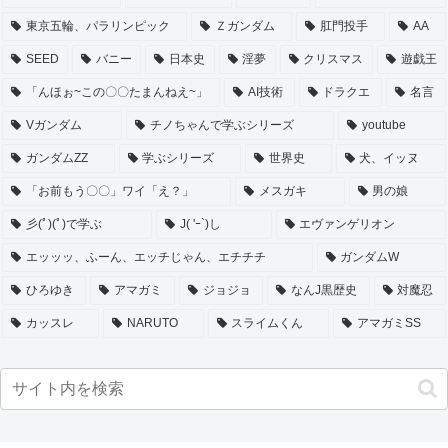
東京五輪、パラリンピック
Ｚガンダム
肛門投手
AA
SEED
バニー
日本史
淫夢
クリスマス
遊戯王
「んほぉ~この〇〇たまんねえ~」
AI技術
ドラクエ
名言
Vガンダム
チノちゃんで学ぶシリーズ
youtube
ガンダムZZ
学ぶシリーズ
世界史
犬、イッヌ
「お前もう〇〇」ワイ「え？」
メスガキ
男の娘
彡(ﾟ)(ﾟ)で学ぶ
J( 'ｰ`)し
エヴァンゲリオン
エッッッ、ふーん、エッチじゃん、エチチチ
ガンダムW
ひろゆき
アマガミ
ジョジョ
なんJ黒歴史
対魔忍
カッスレ
NARUTO
スライムくん
アマガミSS