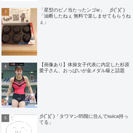
「星型のピノ当たったンゴw」 彡(ﾟ)(ﾟ)
「油断したねぇ 無料で楽しませてもらうね
ぇ」
【画像あり】体操女子代表に内定した杉原
愛子さん、おっぱいが金メダル級と話題
彡(ﾟ)(ﾟ)「タワマン85階に住んでsuica持っ
てる」