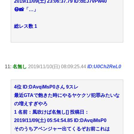
2019/11/09(土) 23:06:37.79 ID:dEJ7vPw40
😷📸「…」
総レス数 1
11:
名無し
2019/11/10(日) 08:09:25.44
ID:U0Ch2ReL0
4位 ID:DAvqiMsP0さん 9スレ
最近GTAで飽きた時にやるヤケクソ犯罪みたいな
の増えすぎやろ
1 名前：風吹けば名無し[] 投稿日：
2019/11/09(土) 05:54:54.85 ID:DAvqiMsP0
そのうちアベンジャー出てくるぞお前これは