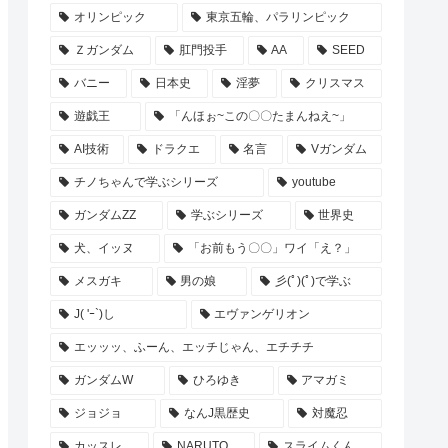
オリンピック
東京五輪、パラリンピック
Ｚガンダム
肛門投手
AA
SEED
バニー
日本史
淫夢
クリスマス
遊戯王
「んほぉ~この〇〇たまんねえ~」
AI技術
ドラクエ
名言
Vガンダム
チノちゃんで学ぶシリーズ
youtube
ガンダムZZ
学ぶシリーズ
世界史
犬、イッヌ
「お前もう〇〇」ワイ「え？」
メスガキ
男の娘
彡(ﾟ)(ﾟ)で学ぶ
J( 'ｰ`)し
エヴァンゲリオン
エッッッ、ふーん、エッチじゃん、エチチチ
ガンダムW
ひろゆき
アマガミ
ジョジョ
なんJ黒歴史
対魔忍
カッスレ
NARUTO
スライムくん