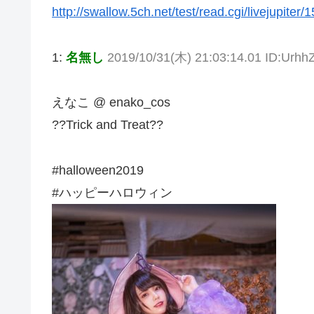
http://swallow.5ch.net/test/read.cgi/livejupiter
1:
名無し
2019/10/31(木) 21:03:14.01 ID:Urh
えなこ @ enako_cos
??Trick and Treat??
#halloween2019
#ハッピーハロウィン