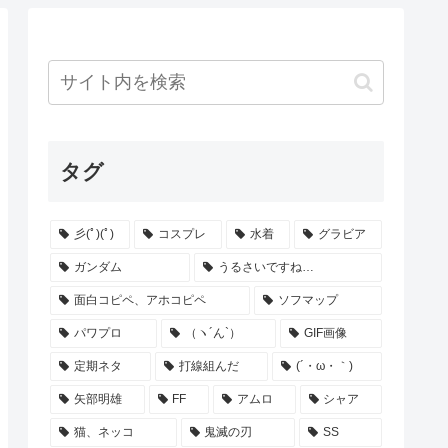
タグ
彡(ﾟ)(ﾟ)
コスプレ
水着
グラビア
ガンダム
うるさいですね…
面白コピペ、アホコピペ
ソフマップ
パワプロ
（ヽ´ん`）
GIF画像
定期ネタ
打線組んだ
(´・ω・｀)
矢部明雄
FF
アムロ
シャア
猫、ネッコ
鬼滅の刃
SS