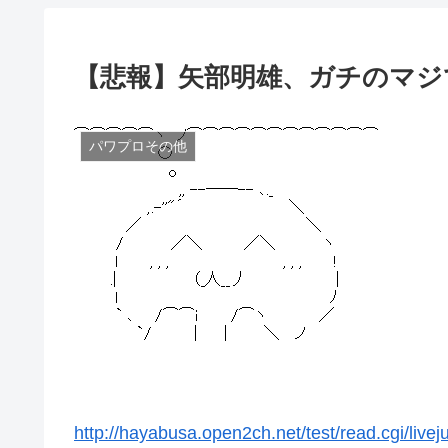
【悲報】矢部明雄、ガチのマジ
パワプロその他
http://hayabusa.open2ch.net/test/read.cgi/live