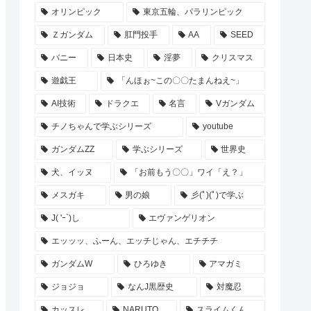
オリンピック
東京五輪、パラリンピック
Ｚガンダム
肛門投手
AA
SEED
バニー
日本史
淫夢
クリスマス
遊戯王
「んほぉ~この〇〇たまんねえ~」
AI技術
ドラクエ
名言
Vガンダム
チノちゃんで学ぶシリーズ
youtube
ガンダムZZ
学ぶシリーズ
世界史
犬、イッヌ
「お前もう〇〇」ワイ「え？」
メスガキ
男の娘
彡(ﾟ)(ﾟ)で学ぶ
J( 'ｰ`)し
エヴァンゲリオン
エッッッ、ふーん、エッチじゃん、エチチチ
ガンダムW
ひろゆき
アマガミ
ジョジョ
なんJ黒歴史
対魔忍
カッスレ
NARUTO
スライムくん