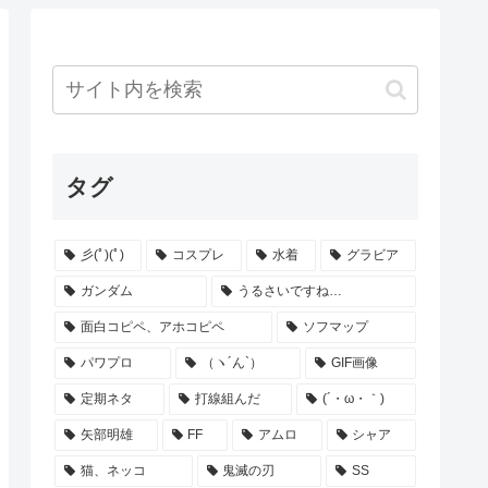
タグ
彡(ﾟ)(ﾟ)
コスプレ
水着
グラビア
ガンダム
うるさいですね…
面白コピペ、アホコピペ
ソフマップ
パワプロ
（ヽ´ん`）
GIF画像
定期ネタ
打線組んだ
(´・ω・｀)
矢部明雄
FF
アムロ
シャア
猫、ネッコ
鬼滅の刃
SS