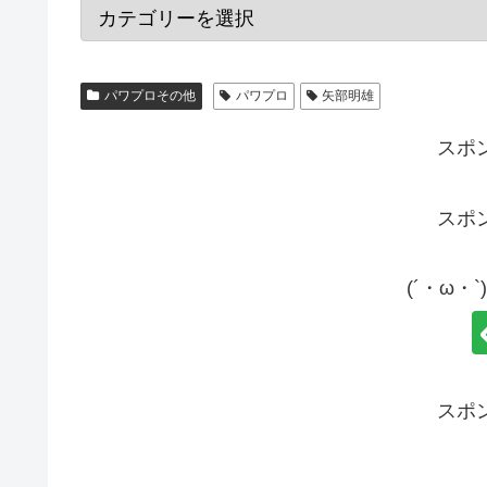
パワプロその他
パワプロ
矢部明雄
スポ
スポ
(´・ω・
スポ