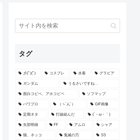
タグ
彡(ﾟ)(ﾟ)
コスプレ
水着
グラビア
ガンダム
うるさいですね…
面白コピペ、アホコピペ
ソフマップ
パワプロ
（ヽ´ん`）
GIF画像
定期ネタ
打線組んだ
(´・ω・｀)
矢部明雄
FF
アムロ
シャア
猫、ネッコ
鬼滅の刃
SS