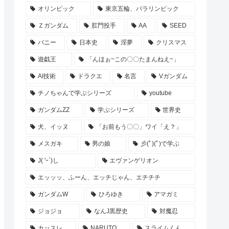
オリンピック
東京五輪、パラリンピック
Ｚガンダム
肛門投手
AA
SEED
バニー
日本史
淫夢
クリスマス
遊戯王
「んほぉ~この〇〇たまんねえ~」
AI技術
ドラクエ
名言
Vガンダム
チノちゃんで学ぶシリーズ
youtube
ガンダムZZ
学ぶシリーズ
世界史
犬、イッヌ
「お前もう〇〇」ワイ「え？」
メスガキ
男の娘
彡(ﾟ)(ﾟ)で学ぶ
J( 'ｰ`)し
エヴァンゲリオン
エッッッ、ふーん、エッチじゃん、エチチチ
ガンダムW
ひろゆき
アマガミ
ジョジョ
なんJ黒歴史
対魔忍
カッスレ
NARUTO
スライムくん