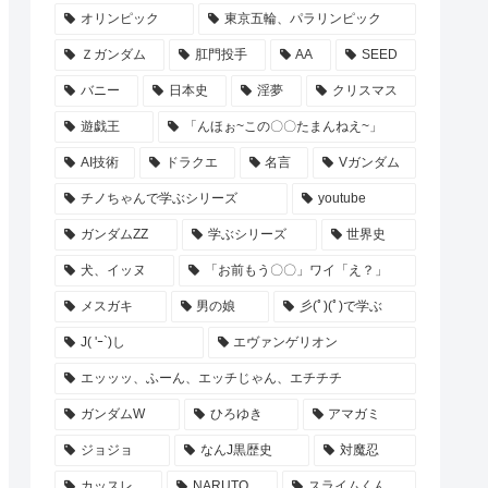
オリンピック
東京五輪、パラリンピック
Ｚガンダム
肛門投手
AA
SEED
バニー
日本史
淫夢
クリスマス
遊戯王
「んほぉ~この〇〇たまんねえ~」
AI技術
ドラクエ
名言
Vガンダム
チノちゃんで学ぶシリーズ
youtube
ガンダムZZ
学ぶシリーズ
世界史
犬、イッヌ
「お前もう〇〇」ワイ「え？」
メスガキ
男の娘
彡(ﾟ)(ﾟ)で学ぶ
J( 'ｰ`)し
エヴァンゲリオン
エッッッ、ふーん、エッチじゃん、エチチチ
ガンダムW
ひろゆき
アマガミ
ジョジョ
なんJ黒歴史
対魔忍
カッスレ
NARUTO
スライムくん