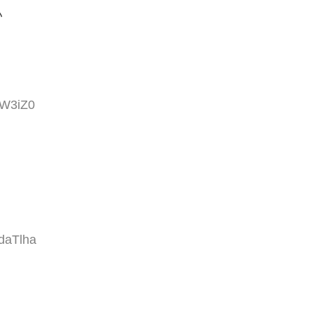
い
/W3iZ0
daTlha