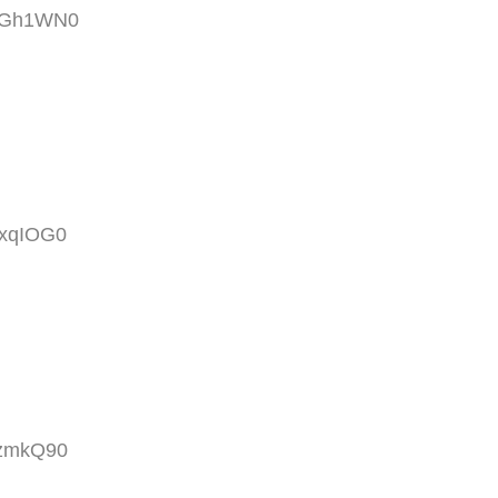
PBGh1WN0
FxqIOG0
BzmkQ90