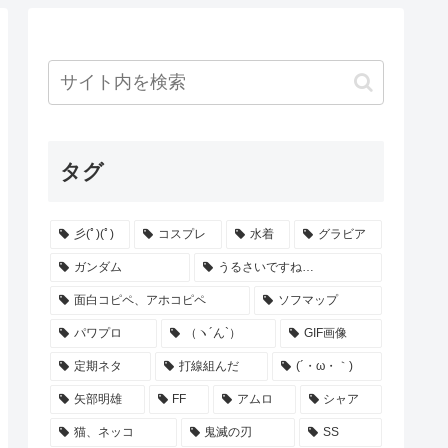
タグ
彡(ﾟ)(ﾟ)
コスプレ
水着
グラビア
ガンダム
うるさいですね…
面白コピペ、アホコピペ
ソフマップ
パワプロ
（ヽ´ん`）
GIF画像
定期ネタ
打線組んだ
(´・ω・｀)
矢部明雄
FF
アムロ
シャア
猫、ネッコ
鬼滅の刃
SS