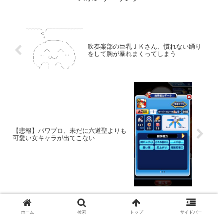
吹奏楽部の巨乳ＪＫさん、慣れない踊り
をして胸が暴れまくってしまう
【悲報】パワプロ、未だに六道聖よりも
可愛い女キャラが出てこない
コメント
ホーム
検索
トップ
サイドバー