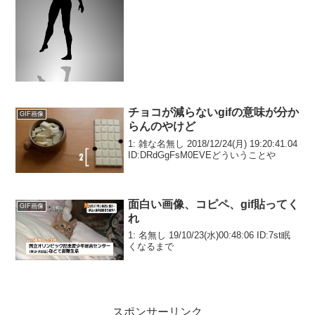
チョコが減らないgifの意味が分か
GIF画像
らんのやけど
1: 雑な名無し 2018/12/24(月) 19:20:41.04
ID:DRdGgFsM0EVEどういうことや
面白い画像、コピペ、gif貼ってく
GIF画像
れ
1: 名無し 19/10/23(水)00:48:06 ID:7st眠
くなるまで
スポンサーリンク