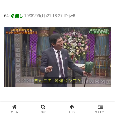
64:
名無し
19/09/09(月)21:18:27 ID:jw6
ホーム
検索
トップ
サイドバー
68:
名無し
19/09/09(月)21:19:03 ID:XMK