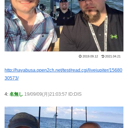
2019.09.12
2021.04.21
http://hayabusa.open2ch.net/test/read.cgi/livejupiter/15680
30573/
4:
名無し
19/09/09(月)21:03:57 ID:DIS