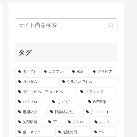
タグ
彡(ﾟ)(ﾟ)
コスプレ
水着
グラビア
ガンダム
うるさいですね…
面白コピペ、アホコピペ
ソフマップ
パワプロ
（ヽ´ん`）
GIF画像
定期ネタ
打線組んだ
(´・ω・｀)
矢部明雄
FF
アムロ
シャア
猫、ネッコ
鬼滅の刃
SS