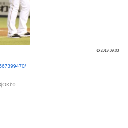
2019.09.03
/1567399470/
SjOKb0