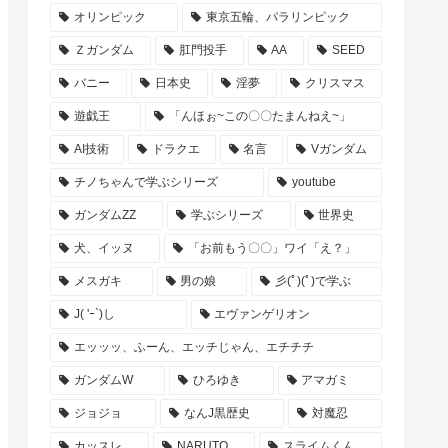
オリンピック
東京五輪、パラリンピック
Ｚガンダム
肛門投手
AA
SEED
バニー
日本史
淫夢
クリスマス
遊戯王
「んほぉ~この〇〇たまんねえ~」
AI技術
ドラクエ
名言
Vガンダム
チノちゃんで学ぶシリーズ
youtube
ガンダムZZ
学ぶシリーズ
世界史
犬、イッヌ
「お前もう〇〇」ワイ「え？」
メスガキ
男の娘
彡(ﾟ)(ﾟ)で学ぶ
J( 'ｰ`)し
エヴァンゲリオン
エッッッ、ふーん、エッチじゃん、エチチチ
ガンダムW
ひろゆき
アマガミ
ジョジョ
なんJ黒歴史
対魔忍
カッスレ
NARUTO
スライムくん