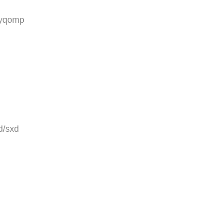
Jyqomp
d/sxd