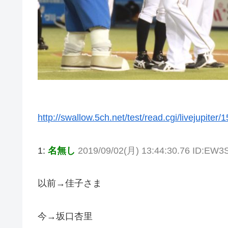
http://swallow.5ch.net/test/read.cgi/livejupiter
1:
名無し
2019/09/02(月) 13:44:30.76 ID:EW3
以前→佳子さま
今→坂口杏里