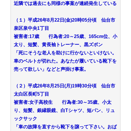
近隣では過去にも同様の事案が連続発生している
（１）平成26年8月22日(金)20時05分頃 仙台市
泉区泉中央1丁目
被害者:17歳 行為者:20～25歳、165cm位、小
太り、短髪、黄長袖トレーナー、黒ズボン
「死にそうな老人を助けに行かないといけない。
車のベルトが切れた。あなたが履いている靴下を
売って欲しい」などと声掛け事案。
（２）平成26年8月25日(月)19時30分頃 仙台市
太白区長町5丁目
被害者:女子高校生 行為者:30～35歳、小太
り、短髪、銀縁眼鏡、白Tシャツ、短パン、リュ
ックサック
「車の故障を直すから靴下を譲って下さい。おば