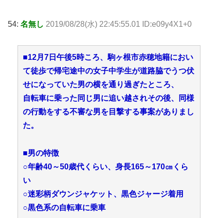
54:
名無し
2019/08/28(水) 22:45:55.01 ID:e09y4X1+0
■12月7日午後5時ころ、駒ヶ根市赤穂地籍におい
て徒歩で帰宅途中の女子中学生が道路脇でうつ伏
せになっていた男の横を通り過ぎたところ、
自転車に乗った同じ男に追い越されその後、同様
の行動をする不審な男を目撃する事案がありまし
た。
■男の特徴
○年齢40～50歳代くらい、身長165～170㎝くら
い
○迷彩柄ダウンジャケット、黒色ジャージ着用
○黒色系の自転車に乗車