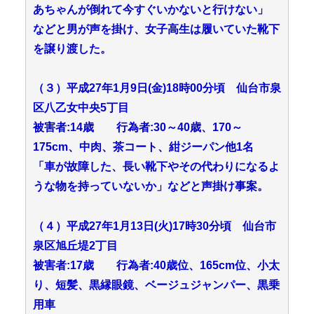
あちゃんが倒れて今すぐいかないと行けない」
などと男が声を掛け、女子高生は履いていた靴下
を譲り渡した。
（３）平成27年1月9日(金)18時00分頃 仙台市泉
区八乙女中央5丁目
被害者:14歳 行為者:30～40歳、170～
175cm、中肉、茶コート、紺ジーパン他1名
「車が故障した、長い靴下やその代わりになるよ
うな物を持っていないか」などと声掛け事案。
（４）平成27年1月13日(火)17時30分頃 仙台市
泉区旭丘堤2丁目
被害者:17歳 行為者:40歳位、165cm位、小太
り、短髪、黒縁眼鏡、ベージュジャンパー、黒乗
用車