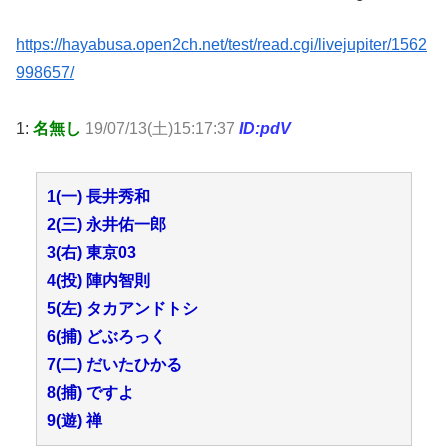
https://hayabusa.open2ch.net/test/read.cgi/livejupiter/1562
998657/
1:
名無し
19/07/13(土)15:17:37
ID:pdV
1(一) 長井秀和
2(三) 永井佑一郎
3(右) 東京03
4(投) 陣内智則
5(左) タカアンドトシ
6(捕) どぶろっく
7(二) だいたひかる
8(捕) ですよ
9(遊) 禅