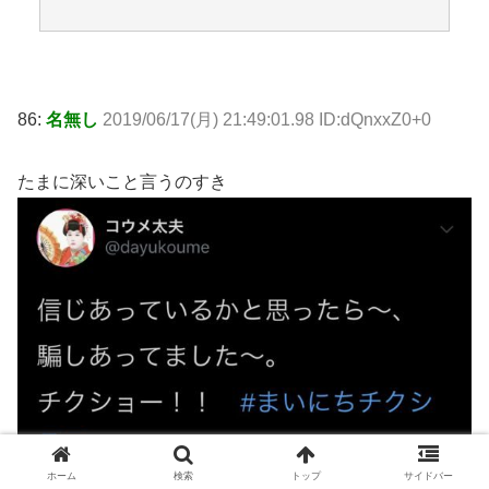
86:
名無し
2019/06/17(月) 21:49:01.98 ID:dQnxxZ0+0
たまに深いこと言うのすき
ホーム
検索
トップ
サイドバー