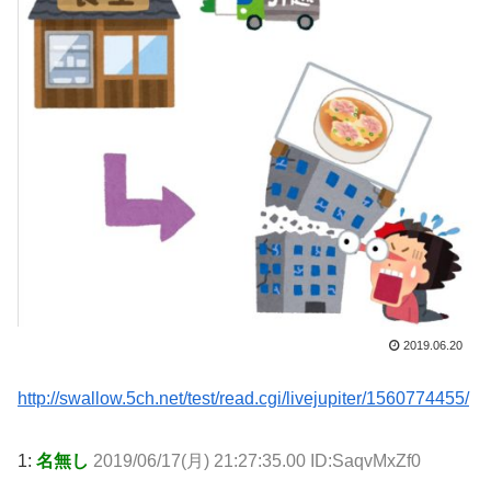
2019.06.20
http://swallow.5ch.net/test/read.cgi/livejupiter/1560774455/
1:
名無し
2019/06/17(月) 21:27:35.00 ID:SaqvMxZf0