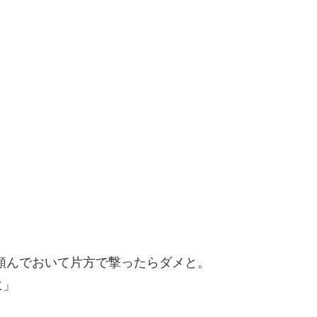
頼んでおいて片方で撃ったらダメと。
に」