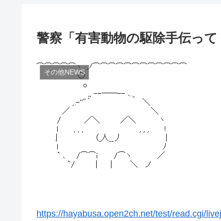
警察「有害動物の駆除手伝って
その他NEWS
https://hayabusa.open2ch.net/test/read.cgi/liv