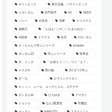
オリンピック
東京五輪、パラリンピック
Ｚガンダム
肛門投手
AA
SEED
バニー
日本史
淫夢
クリスマス
遊戯王
「んほぉ~この〇〇たまんねえ~」
AI技術
ドラクエ
名言
Vガンダム
チノちゃんで学ぶシリーズ
youtube
ガンダムZZ
学ぶシリーズ
世界史
犬、イッヌ
「お前もう〇〇」ワイ「え？」
メスガキ
男の娘
彡(ﾟ)(ﾟ)で学ぶ
J( 'ｰ`)し
エヴァンゲリオン
エッッッ、ふーん、エッチじゃん、エチチチ
ガンダムW
ひろゆき
アマガミ
ジョジョ
なんJ黒歴史
対魔忍
カッスレ
NARUTO
スライムくん