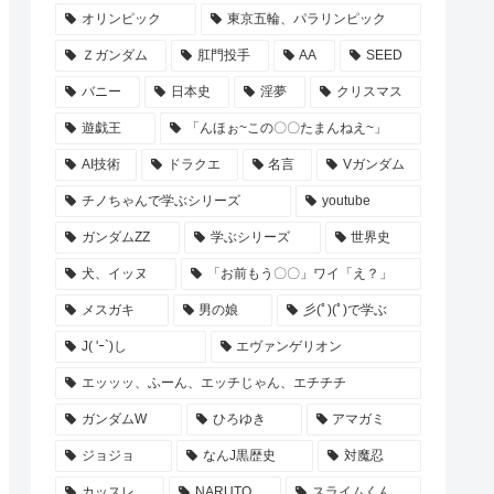
オリンピック
東京五輪、パラリンピック
Ｚガンダム
肛門投手
AA
SEED
バニー
日本史
淫夢
クリスマス
遊戯王
「んほぉ~この〇〇たまんねえ~」
AI技術
ドラクエ
名言
Vガンダム
チノちゃんで学ぶシリーズ
youtube
ガンダムZZ
学ぶシリーズ
世界史
犬、イッヌ
「お前もう〇〇」ワイ「え？」
メスガキ
男の娘
彡(ﾟ)(ﾟ)で学ぶ
J( 'ｰ`)し
エヴァンゲリオン
エッッッ、ふーん、エッチじゃん、エチチチ
ガンダムW
ひろゆき
アマガミ
ジョジョ
なんJ黒歴史
対魔忍
カッスレ
NARUTO
スライムくん