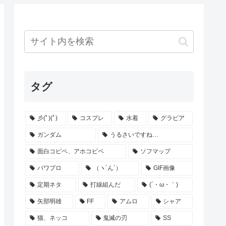
タグ
彡(ﾟ)(ﾟ)
コスプレ
水着
グラビア
ガンダム
うるさいですね…
面白コピペ、アホコピペ
ソフマップ
パワプロ
（ヽ´ん`）
GIF画像
定期ネタ
打線組んだ
(´・ω・｀)
矢部明雄
FF
アムロ
シャア
猫、ネッコ
鬼滅の刃
SS