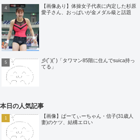
【画像あり】体操女子代表に内定した杉原
愛子さん、おっぱいが金メダル級と話題
彡(ﾟ)(ﾟ)「タワマン85階に住んでsuica持っ
てる」
本日の人気記事
【画像】ぱーてぃーちゃん・信子(31歳人
妻)のケツ、結構エロい