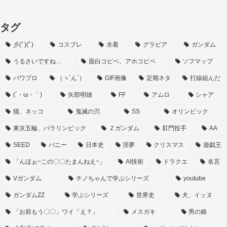
タグ
彡(ﾟ)(ﾟ)
コスプレ
水着
グラビア
ガンダム
うるさいですね…
面白コピペ、アホコピペ
ソフマップ
パワプロ
（ヽ´ん`）
GIF画像
定期ネタ
打線組んだ
(´・ω・｀)
矢部明雄
FF
アムロ
シャア
猫、ネッコ
鬼滅の刃
SS
オリンピック
東京五輪、パラリンピック
Ｚガンダム
肛門投手
AA
SEED
バニー
日本史
淫夢
クリスマス
遊戯王
「んほぉ~この〇〇たまんねえ~」
AI技術
ドラクエ
名言
Vガンダム
チノちゃんで学ぶシリーズ
youtube
ガンダムZZ
学ぶシリーズ
世界史
犬、イッヌ
「お前もう〇〇」ワイ「え？」
メスガキ
男の娘