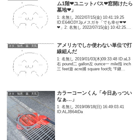
ム1階❤ユニットバス❤窓開けたら
墓地❤」
1: 名無し 2022/07/15(金) 10:41:19.25
ID:E64lO3YJpメスガキ「でも幸せ❤❤
❤」2: 名無し 2022/07/15(金) 10:42:25.54
ID:v58dtrBtpこういうのでいいんだよ3:
名無し...
アメリカでしか使わない単位で打
ネタ、知恵、薬、天気
線組んだ
1: 名無し 2019/01/03(木)09:33:48 ID:aL3
右 pound二 gallon左 ounce一 mile指 inch
三 feet遊 acre捕 square foot先 °F継
pint、cubic foot抑 qua...
カラーコーンくん「今日あっつい
ネタ、知恵、薬、天気
なぁ…」
1: 名無し 2019/08/18(日) 16:49:03.41
ID:ALJB64tDa