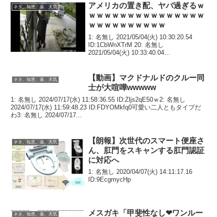
アメリカの置き配、ヤバ過ぎるｗ
ネタ、知恵、薬、天気
ｗｗｗｗｗｗｗｗｗｗｗｗｗｗｗ
ｗｗｗｗｗｗｗｗｗｗ
1: 名無し 2021/05/04(火) 10:30:20.54
ID:1CbWnXTrM 20: 名無し
2021/05/04(火) 10:33:40.04
ID:d36+oJAx0>>1最後草68: 名無し
2021/05/04(火) ...
【動画】マクドナルドのクルー同
ネタ、知恵、薬、天気
士が大喧嘩wwwww
1: 名無し 2024/07/17(水) 11:58:36.55 ID:Zljs2qE50ｗ2: 名無し
2024/07/17(水) 11:59:48.23 ID:FDYOMkfq0可愛い二人ともタイプだ
わ3: 名無し 2024/07/17...
【朗報】次世代のスマート便座さ
ネタ、知恵、薬、天気
ん、肛門をスキャンする肛門認証
に対応へ
1: 名無し 2020/04/07(火) 14:11:17.16
ID:9EcgmycHp
メスガキ「甲斐性なし❤ワンルー
ネタ、知恵、薬、天気