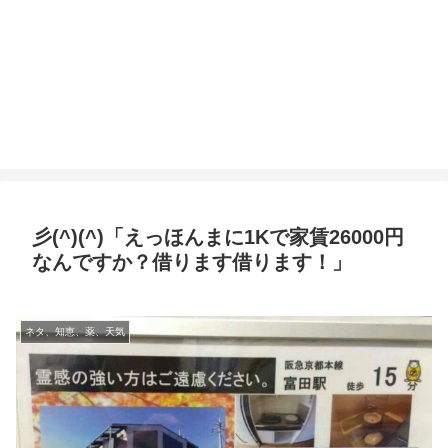
彡(^)(^)「えっほんまに1Kで家賃26000円
なんですか？借ります借ります！」
ネタ、知恵、薬、天気