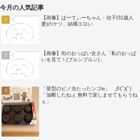
今月の人気記事
【画像】ぱーてぃーちゃん・信子(31歳人
妻)のケツ、結構エロい
【画像】街のおっぱい女さん「私のおっぱ
いを見て！(ブルンブルン)」
「星型のピノ当たったンゴw」 彡(ﾟ)(ﾟ)
「油断したねぇ 無料で楽しませてもらうね
ぇ」