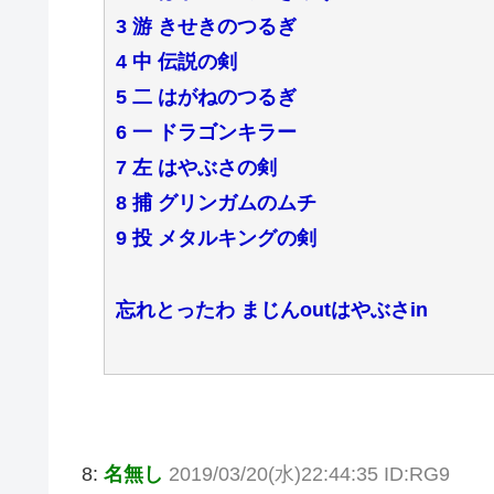
3 游 きせきのつるぎ
4 中 伝説の剣
5 二 はがねのつるぎ
6 一 ドラゴンキラー
7 左 はやぶさの剣
8 捕 グリンガムのムチ
9 投 メタルキングの剣
忘れとったわ まじんoutはやぶさin
8:
名無し
2019/03/20(水)22:44:35 ID:RG9