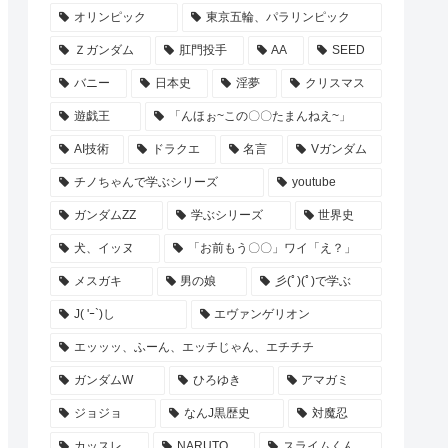
オリンピック
東京五輪、パラリンピック
Ｚガンダム
肛門投手
AA
SEED
バニー
日本史
淫夢
クリスマス
遊戯王
「んほぉ~この〇〇たまんねえ~」
AI技術
ドラクエ
名言
Vガンダム
チノちゃんで学ぶシリーズ
youtube
ガンダムZZ
学ぶシリーズ
世界史
犬、イッヌ
「お前もう〇〇」ワイ「え？」
メスガキ
男の娘
彡(ﾟ)(ﾟ)で学ぶ
J( 'ｰ`)し
エヴァンゲリオン
エッッッ、ふーん、エッチじゃん、エチチチ
ガンダムW
ひろゆき
アマガミ
ジョジョ
なんJ黒歴史
対魔忍
カッスレ
NARUTO
スライムくん