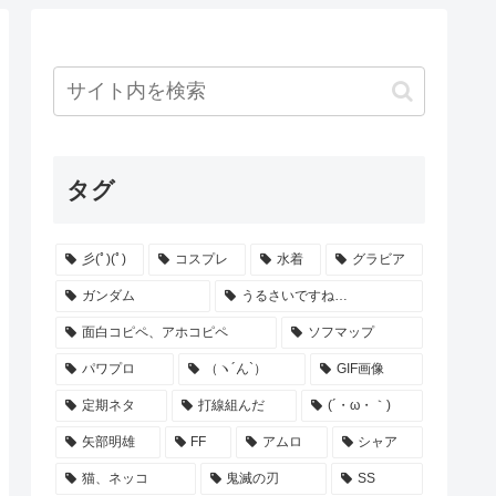
タグ
彡(ﾟ)(ﾟ)
コスプレ
水着
グラビア
ガンダム
うるさいですね…
面白コピペ、アホコピペ
ソフマップ
パワプロ
（ヽ´ん`）
GIF画像
定期ネタ
打線組んだ
(´・ω・｀)
矢部明雄
FF
アムロ
シャア
猫、ネッコ
鬼滅の刃
SS