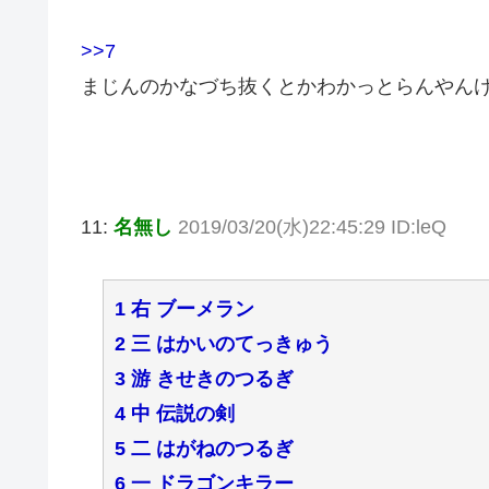
>>7
まじんのかなづち抜くとかわかっとらんやん
11:
名無し
2019/03/20(水)22:45:29 ID:leQ
1 右 ブーメラン
2 三 はかいのてっきゅう
3 游 きせきのつるぎ
4 中 伝説の剣
5 二 はがねのつるぎ
6 一 ドラゴンキラー